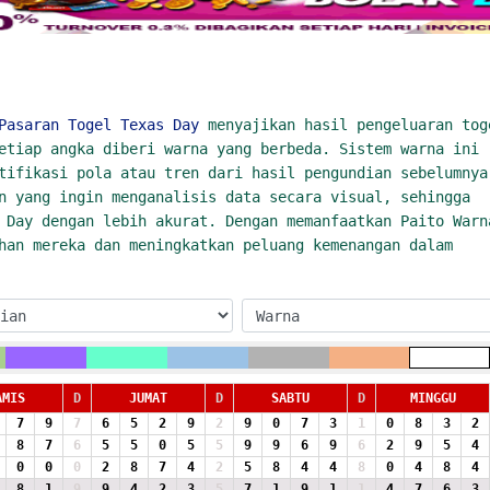
Pasaran Togel Texas Day
menyajikan hasil pengeluaran tog
etiap angka diberi warna yang berbeda. Sistem warna ini
tifikasi pola atau tren dari hasil pengundian sebelumnya
n yang ingin menganalisis data secara visual, sehingga
 Day dengan lebih akurat. Dengan memanfaatkan Paito Warn
han mereka dan meningkatkan peluang kemenangan dalam
AMIS
D
JUMAT
D
SABTU
D
MINGGU
7
9
7
6
5
2
9
2
9
0
7
3
1
0
8
3
2
8
7
6
5
5
0
5
5
9
9
6
9
6
2
9
5
4
0
0
0
2
8
7
4
2
5
8
4
4
8
0
4
8
4
8
1
9
9
4
2
3
5
7
1
9
1
1
4
7
6
3