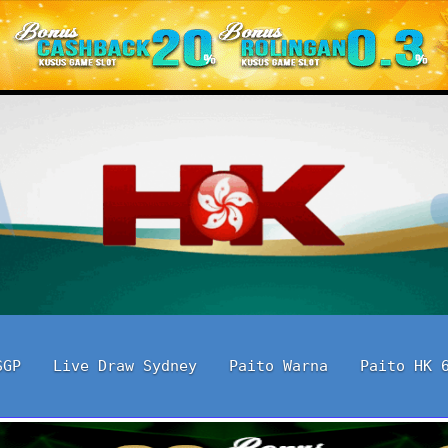
SGP
Live Draw Sydney
Paito Warna
Paito HK 