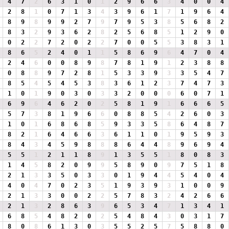
4
7
2
6
3
1
0
1
2
9
6
6
3
4
0
0
4
2
8
1
0
7
1
3
4
3
9
6
1
7
1
9
6
4
8
9
8
9
9
2
7
9
7
9
5
3
8
5
6
8
2
8
3
2
9
3
6
2
8
2
5
6
8
5
1
2
9
0
0
2
2
7
2
0
2
2
7
0
0
5
5
3
8
3
1
8
6
5
2
4
0
1
1
5
8
6
9
6
4
7
0
4
2
4
6
0
0
8
9
8
7
8
1
9
1
2
3
8
8
0
8
8
9
7
2
8
1
5
3
3
9
3
3
5
4
7
8
5
4
5
4
5
3
8
3
6
1
2
3
7
4
7
3
1
0
1
9
0
3
0
3
3
2
0
0
0
6
0
7
1
6
9
6
4
6
2
0
2
5
8
1
9
1
6
6
6
5
5
7
3
8
1
9
6
6
0
8
8
5
4
2
6
0
3
1
0
1
6
8
6
8
5
9
3
3
5
8
6
4
8
7
8
2
1
6
4
6
6
3
6
1
1
0
1
9
5
9
3
8
4
3
4
5
9
8
8
8
6
4
4
8
9
6
9
4
5
5
1
2
1
1
8
9
1
3
5
5
1
8
0
8
3
1
4
5
8
2
0
9
9
5
8
9
0
9
7
5
1
8
2
1
3
3
5
0
3
3
0
1
9
4
4
5
4
0
4
4
0
4
7
0
2
3
5
1
9
3
9
3
1
0
0
9
2
1
3
3
0
0
2
2
5
7
8
3
2
4
2
6
6
2
1
3
2
8
6
3
9
6
5
3
4
7
1
3
4
1
6
8
5
4
8
2
0
2
5
4
8
4
3
0
3
1
7
8
0
8
6
1
3
0
3
5
5
2
5
7
5
8
8
0