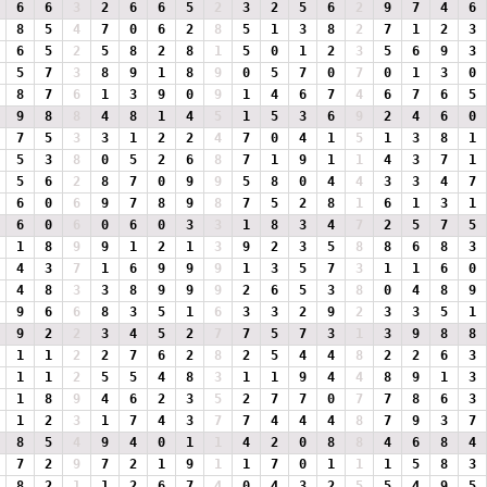
6
6
3
2
6
6
5
2
3
2
5
6
2
9
7
4
6
8
5
4
7
0
6
2
8
5
1
3
8
2
7
1
2
3
6
5
2
5
8
2
8
1
5
0
1
2
3
5
6
9
3
5
7
3
8
9
1
8
9
0
5
7
0
7
0
1
3
0
8
7
6
1
3
9
0
9
1
4
6
7
4
6
7
6
5
9
8
8
4
8
1
4
5
1
5
3
6
9
2
4
6
0
7
5
3
3
1
2
2
4
7
0
4
1
5
1
3
8
1
5
3
8
0
5
2
6
8
7
1
9
1
1
4
3
7
1
5
6
2
8
7
0
9
9
5
8
0
4
4
3
3
4
7
6
0
6
9
7
8
9
8
7
5
2
8
1
6
1
3
1
6
0
6
0
6
0
3
3
1
8
3
4
7
2
5
7
5
1
8
9
9
1
2
1
3
9
2
3
5
8
8
6
8
3
4
3
7
1
6
9
9
9
1
3
5
7
3
1
1
6
0
4
8
3
3
8
9
9
9
2
6
5
3
8
0
4
8
9
9
6
6
8
3
5
1
6
3
3
2
9
2
3
3
5
1
9
2
2
3
4
5
2
7
7
5
7
3
1
3
9
8
8
1
1
2
2
7
6
2
8
2
5
4
4
8
2
2
6
3
1
1
2
5
5
4
8
3
1
1
9
4
4
8
9
1
3
1
8
9
4
6
2
3
5
2
7
7
0
7
7
8
6
3
1
2
3
1
7
4
3
7
7
4
4
4
8
7
9
3
7
8
5
4
9
4
0
1
1
4
2
0
8
8
4
6
8
4
7
2
9
7
2
1
9
1
1
7
0
1
1
1
5
8
3
8
2
1
1
2
6
7
4
0
4
3
2
5
5
4
9
5