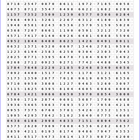
8
7
1
8
9
2
5
4
7
2
0
8
7
0
7
8
6
1
1
2
1
9
7
2
9
7
1
8
5
4
4
0
5
8
4
4
0
7
3
1
8
7
1
2
3
3
5
4
7
2
8
4
9
8
8
6
6
2
2
4
1
6
8
2
1
6
2
9
0
9
1
1
5
7
3
7
3
5
2
7
3
5
0
9
9
1
2
3
9
3
6
5
7
7
5
0
3
0
6
6
0
2
8
4
3
7
9
6
8
5
4
9
3
1
4
3
2
6
1
7
2
2
6
7
4
6
3
1
2
3
4
1
8
0
8
1
8
3
9
3
1
9
4
8
3
0
5
8
1
9
8
2
4
3
7
0
5
3
6
9
2
5
7
9
7
5
1
5
9
5
5
0
2
0
2
6
3
6
8
5
7
2
0
7
7
8
6
6
1
7
1
1
9
0
9
0
5
9
1
1
3
2
1
2
3
7
3
2
0
2
4
5
7
1
8
7
4
1
7
8
0
1
4
0
4
6
9
2
6
8
6
4
8
1
9
6
0
8
8
7
5
5
9
6
6
4
9
5
2
7
1
8
4
4
8
6
4
0
0
0
8
6
2
3
5
1
4
2
6
8
0
4
9
1
1
8
0
1
1
2
0
6
3
2
5
1
3
7
1
8
6
3
2
0
2
0
6
9
7
7
1
3
4
6
1
2
7
8
1
9
9
5
9
6
6
1
2
2
3
5
6
1
9
4
4
2
5
8
3
2
6
2
5
0
5
9
3
0
4
4
2
3
0
3
3
7
0
4
3
7
2
0
2
5
7
0
7
7
1
8
3
3
9
5
5
6
4
7
8
6
7
1
0
4
4
9
6
9
7
7
1
4
9
2
2
0
2
6
8
5
2
7
1
2
3
0
9
2
3
5
9
2
7
1
8
7
7
4
2
6
4
4
8
8
7
4
3
4
5
9
1
7
8
4
3
7
6
4
8
3
2
2
2
9
2
2
1
8
5
4
9
2
4
8
3
8
3
4
9
4
6
0
5
6
2
7
0
9
2
2
4
4
0
0
0
1
5
1
7
8
2
7
4
5
9
1
1
7
8
6
3
1
2
1
3
6
1
6
5
2
3
1
7
3
1
1
3
5
0
5
2
8
7
7
5
7
0
1
8
9
9
6
1
9
1
6
9
5
5
1
8
3
5
6
2
9
7
1
0
1
9
9
5
0
5
3
8
0
8
8
1
2
2
7
9
9
4
6
3
9
5
2
6
0
6
3
0
9
7
7
7
1
1
5
6
1
6
2
5
7
6
3
9
5
5
8
1
0
4
4
4
6
0
5
5
6
9
8
6
5
8
0
0
8
8
6
7
8
4
3
1
4
2
1
3
9
0
6
6
3
8
0
5
0
5
3
9
7
0
7
8
8
5
4
9
3
0
0
0
0
3
5
9
0
9
1
7
1
9
1
2
8
7
4
2
9
6
9
1
1
5
6
8
7
6
1
7
0
9
9
4
6
8
8
7
3
9
3
6
9
5
4
6
5
2
5
0
6
3
9
7
6
9
3
3
5
2
7
7
5
7
9
5
8
4
4
2
1
0
1
0
9
5
5
1
7
3
7
5
3
6
7
6
8
5
3
7
8
1
9
5
4
2
6
8
2
3
3
2
5
1
3
5
1
6
1
9
9
5
5
4
2
9
3
3
7
8
4
2
6
5
1
0
2
2
3
6
4
0
4
0
7
7
5
3
4
6
6
0
6
0
4
3
8
2
6
1
8
6
5
2
9
9
8
8
4
8
3
3
6
7
1
5
1
6
0
8
9
4
4
7
5
6
2
8
6
3
7
3
1
2
6
2
0
2
7
9
0
9
9
7
6
0
8
8
4
5
3
6
9
6
2
8
2
1
6
8
3
7
1
3
8
5
9
5
4
2
1
1
2
0
1
9
3
3
8
1
7
4
2
9
4
8
6
5
7
9
4
7
2
9
3
5
3
8
8
4
1
1
2
6
5
1
7
8
5
4
7
3
1
3
6
1
4
5
1
3
7
3
1
9
8
7
2
9
6
2
0
0
0