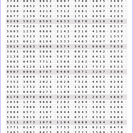
3
7
4
4
8
0
0
3
6
9
8
0
4
2
6
9
0
9
7
7
5
7
4
0
4
4
0
7
5
3
3
4
0
7
7
2
9
0
4
4
3
0
5
2
7
5
5
5
3
8
3
0
9
8
8
3
6
0
6
6
1
0
0
2
2
8
3
3
1
4
2
1
0
8
8
2
4
8
6
5
4
2
1
8
9
5
3
1
2
3
2
6
8
1
9
1
4
0
7
7
8
3
2
3
5
6
9
7
7
5
1
1
3
9
3
7
8
2
2
4
3
3
0
0
0
1
7
1
6
7
8
9
5
8
4
4
2
8
3
2
0
2
4
9
4
5
9
2
3
5
0
5
6
5
2
4
8
3
3
6
5
0
7
0
7
1
6
1
8
9
4
9
2
0
2
7
7
4
0
4
5
2
2
6
8
3
9
3
9
3
8
1
3
9
3
2
9
1
0
1
8
6
8
0
8
0
3
1
7
8
5
0
9
5
5
1
2
5
0
5
0
8
8
6
5
2
1
4
2
6
0
3
1
6
7
4
1
0
0
0
1
0
2
9
2
4
0
2
4
6
5
7
2
3
5
3
3
0
1
1
8
3
1
3
4
6
2
8
0
8
0
2
3
2
5
1
3
5
7
3
1
0
2
5
7
6
6
1
2
3
6
1
9
8
8
1
5
3
3
6
4
4
6
3
9
8
4
9
7
7
8
8
7
5
3
3
8
1
4
5
9
2
6
3
9
9
8
0
8
8
8
5
7
4
2
3
4
1
5
6
0
0
6
9
6
7
8
5
8
4
3
9
8
1
9
6
0
8
8
7
5
8
8
9
8
0
9
2
3
5
9
0
7
6
4
3
4
4
2
6
6
5
7
2
9
2
1
3
9
3
2
8
5
8
4
5
5
4
0
4
5
6
7
9
7
8
9
1
9
1
0
4
1
1
2
4
8
0
0
0
5
0
0
3
3
0
4
5
0
5
7
7
1
1
2
1
5
6
6
3
3
2
6
2
8
9
9
1
9
1
5
4
0
1
1
9
0
1
9
1
4
1
2
6
8
1
1
0
9
9
6
0
9
0
9
6
9
1
3
4
7
5
7
2
9
8
5
2
3
5
0
9
0
7
7
0
0
9
8
8
8
7
0
7
7
6
4
8
0
8
5
9
7
1
8
3
2
6
7
4
3
3
0
4
4
7
5
1
8
9
8
0
4
9
4
7
8
9
3
3
1
9
7
1
8
9
9
4
8
3
6
6
6
2
8
9
3
6
1
7
7
3
5
2
7
3
6
5
0
5
2
0
2
1
3
2
6
2
8
1
7
3
2
8
1
4
4
5
5
1
4
2
4
0
4
0
8
5
3
8
1
7
5
2
7
2
9
1
9
1
3
5
7
4
2
1
1
8
0
8
8
9
6
5
2
0
1
8
2
1
5
9
4
3
7
8
4
4
0
4
0
2
7
3
1
1
1
0
9
9
1
0
3
0
3
9
4
0
4
4
2
4
3
7
1
6
1
7
8
6
3
6
7
8
6
0
0
4
0
4
3
2
0
0
0
1
4
7
2
9
2
6
3
7
1
4
8
0
7
7
2
0
3
6
9
1
3
7
8
6
9
8
8
8
7
2
2
0
2
2
9
2
9
4
4
5
4
0
6
6
2
0
9
4
4
5
0
6
9
6
7
0
8
0
8
7
6
9
6
6
1
1
0
5
5
7
1
7
1
8
4
9
8
5
4
8
2
0
0
0
2
9
8
4
3
6
5
7
1
8
4
1
8
7
6
6
9
4
4
8
8
6
4
3
7
5
3
2
4
6
3
5
0
1
1
5
9
6
3
9
5
0
1
9
1
2
2
6
7
4
3
1
4
0
4
6
7
1
7
8
8
3
0
2
2
9
0
0
4
4
5
1
1
1
2
2
8
7
3
1
1
9
7
0
7
1
1
9
4
4
6
6
8
9
8
6
1
6
4
1
4
1
9
6
6
1
7
7
1
8
6
1
4
7
2
1
9
2
8
1
5
7
5
5
1
1
3
5
4
9
0
2
1
3
4
0
4
7
0
7
7
4
6
3
9
2
8
9
1
1
8
4
2
5
7
9
2
5
6
2
2
7
2
3
5
3
5
6
9
6
3
2
3
0
3