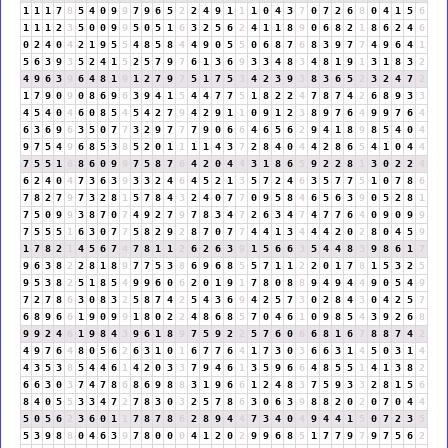
1
1
1
7
8
5
4
0
9
9
7
9
6
5
2
2
4
9
1
1
1
0
4
3
7
0
7
2
6
8
0
4
1
5
6
1
1
1
2
3
5
0
0
9
9
5
0
5
1
6
3
2
5
6
2
4
1
1
8
9
0
6
8
2
1
8
6
2
4
6
0
2
4
0
4
2
1
9
5
5
4
8
5
8
4
4
9
0
5
5
0
6
8
7
6
8
3
9
7
7
4
9
6
4
1
5
6
3
9
3
5
2
4
1
5
2
5
7
9
7
6
1
3
6
9
3
3
4
8
3
4
8
1
9
1
3
1
8
3
2
4
9
6
3
9
6
4
8
1
9
1
2
7
9
7
5
1
7
5
3
4
2
3
9
3
8
3
6
5
2
3
2
4
7
2
1
7
9
0
9
0
8
6
9
6
3
9
4
1
5
4
4
7
7
5
1
8
2
2
4
7
8
7
4
2
6
8
9
3
3
4
5
4
0
4
6
0
8
5
4
5
4
2
7
9
4
2
9
1
1
0
9
1
2
3
8
9
7
6
4
9
9
7
6
4
6
3
6
9
6
3
5
0
7
7
3
2
9
7
7
7
9
0
6
6
4
6
5
6
2
9
4
1
8
9
8
5
4
0
4
9
7
5
4
9
6
8
5
3
8
5
2
0
1
1
1
1
4
3
7
2
8
4
0
4
4
2
8
6
5
4
1
0
4
4
7
5
5
1
6
8
6
0
9
9
7
5
8
7
6
4
2
0
4
4
3
1
8
6
5
9
2
2
8
1
3
0
2
2
4
6
2
4
0
4
7
3
6
3
9
3
3
2
4
6
4
5
2
1
3
5
7
2
4
6
3
5
7
7
5
1
0
7
8
6
7
8
2
7
9
7
3
2
8
1
5
7
8
4
3
2
4
0
7
7
0
9
5
8
4
6
5
6
3
9
0
5
2
8
1
7
5
0
9
9
3
8
7
0
7
4
9
2
7
9
7
8
3
4
7
2
6
3
4
7
4
7
7
6
4
0
9
0
9
9
7
5
5
5
1
6
3
0
7
7
5
8
2
9
2
8
7
0
7
7
4
4
1
3
4
4
4
2
0
2
8
0
4
5
9
1
7
8
2
1
4
5
6
7
4
7
8
1
1
2
6
2
6
3
9
1
5
6
6
3
5
4
4
8
3
9
8
6
1
7
9
6
3
8
2
2
8
1
8
9
7
7
5
3
8
6
9
6
8
5
5
7
1
1
2
2
0
1
7
8
1
5
3
2
5
9
5
3
8
2
5
1
8
5
4
9
9
6
0
6
2
0
1
9
1
7
8
0
8
8
9
4
9
4
4
9
0
5
4
9
7
2
7
8
6
3
0
8
3
2
5
8
7
4
2
5
4
3
6
9
4
2
5
7
3
0
2
8
4
3
0
4
2
5
7
6
8
9
6
6
1
9
0
9
9
1
8
0
2
2
4
8
6
8
5
7
0
4
6
1
0
9
8
5
4
3
9
2
6
8
9
9
2
4
6
1
9
8
4
3
9
6
1
8
9
7
5
9
2
2
5
7
6
0
6
6
8
1
6
7
8
8
7
4
2
4
9
7
6
4
8
0
5
6
2
6
3
1
0
1
6
7
7
6
4
1
7
3
0
3
6
6
3
1
4
5
0
3
1
4
4
3
5
3
8
5
4
4
6
1
4
2
0
3
3
7
9
4
6
1
3
5
9
6
6
4
8
5
5
1
4
1
3
8
2
6
6
3
0
3
7
4
7
8
6
8
6
9
8
8
3
1
9
6
6
1
2
4
8
3
7
5
9
3
3
2
8
1
5
6
8
4
0
5
5
3
3
4
7
2
7
8
3
0
3
2
5
7
8
6
3
0
6
3
9
8
8
2
0
2
0
7
0
4
4
5
0
5
6
2
3
6
0
1
1
7
8
7
8
6
2
8
9
4
4
7
3
4
0
4
9
4
4
1
5
0
7
2
3
5
5
3
9
8
8
0
4
6
3
9
7
8
0
0
0
4
1
2
0
2
9
9
6
8
5
1
7
7
9
7
9
7
5
6
2