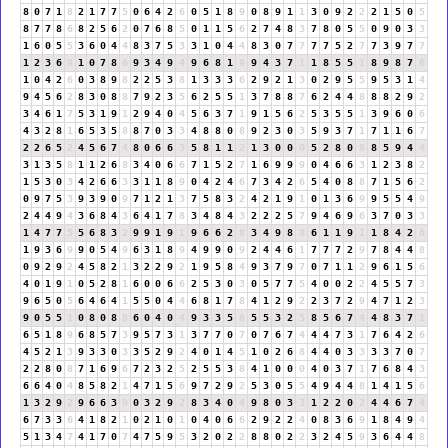
8
0
7
1
8
2
1
7
7
5
0
6
4
2
6
0
5
1
8
9
0
8
9
1
1
3
0
9
2
2
2
1
5
0
5
8
7
7
8
6
8
2
5
6
2
0
7
6
8
5
0
1
1
5
6
2
7
4
8
3
7
8
0
5
5
0
9
0
3
3
1
6
0
5
5
3
6
0
4
4
8
3
7
5
3
3
1
0
4
4
8
3
0
7
7
7
7
5
2
7
7
3
9
7
7
1
2
3
6
9
1
0
7
8
6
9
3
4
9
4
9
6
8
1
9
9
4
3
7
1
1
8
5
5
1
8
9
8
7
6
1
0
4
2
6
0
3
8
9
8
2
2
5
3
8
1
3
3
3
6
2
9
2
1
3
0
2
9
5
5
9
5
3
1
4
9
4
5
6
2
8
3
0
8
8
7
9
2
3
5
6
2
5
5
1
3
7
8
8
7
6
2
4
4
8
8
8
2
9
2
3
4
6
1
7
5
3
1
9
1
2
9
4
0
4
5
6
3
7
1
9
1
5
6
2
5
3
5
5
1
3
9
6
0
6
4
3
2
8
1
6
5
3
5
8
8
7
0
3
3
4
8
8
0
8
9
2
3
0
3
5
9
3
7
1
7
1
1
6
7
2
2
6
5
2
4
5
6
7
4
8
0
6
6
3
5
8
1
1
2
1
3
0
0
0
5
2
8
0
8
8
5
9
4
4
3
1
3
5
8
1
1
2
6
8
3
4
0
6
6
7
1
5
2
7
1
6
9
9
9
0
4
6
6
3
1
2
3
8
2
1
5
3
0
3
4
2
6
6
3
3
1
1
8
9
0
4
2
4
6
7
3
4
2
6
5
4
0
8
8
7
1
5
6
2
0
9
7
5
3
9
3
9
0
9
7
1
2
1
3
7
5
8
3
2
4
2
1
9
1
0
1
3
6
9
9
5
5
4
9
2
4
4
9
4
3
6
8
4
3
6
4
1
7
8
3
4
8
4
3
2
2
2
5
7
9
4
6
9
6
3
7
0
3
3
1
4
7
7
5
5
6
8
3
2
9
9
1
9
1
9
6
6
2
8
3
4
9
8
8
6
1
1
9
1
1
8
4
2
6
1
9
3
6
9
9
0
5
4
9
6
3
1
8
9
4
9
9
0
9
2
4
4
6
1
7
7
7
2
9
7
8
4
4
8
0
9
2
9
2
4
5
8
2
1
3
2
2
9
2
1
9
5
8
4
9
3
7
9
7
0
7
1
1
2
9
6
1
5
6
4
0
1
9
1
0
5
2
8
1
6
0
0
6
6
2
5
3
0
3
0
5
7
7
5
4
0
0
2
2
4
5
5
7
3
9
6
5
0
5
6
4
6
4
1
5
5
0
4
4
6
8
1
7
8
4
1
2
9
2
2
3
7
2
9
4
7
1
2
3
9
0
5
5
1
0
8
0
8
8
6
0
4
0
4
9
3
3
5
8
5
5
3
2
5
8
5
6
7
4
4
8
3
7
1
6
5
1
8
9
6
8
5
7
3
9
5
7
3
1
3
7
7
0
7
0
7
6
7
4
4
4
7
3
1
7
6
4
2
6
4
5
2
1
3
9
3
3
0
3
3
5
2
9
2
4
0
1
4
5
1
0
2
6
8
4
4
0
3
3
3
3
7
0
7
2
2
8
0
8
7
1
6
9
6
7
2
3
2
5
2
5
5
3
8
4
1
0
0
0
4
0
3
7
1
7
6
8
4
3
6
6
4
0
4
8
5
8
2
1
4
7
1
5
6
9
7
2
9
2
5
3
0
5
5
4
9
4
4
8
1
4
1
5
6
1
3
2
9
2
9
6
6
3
9
0
3
2
9
2
8
3
4
0
4
9
8
0
3
3
1
2
2
0
2
4
4
6
7
4
6
7
3
3
6
4
1
8
2
1
0
2
1
0
1
0
4
0
6
6
2
9
2
2
4
0
8
3
6
9
1
8
4
9
4
5
1
3
4
7
4
1
7
0
7
4
7
5
9
5
3
2
0
2
2
8
8
0
2
2
3
2
4
5
9
3
6
4
4
8