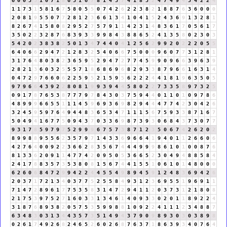
6
0
0
3
3
1
0
7
1
8
6
3
1
6
7
8
1
4
3
7
4
1
8
3
2
4
7
4
9
4
5
4
2
2
4
1
1
7
3
1
5
8
1
6
7
5
8
0
5
5
0
7
4
2
6
2
2
3
8
2
1
8
8
7
6
3
6
0
0
0
2
0
8
1
9
5
5
0
7
7
2
8
1
2
3
6
6
1
3
4
1
0
4
1
5
2
4
3
6
9
1
3
2
8
1
8
2
6
7
4
1
5
8
0
8
2
9
5
2
7
5
7
9
1
1
4
2
3
1
4
8
3
6
1
7
0
5
6
1
7
3
5
0
2
2
3
2
8
7
6
8
3
9
3
3
9
9
8
4
3
8
8
6
5
2
4
1
3
5
8
0
2
3
0
3
5
4
2
0
2
3
8
3
8
2
5
0
1
3
4
7
4
4
0
4
1
2
5
6
2
9
9
2
0
2
2
2
0
5
5
6
4
0
6
6
2
9
4
7
2
1
2
8
3
2
5
4
0
6
6
7
5
0
0
0
9
6
0
7
7
3
1
2
8
1
3
1
7
6
4
8
0
3
8
2
3
6
5
9
5
2
9
4
7
2
7
7
4
5
9
9
0
9
6
6
3
9
6
3
9
2
8
2
1
3
6
0
3
2
5
5
5
7
1
8
6
8
6
9
6
8
2
9
3
3
8
7
9
6
6
1
6
3
1
4
0
4
7
2
9
7
6
6
0
6
2
2
5
9
5
2
1
5
9
5
6
2
2
2
4
4
1
8
1
9
6
3
5
0
5
9
7
9
6
6
4
3
9
2
2
8
0
8
1
9
9
3
9
4
4
5
8
0
2
2
7
3
3
5
8
9
7
3
2
5
0
9
1
7
8
7
6
5
3
8
7
7
7
9
7
8
4
3
0
3
7
5
9
4
4
0
1
1
0
1
0
9
7
8
6
4
8
9
9
9
6
6
5
5
1
1
1
4
5
9
6
9
3
6
9
8
2
9
4
4
4
7
7
4
2
3
0
4
2
6
3
2
4
5
9
5
9
7
6
4
9
4
4
8
3
6
5
3
4
7
1
1
1
5
6
7
5
9
3
3
8
7
1
6
7
5
0
4
9
4
1
6
7
7
5
0
9
4
3
7
0
3
3
6
9
8
7
3
9
3
0
6
8
4
3
7
3
0
7
7
9
3
1
7
8
5
9
7
9
7
5
2
9
9
9
6
7
5
7
3
8
7
1
2
3
5
0
6
7
4
2
6
2
0
2
8
9
9
8
8
9
5
5
6
2
3
5
7
9
7
1
4
3
3
6
9
6
6
4
1
9
4
0
1
1
2
6
6
0
6
4
2
7
6
4
0
0
9
2
2
3
6
6
2
8
3
5
6
7
4
4
4
9
9
9
8
6
1
0
1
0
0
8
7
6
8
1
3
3
6
2
0
9
1
1
4
7
7
4
2
0
9
5
0
5
3
6
6
5
2
3
0
4
9
4
8
8
5
8
4
2
4
1
7
8
8
3
5
7
3
5
3
8
0
8
1
5
6
7
4
4
1
5
5
1
0
6
1
0
1
4
8
0
0
0
6
2
6
0
6
8
4
7
2
9
9
4
2
2
4
4
5
5
4
9
8
9
4
5
9
1
2
4
8
3
6
9
4
2
6
2
0
3
7
1
7
2
1
3
4
0
3
7
7
5
2
5
5
8
4
9
3
1
2
3
6
9
5
5
1
9
6
9
1
1
7
1
4
7
2
8
9
6
1
7
7
5
3
5
8
3
1
4
7
2
9
4
1
1
2
0
3
7
3
1
2
1
8
0
8
2
1
7
5
3
9
7
5
2
7
1
6
0
3
3
1
3
4
6
1
4
0
9
3
3
0
2
0
1
1
8
9
2
2
4
3
1
8
7
6
8
9
3
8
2
0
5
7
5
3
5
9
9
8
8
1
0
9
2
2
4
1
1
1
2
3
4
8
8
7
6
3
4
8
3
0
3
1
3
4
4
3
5
7
3
5
1
4
9
4
3
7
9
0
9
8
9
3
0
3
0
3
8
9
8
0
2
6
1
7
4
9
2
6
8
2
4
6
5
2
6
0
2
6
8
7
6
3
7
1
8
6
3
9
3
4
0
7
6
4