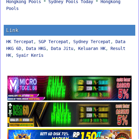
Hongkong Pools
*
Sydney Pools Today
*
Hongkong
Pools
Link
HK Tercepat
,
SGP Tercepat
,
Sydney Tercepat
,
Data
HKG 6D
,
Data HKG
,
Data Jitu
,
Keluaran HK
,
Result
HK
,
Syair Keris