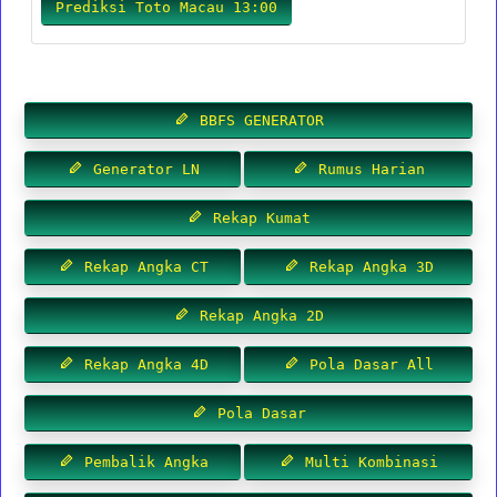
Prediksi Toto Macau 13:00
BBFS GENERATOR
Generator LN
Rumus Harian
Rekap Kumat
Rekap Angka CT
Rekap Angka 3D
Rekap Angka 2D
Rekap Angka 4D
Pola Dasar All
Pola Dasar
Pembalik Angka
Multi Kombinasi