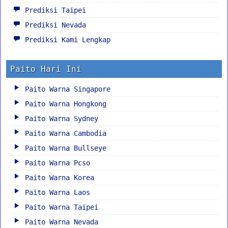
Prediksi Taipei
Prediksi Nevada
Prediksi Kami Lengkap
Paito Hari Ini
Paito Warna Singapore
Paito Warna Hongkong
Paito Warna Sydney
Paito Warna Cambodia
Paito Warna Bullseye
Paito Warna Pcso
Paito Warna Korea
Paito Warna Laos
Paito Warna Taipei
Paito Warna Nevada