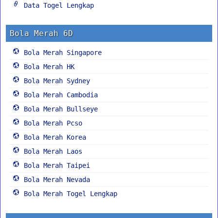
Data Togel Lengkap
Bola Merah 6D
Bola Merah Singapore
Bola Merah HK
Bola Merah Sydney
Bola Merah Cambodia
Bola Merah Bullseye
Bola Merah Pcso
Bola Merah Korea
Bola Merah Laos
Bola Merah Taipei
Bola Merah Nevada
Bola Merah Togel Lengkap