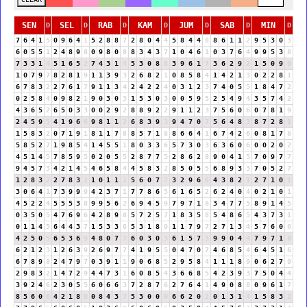
SEN
SEL
RAB
KAM
JUM
SAB
MIN
D
D
D
D
D
D
D
7
6
4
1
5
0
9
6
4
1
5
2
8
8
7
2
8
0
4
4
5
8
4
4
8
8
6
1
1
2
9
5
3
0
3
6
0
5
5
1
2
4
8
9
8
0
9
8
0
8
8
3
4
3
7
1
0
4
6
1
0
3
7
6
4
9
9
5
3
8
7
3
3
1
4
5
1
6
5
2
7
4
3
1
4
5
3
0
8
8
3
9
6
1
7
3
6
2
9
2
1
5
0
9
9
1
0
7
9
7
8
2
8
1
9
1
1
3
9
3
2
6
8
2
1
0
8
5
8
4
1
4
2
1
3
0
2
2
8
1
6
7
8
3
2
2
7
6
1
7
9
1
1
3
4
2
4
2
2
4
0
3
1
2
3
7
4
0
5
5
1
8
4
7
2
0
2
5
8
4
0
9
8
2
1
9
0
3
0
3
1
5
3
0
3
0
0
5
9
5
2
5
4
9
4
3
5
7
4
2
4
3
6
5
2
6
5
0
3
3
0
0
2
9
2
8
8
9
2
2
9
1
1
2
3
7
5
6
0
6
0
7
8
1
9
2
4
5
9
5
4
1
9
6
6
9
8
1
1
2
6
8
3
9
3
9
4
7
0
7
5
6
4
8
3
8
7
2
8
1
1
5
8
3
2
0
7
1
9
1
8
1
1
7
8
8
5
7
1
8
8
6
6
4
1
6
7
4
2
6
0
8
1
7
8
5
8
5
2
7
1
9
8
5
4
1
4
5
5
1
8
0
3
3
6
5
7
3
0
3
6
3
6
0
6
0
0
2
0
2
4
5
1
4
5
7
8
5
9
5
0
2
0
5
5
2
8
7
7
5
2
8
6
2
8
9
0
4
1
5
7
0
9
7
7
9
4
5
7
3
4
2
1
4
5
4
6
5
8
4
4
5
8
3
2
8
5
0
5
5
6
8
9
3
3
7
0
5
2
7
1
2
8
3
2
2
7
8
3
2
1
0
1
1
2
5
6
0
7
7
3
2
9
6
6
4
3
8
2
1
2
7
1
0
1
3
0
6
4
1
7
3
9
9
9
4
2
3
7
1
7
7
8
6
5
6
1
6
5
2
6
2
4
0
4
0
2
1
0
1
4
5
2
2
4
5
5
5
3
8
9
9
5
6
2
6
9
4
5
9
7
9
7
1
8
3
4
7
7
5
8
9
1
4
5
0
3
5
0
5
4
7
6
9
6
4
2
8
9
8
5
7
2
5
7
1
8
3
5
8
5
4
8
6
5
4
3
7
3
1
0
1
1
4
5
6
4
4
3
7
1
5
3
3
6
5
3
1
8
9
1
1
7
9
7
2
7
1
3
4
5
7
6
0
6
4
2
5
0
5
6
5
3
6
9
4
8
0
7
7
6
0
3
0
3
6
1
5
7
3
9
9
0
4
4
7
9
7
1
8
6
2
1
2
3
1
2
6
3
9
2
6
9
7
7
4
1
9
5
5
0
4
7
0
7
4
6
8
5
4
6
4
5
1
6
6
7
8
9
8
2
4
7
9
7
0
3
9
1
1
9
0
6
8
5
2
9
5
8
4
1
1
1
8
9
0
6
2
7
9
2
9
8
3
2
1
4
7
2
9
4
4
7
3
1
6
0
8
5
4
3
6
6
8
5
4
2
3
9
3
7
5
0
4
4
3
9
2
4
6
2
3
0
5
5
6
0
6
6
3
7
2
8
7
6
2
7
6
4
1
4
9
0
8
8
0
9
6
1
7
8
5
6
0
6
4
2
1
8
9
0
8
4
3
7
5
3
0
0
0
6
6
2
0
2
0
1
3
1
4
1
5
8
3
2