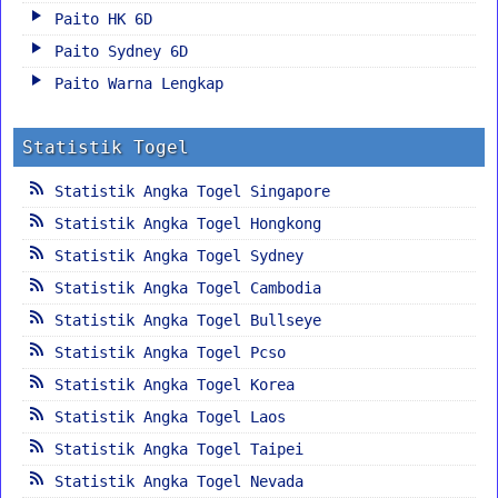
Paito HK 6D
Paito Sydney 6D
Paito Warna Lengkap
Statistik Togel
Statistik Angka Togel Singapore
Statistik Angka Togel Hongkong
Statistik Angka Togel Sydney
Statistik Angka Togel Cambodia
Statistik Angka Togel Bullseye
Statistik Angka Togel Pcso
Statistik Angka Togel Korea
Statistik Angka Togel Laos
Statistik Angka Togel Taipei
Statistik Angka Togel Nevada