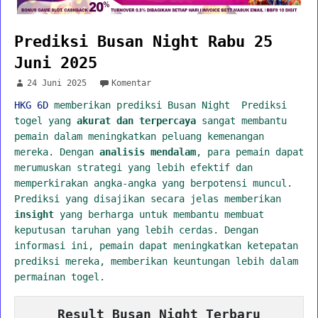
Prediksi Busan Night Rabu 25
Juni 2025
24 Juni 2025
Komentar
HKG 6D
memberikan prediksi Busan Night Prediksi
togel yang
akurat dan terpercaya
sangat membantu
pemain dalam meningkatkan peluang kemenangan
mereka. Dengan
analisis mendalam
, para pemain dapat
merumuskan strategi yang lebih efektif dan
memperkirakan angka-angka yang berpotensi muncul.
Prediksi yang disajikan secara jelas memberikan
insight
yang berharga untuk membantu membuat
keputusan taruhan yang lebih cerdas. Dengan
informasi ini, pemain dapat meningkatkan ketepatan
prediksi mereka, memberikan keuntungan lebih dalam
permainan togel.
Result Busan Night Terbaru