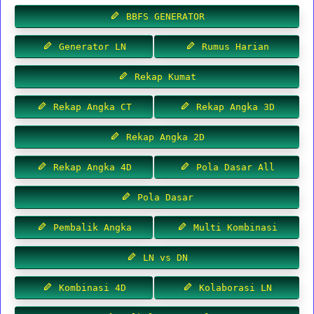
BBFS GENERATOR
Generator LN
Rumus Harian
Rekap Kumat
Rekap Angka CT
Rekap Angka 3D
Rekap Angka 2D
Rekap Angka 4D
Pola Dasar All
Pola Dasar
Pembalik Angka
Multi Kombinasi
LN vs DN
Kombinasi 4D
Kolaborasi LN