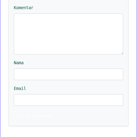
Komentar
Nama
Email
Kirim Komentar