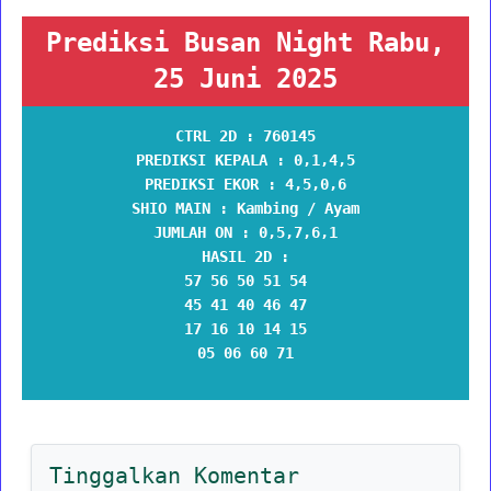
Prediksi Busan Night Rabu,
25 Juni 2025
CTRL 2D :
760145
PREDIKSI KEPALA :
0,1,4,5
PREDIKSI EKOR :
4,5,0,6
SHIO MAIN :
Kambing / Ayam
JUMLAH ON :
0,5,7,6,1
HASIL 2D :
57 56 50 51 54
45 41 40 46 47
17 16 10 14 15
05 06 60 71
Tinggalkan Komentar