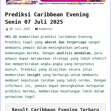
Prediksi Caribbean Evening
Senin 07 Juli 2025
06 Juli 2025
Komentar
HKG 6D
memberikan prediksi Caribbean Evening
Prediksi togel yang
akurat dan terpercaya
sangat
membantu pemain dalam meningkatkan peluang
kemenangan mereka. Dengan
analisis mendalam
, para
pemain dapat merumuskan strategi yang lebih efektif
dan memperkirakan angka-angka yang berpotensi
muncul. Prediksi yang disajikan secara jelas
memberikan
insight
yang berharga untuk membantu
membuat keputusan taruhan yang lebih cerdas. Dengan
informasi ini, pemain dapat meningkatkan ketepatan
prediksi mereka, memberikan keuntungan lebih dalam
permainan togel.
Result Caribbean Evening Terbaru