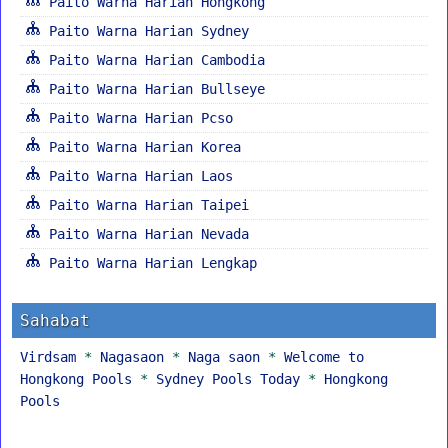
Paito Warna Harian Hongkong
Paito Warna Harian Sydney
Paito Warna Harian Cambodia
Paito Warna Harian Bullseye
Paito Warna Harian Pcso
Paito Warna Harian Korea
Paito Warna Harian Laos
Paito Warna Harian Taipei
Paito Warna Harian Nevada
Paito Warna Harian Lengkap
Sahabat
Virdsam
*
Nagasaon
*
Naga saon
*
Welcome to
Hongkong Pools
*
Sydney Pools Today
*
Hongkong
Pools