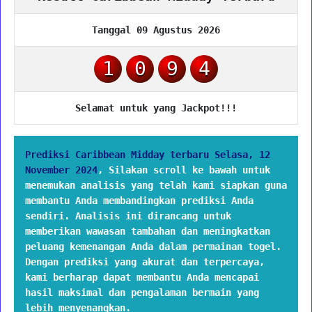
Tanggal 09 Agustus 2026
1
0
9
4
Selamat untuk yang Jackpot!!!
Prediksi Caribbean Midday terbaru Selasa, 12
November 2024
,
Silakan scroll ke bawah untuk
menemukan analisis yang telah kami siapkan guna
membantu Anda membandingkan prediksi Anda
sendiri. Analisis ini dirancang untuk
memberikan wawasan tambahan dan meningkatkan
peluang kemenangan Anda dalam permainan togel.
Dengan prediksi yang akurat dan terpercaya,
kami berharap dapat membantu Anda mencapai
hasil maksimal dan pengalaman bermain yang
lebih menyenangkan.