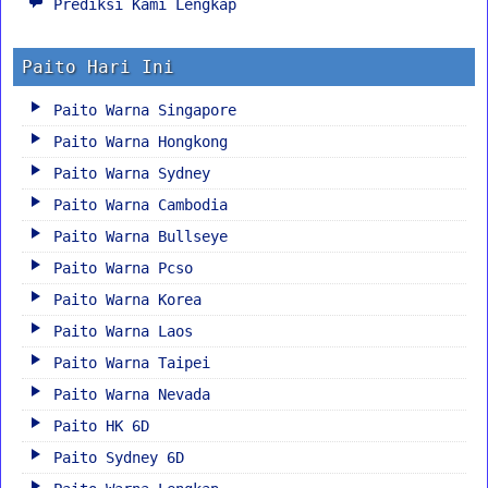
Prediksi Kami Lengkap
Paito Hari Ini
Paito Warna Singapore
Paito Warna Hongkong
Paito Warna Sydney
Paito Warna Cambodia
Paito Warna Bullseye
Paito Warna Pcso
Paito Warna Korea
Paito Warna Laos
Paito Warna Taipei
Paito Warna Nevada
Paito HK 6D
Paito Sydney 6D