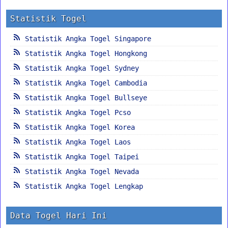
Statistik Togel
Statistik Angka Togel Singapore
Statistik Angka Togel Hongkong
Statistik Angka Togel Sydney
Statistik Angka Togel Cambodia
Statistik Angka Togel Bullseye
Statistik Angka Togel Pcso
Statistik Angka Togel Korea
Statistik Angka Togel Laos
Statistik Angka Togel Taipei
Statistik Angka Togel Nevada
Statistik Angka Togel Lengkap
Data Togel Hari Ini