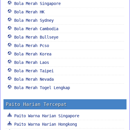
Bola Merah Singapore
Bola Merah HK
Bola Merah Sydney
Bola Merah Cambodia
Bola Merah Bullseye
Bola Merah Pcso
Bola Merah Korea
Bola Merah Laos
Bola Merah Taipei
Bola Merah Nevada
Bola Merah Togel Lengkap
Paito Harian Tercepat
Paito Warna Harian Singapore
Paito Warna Harian Hongkong