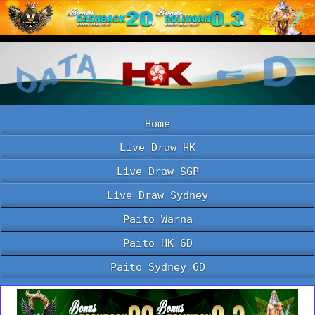
Home
Live Draw HK
Live Draw SGP
Live Draw Sydney
Paito Warna
Paito HK 6D
Paito Sydney 6D