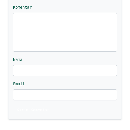
Komentar
Nama
Email
Kirim Komentar