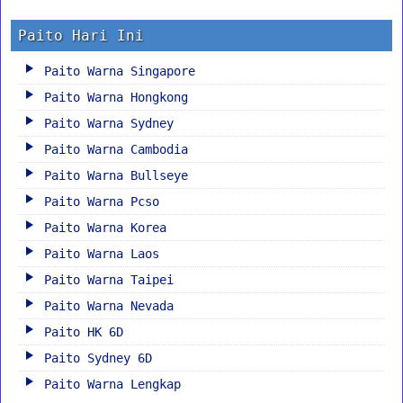
Paito Hari Ini
Paito Warna Singapore
Paito Warna Hongkong
Paito Warna Sydney
Paito Warna Cambodia
Paito Warna Bullseye
Paito Warna Pcso
Paito Warna Korea
Paito Warna Laos
Paito Warna Taipei
Paito Warna Nevada
Paito HK 6D
Paito Sydney 6D
Paito Warna Lengkap