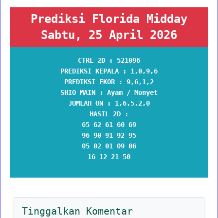
Prediksi Florida Midday
Sabtu, 25 April 2026
CTRL 2D :
521096
PREDIKSI KEPALA :
1,0,9,6
PREDIKSI EKOR :
9,6,1,2
SHIO MAIN :
Ayam / Monyet
JUMLAH ON :
1,6,5,2,0
HASIL 2D :
65 62 61 60 69
96 90 91 92 95
05 02 01 09 06
16 12 21 50
Tinggalkan Komentar