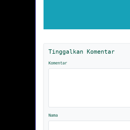
Tinggalkan Komentar
Komentar
Nama