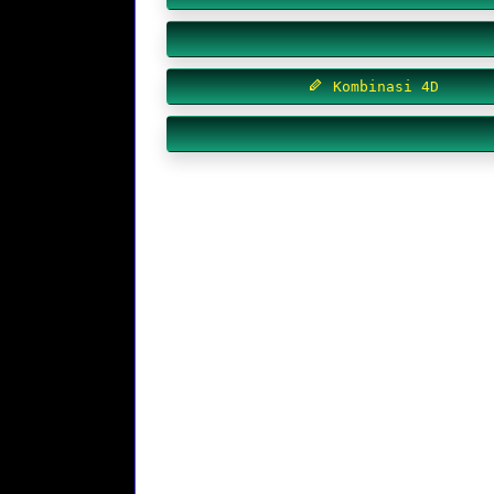
Kombinasi 4D