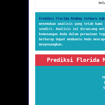
Sel
Prediksi Florida Midday terbaru Sab
menemukan analisis yang telah kami 
sendiri. Analisis ini dirancang unt
kemenangan Anda dalam permainan tog
berharap dapat membantu Anda mencap
menyenangkan.
Prediksi Florida 
P