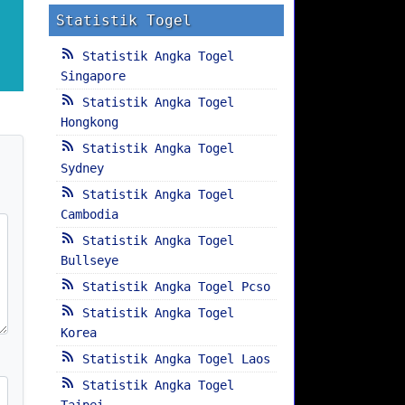
Statistik Togel
Statistik Angka Togel
Singapore
Statistik Angka Togel
Hongkong
Statistik Angka Togel
Sydney
Statistik Angka Togel
Cambodia
Statistik Angka Togel
Bullseye
Statistik Angka Togel Pcso
Statistik Angka Togel
Korea
Statistik Angka Togel Laos
Statistik Angka Togel