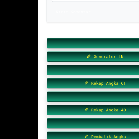
Kirim Komentar
Generator LN
Rekap Angka CT
Rekap Angka 4D
Pembalik Angka