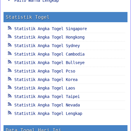
Paito Warna Lengkap
Statistik Togel
Statistik Angka Togel Singapore
Statistik Angka Togel Hongkong
Statistik Angka Togel Sydney
Statistik Angka Togel Cambodia
Statistik Angka Togel Bullseye
Statistik Angka Togel Pcso
Statistik Angka Togel Korea
Statistik Angka Togel Laos
Statistik Angka Togel Taipei
Statistik Angka Togel Nevada
Statistik Angka Togel Lengkap
Data Togel Hari Ini