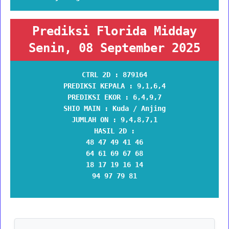
Prediksi Florida Midday
Senin, 08 September 2025
CTRL 2D :
879164
PREDIKSI KEPALA :
9,1,6,4
PREDIKSI EKOR :
6,4,9,7
SHIO MAIN :
Kuda / Anjing
JUMLAH ON :
9,4,8,7,1
HASIL 2D :
48 47 49 41 46
64 61 69 67 68
18 17 19 16 14
94 97 79 81