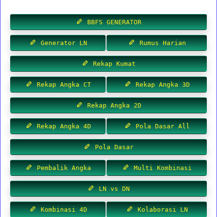
BBFS GENERATOR
Generator LN
Rumus Harian
Rekap Kumat
Rekap Angka CT
Rekap Angka 3D
Rekap Angka 2D
Rekap Angka 4D
Pola Dasar All
Pola Dasar
Pembalik Angka
Multi Kombinasi
LN vs DN
Kombinasi 4D
Kolaborasi LN