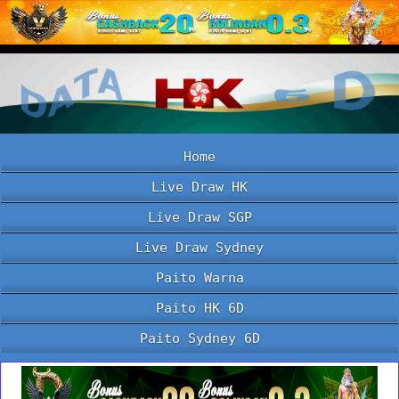
Home
Live Draw HK
Live Draw SGP
Live Draw Sydney
Paito Warna
Paito HK 6D
Paito Sydney 6D