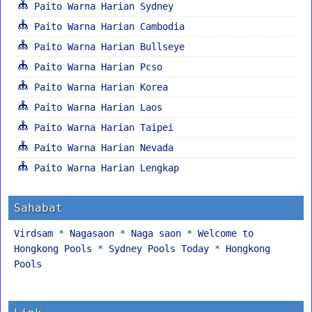
Paito Warna Harian Sydney
Paito Warna Harian Cambodia
Paito Warna Harian Bullseye
Paito Warna Harian Pcso
Paito Warna Harian Korea
Paito Warna Harian Laos
Paito Warna Harian Taipei
Paito Warna Harian Nevada
Paito Warna Harian Lengkap
Sahabat
Virdsam
*
Nagasaon
*
Naga saon
*
Welcome to
Hongkong Pools
*
Sydney Pools Today
*
Hongkong
Pools