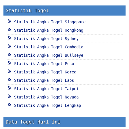
Statistik Togel
Statistik Angka Togel Singapore
Statistik Angka Togel Hongkong
Statistik Angka Togel Sydney
Statistik Angka Togel Cambodia
Statistik Angka Togel Bullseye
Statistik Angka Togel Pcso
Statistik Angka Togel Korea
Statistik Angka Togel Laos
Statistik Angka Togel Taipei
Statistik Angka Togel Nevada
Statistik Angka Togel Lengkap
Data Togel Hari Ini