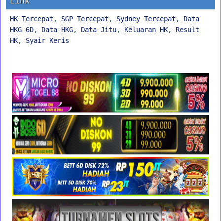
Link
HK Tercepat
,
SGP Tercepat
,
Sydney Tercepat
,
Data
HKG 6D
,
Data HKG
,
Data Jitu
,
Keluaran HK
,
Result
HK
,
Syair Keris