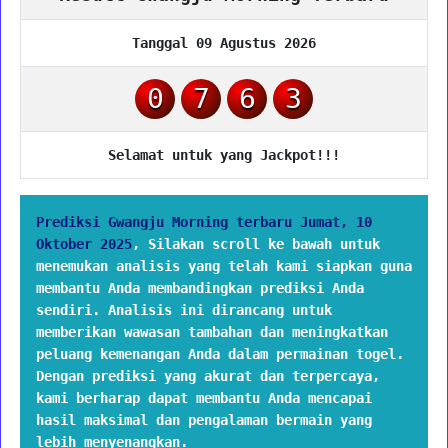
Tanggal 09 Agustus 2026
0
7
6
3
Selamat untuk yang Jackpot!!!
Prediksi Gwangju Morning terbaru Jumat, 10
Oktober 2025
,
Silakan scroll ke bawah untuk
menemukan analisis yang telah kami siapkan guna
membantu Anda membandingkan prediksi Anda
sendiri. Analisis ini dirancang untuk
memberikan wawasan tambahan dan meningkatkan
peluang kemenangan Anda dalam permainan togel.
Dengan prediksi yang akurat dan terpercaya,
kami berharap dapat membantu Anda mencapai
hasil maksimal dan pengalaman bermain yang
lebih menyenangkan.