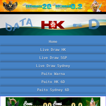
Home
Live Draw HK
Live Draw SGP
Live Draw Sydney
Paito Warna
Paito HK 6D
Paito Sydney 6D