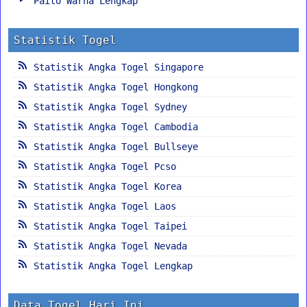
Paito Warna Lengkap
Statistik Togel
Statistik Angka Togel Singapore
Statistik Angka Togel Hongkong
Statistik Angka Togel Sydney
Statistik Angka Togel Cambodia
Statistik Angka Togel Bullseye
Statistik Angka Togel Pcso
Statistik Angka Togel Korea
Statistik Angka Togel Laos
Statistik Angka Togel Taipei
Statistik Angka Togel Nevada
Statistik Angka Togel Lengkap
Data Togel Hari Ini