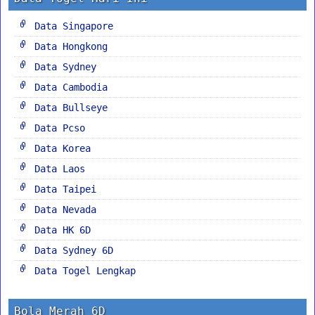
Data Singapore
Data Hongkong
Data Sydney
Data Cambodia
Data Bullseye
Data Pcso
Data Korea
Data Laos
Data Taipei
Data Nevada
Data HK 6D
Data Sydney 6D
Data Togel Lengkap
Bola Merah 6D