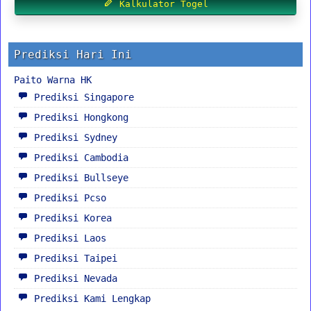
Kalkulator Togel
Prediksi Hari Ini
Paito Warna HK
Prediksi Singapore
Prediksi Hongkong
Prediksi Sydney
Prediksi Cambodia
Prediksi Bullseye
Prediksi Pcso
Prediksi Korea
Prediksi Laos
Prediksi Taipei
Prediksi Nevada
Prediksi Kami Lengkap