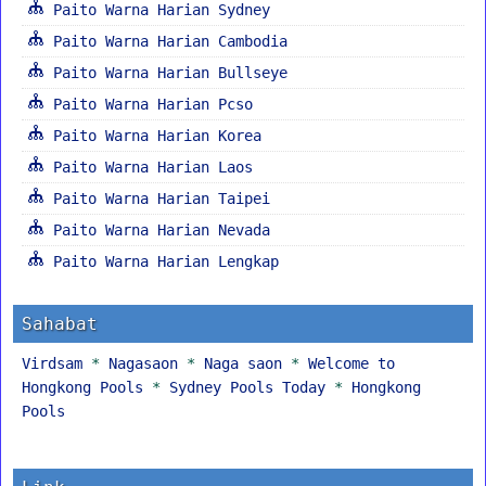
Paito Warna Harian Sydney
Paito Warna Harian Cambodia
Paito Warna Harian Bullseye
Paito Warna Harian Pcso
Paito Warna Harian Korea
Paito Warna Harian Laos
Paito Warna Harian Taipei
Paito Warna Harian Nevada
Paito Warna Harian Lengkap
Sahabat
Virdsam
*
Nagasaon
*
Naga saon
*
Welcome to
Hongkong Pools
*
Sydney Pools Today
*
Hongkong
Pools