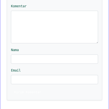
Komentar
Nama
Email
Kirim Komentar