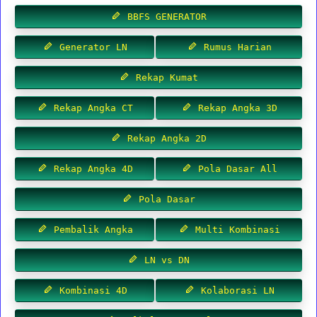
BBFS GENERATOR
Generator LN
Rumus Harian
Rekap Kumat
Rekap Angka CT
Rekap Angka 3D
Rekap Angka 2D
Rekap Angka 4D
Pola Dasar All
Pola Dasar
Pembalik Angka
Multi Kombinasi
LN vs DN
Kombinasi 4D
Kolaborasi LN