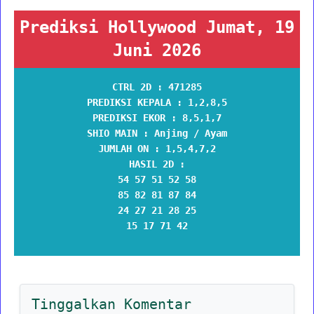
Prediksi Hollywood Jumat, 19
Juni 2026
CTRL 2D :
471285
PREDIKSI KEPALA :
1,2,8,5
PREDIKSI EKOR :
8,5,1,7
SHIO MAIN :
Anjing / Ayam
JUMLAH ON :
1,5,4,7,2
HASIL 2D :
54 57 51 52 58
85 82 81 87 84
24 27 21 28 25
15 17 71 42
Tinggalkan Komentar