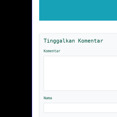
Tinggalkan Komentar
Komentar
Nama