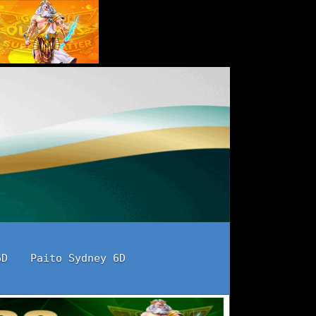
6D
Paito Sydney 6D