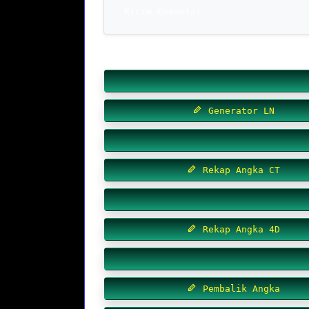
Kirim Komentar
Generator LN
Rekap Angka CT
Rekap Angka 4D
Pembalik Angka