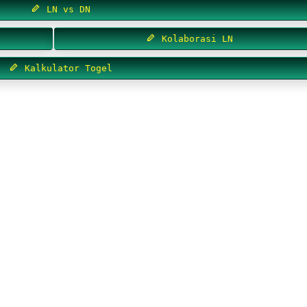
LN vs DN
Kolaborasi LN
Kalkulator Togel