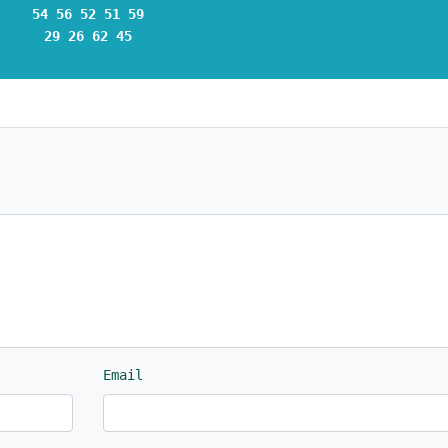
54 56 52 51 59
29 26 62 45
Email