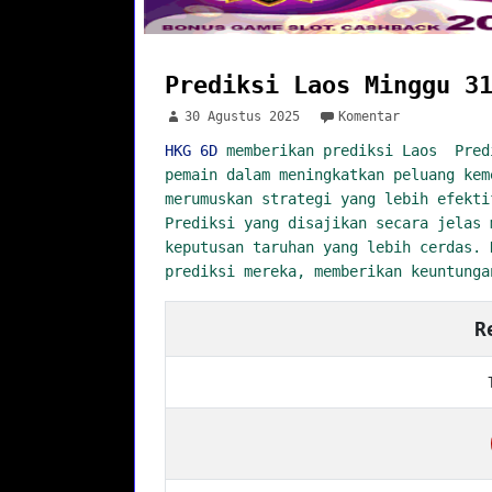
Prediksi Laos Minggu 3
30 Agustus 2025
Komentar
HKG 6D
memberikan prediksi Laos Pred
pemain dalam meningkatkan peluang ke
merumuskan strategi yang lebih efekti
Prediksi yang disajikan secara jelas
keputusan taruhan yang lebih cerdas. 
prediksi mereka, memberikan keuntunga
R