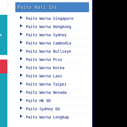
Paito Hari Ini
Paito Warna Singapore
Paito Warna Hongkong
n
Paito Warna Sydney
Paito Warna Cambodia
Paito Warna Bullseye
Paito Warna Pcso
Paito Warna Korea
Paito Warna Laos
Paito Warna Taipei
Paito Warna Nevada
Paito HK 6D
Paito Sydney 6D
Paito Warna Lengkap