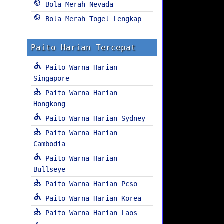
Bola Merah Nevada
Bola Merah Togel Lengkap
Paito Harian Tercepat
Paito Warna Harian
Singapore
Paito Warna Harian
Hongkong
Paito Warna Harian Sydney
Paito Warna Harian
Cambodia
Paito Warna Harian
Bullseye
Paito Warna Harian Pcso
Paito Warna Harian Korea
Paito Warna Harian Laos