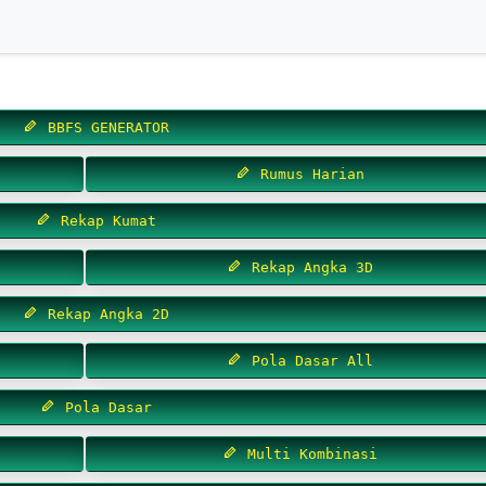
BBFS GENERATOR
Rumus Harian
Rekap Kumat
Rekap Angka 3D
Rekap Angka 2D
Pola Dasar All
Pola Dasar
Multi Kombinasi