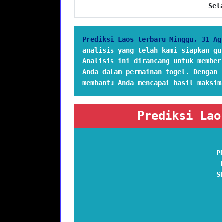
Sel
Prediksi Laos terbaru Minggu, 31 Ag
analisis yang telah kami siapkan gu
Analisis ini dirancang untuk member
Anda dalam permainan togel. Dengan 
membantu Anda mencapai hasil maksim
Prediksi Lao
P
S