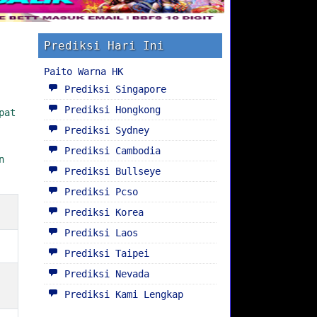
Prediksi Hari Ini
Paito Warna HK
Prediksi Singapore
Prediksi Hongkong
pat
Prediksi Sydney
Prediksi Cambodia
n
Prediksi Bullseye
Prediksi Pcso
Prediksi Korea
Prediksi Laos
Prediksi Taipei
Prediksi Nevada
Prediksi Kami Lengkap