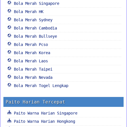
Bola Merah Singapore
Bola Merah HK
Bola Merah Sydney
Bola Merah Cambodia
Bola Merah Bullseye
Bola Merah Pcso
Bola Merah Korea
Bola Merah Laos
Bola Merah Taipei
Bola Merah Nevada
Bola Merah Togel Lengkap
Paito Harian Tercepat
Paito Warna Harian Singapore
Paito Warna Harian Hongkong