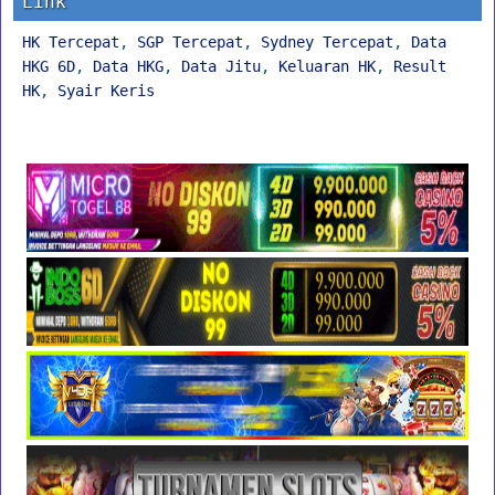
Link
HK Tercepat
,
SGP Tercepat
,
Sydney Tercepat
,
Data
HKG 6D
,
Data HKG
,
Data Jitu
,
Keluaran HK
,
Result
HK
,
Syair Keris