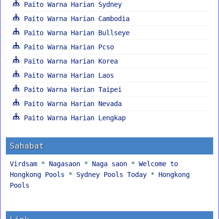
Paito Warna Harian Sydney
Paito Warna Harian Cambodia
Paito Warna Harian Bullseye
Paito Warna Harian Pcso
Paito Warna Harian Korea
Paito Warna Harian Laos
Paito Warna Harian Taipei
Paito Warna Harian Nevada
Paito Warna Harian Lengkap
Sahabat
Virdsam
*
Nagasaon
*
Naga saon
*
Welcome to
Hongkong Pools
*
Sydney Pools Today
*
Hongkong
Pools