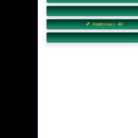
Kombinasi 4D