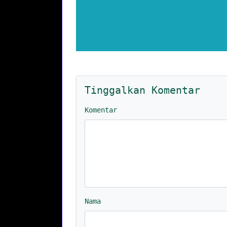
Tinggalkan Komentar
Komentar
Nama