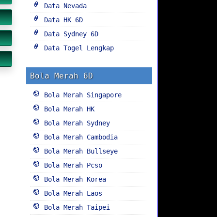
Data Nevada
Data HK 6D
Data Sydney 6D
Data Togel Lengkap
Bola Merah 6D
Bola Merah Singapore
Bola Merah HK
Bola Merah Sydney
Bola Merah Cambodia
Bola Merah Bullseye
Bola Merah Pcso
Bola Merah Korea
Bola Merah Laos
Bola Merah Taipei