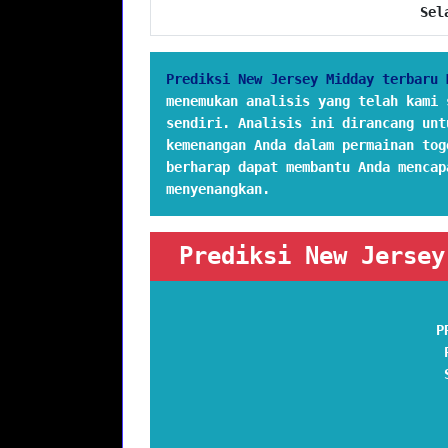
Sel
Prediksi New Jersey Midday terbaru 
menemukan analisis yang telah kami 
sendiri. Analisis ini dirancang unt
kemenangan Anda dalam permainan tog
berharap dapat membantu Anda mencap
menyenangkan.
Prediksi New Jersey
P