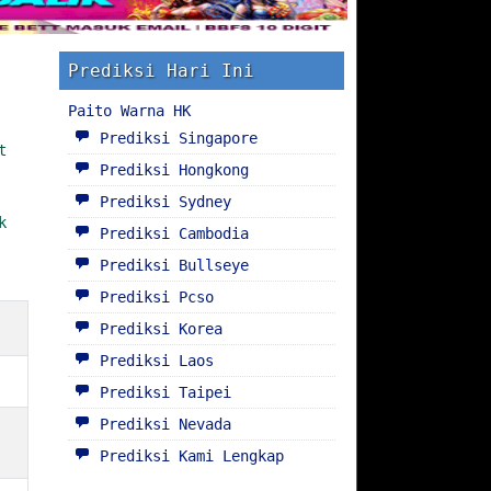
Prediksi Hari Ini
Paito Warna HK
Prediksi Singapore
t
Prediksi Hongkong
Prediksi Sydney
k
Prediksi Cambodia
Prediksi Bullseye
Prediksi Pcso
Prediksi Korea
Prediksi Laos
Prediksi Taipei
Prediksi Nevada
Prediksi Kami Lengkap