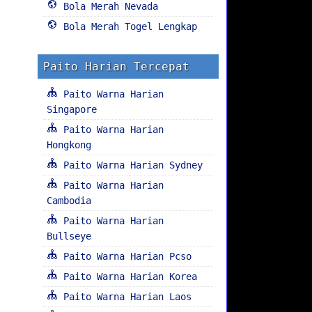
Bola Merah Nevada
Bola Merah Togel Lengkap
Paito Harian Tercepat
Paito Warna Harian
Singapore
Paito Warna Harian
Hongkong
Paito Warna Harian Sydney
Paito Warna Harian
Cambodia
Paito Warna Harian
Bullseye
Paito Warna Harian Pcso
Paito Warna Harian Korea
Paito Warna Harian Laos