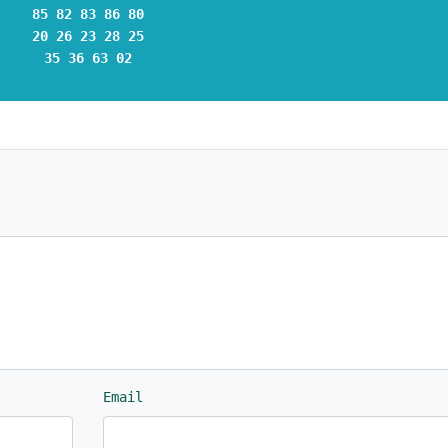
85 82 83 86 80
20 26 23 28 25
35 36 63 02
Email