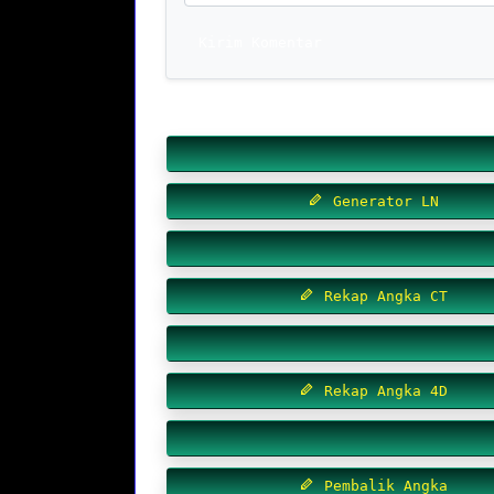
Kirim Komentar
Generator LN
Rekap Angka CT
Rekap Angka 4D
Pembalik Angka