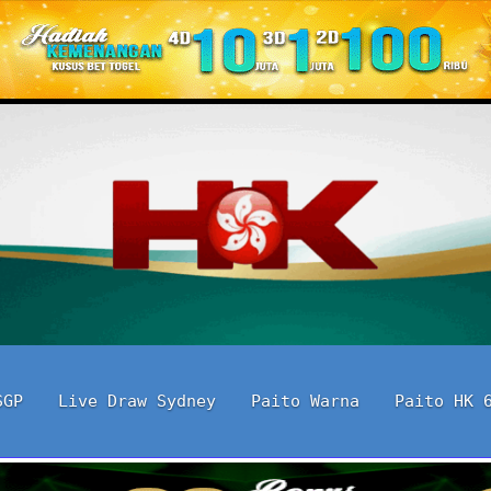
SGP
Live Draw Sydney
Paito Warna
Paito HK 