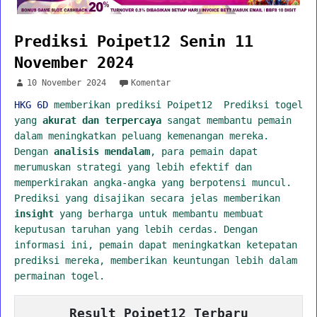
Prediksi Poipet12 Senin 11
November 2024
10 November 2024
Komentar
HKG 6D
memberikan prediksi Poipet12 Prediksi togel
yang
akurat dan terpercaya
sangat membantu pemain
dalam meningkatkan peluang kemenangan mereka.
Dengan
analisis mendalam
, para pemain dapat
merumuskan strategi yang lebih efektif dan
memperkirakan angka-angka yang berpotensi muncul.
Prediksi yang disajikan secara jelas memberikan
insight
yang berharga untuk membantu membuat
keputusan taruhan yang lebih cerdas. Dengan
informasi ini, pemain dapat meningkatkan ketepatan
prediksi mereka, memberikan keuntungan lebih dalam
permainan togel.
Result Poipet12 Terbaru