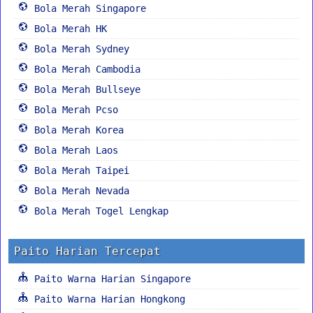
Bola Merah Singapore
Bola Merah HK
Bola Merah Sydney
Bola Merah Cambodia
Bola Merah Bullseye
Bola Merah Pcso
Bola Merah Korea
Bola Merah Laos
Bola Merah Taipei
Bola Merah Nevada
Bola Merah Togel Lengkap
Paito Harian Tercepat
Paito Warna Harian Singapore
Paito Warna Harian Hongkong