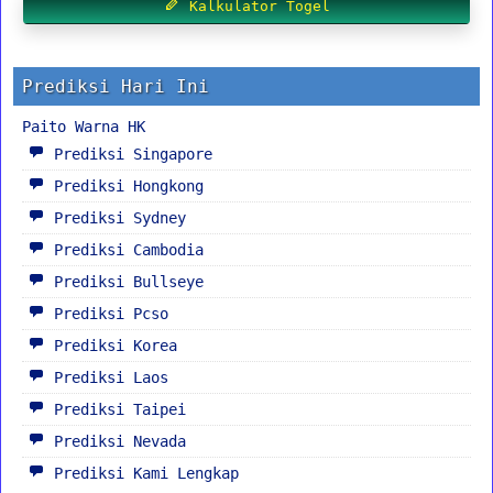
Kalkulator Togel
Prediksi Hari Ini
Paito Warna HK
Prediksi Singapore
Prediksi Hongkong
Prediksi Sydney
Prediksi Cambodia
Prediksi Bullseye
Prediksi Pcso
Prediksi Korea
Prediksi Laos
Prediksi Taipei
Prediksi Nevada
Prediksi Kami Lengkap