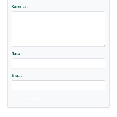
Komentar
Nama
Email
Kirim Komentar