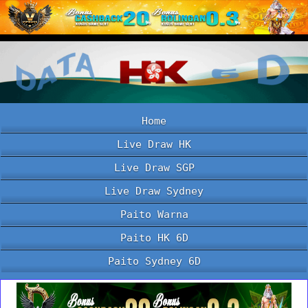
Home
Live Draw HK
Live Draw SGP
Live Draw Sydney
Paito Warna
Paito HK 6D
Paito Sydney 6D