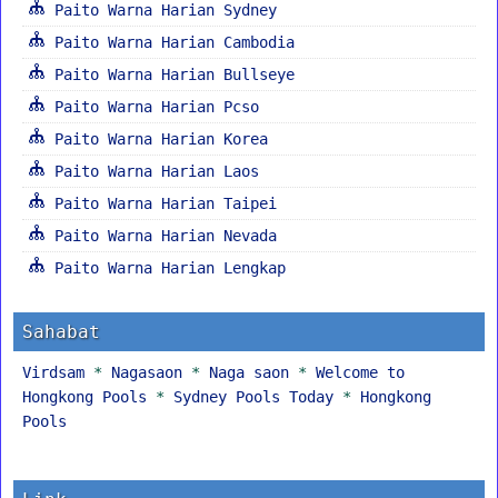
Paito Warna Harian Sydney
Paito Warna Harian Cambodia
Paito Warna Harian Bullseye
Paito Warna Harian Pcso
Paito Warna Harian Korea
Paito Warna Harian Laos
Paito Warna Harian Taipei
Paito Warna Harian Nevada
Paito Warna Harian Lengkap
Sahabat
Virdsam
*
Nagasaon
*
Naga saon
*
Welcome to
Hongkong Pools
*
Sydney Pools Today
*
Hongkong
Pools