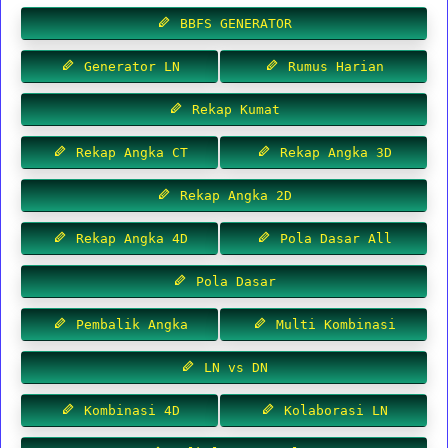
BBFS GENERATOR
Generator LN
Rumus Harian
Rekap Kumat
Rekap Angka CT
Rekap Angka 3D
Rekap Angka 2D
Rekap Angka 4D
Pola Dasar All
Pola Dasar
Pembalik Angka
Multi Kombinasi
LN vs DN
Kombinasi 4D
Kolaborasi LN