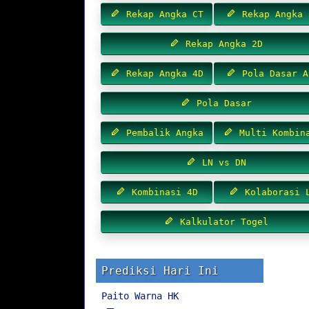
Rekap Angka CT
Rekap Angka 
Rekap Angka 2D
Rekap Angka 4D
Pola Dasar A
Pola Dasar
Pembalik Angka
Multi Kombin
LN vs DN
Kombinasi 4D
Kolaborasi 
Kalkulator Togel
Prediksi Hari Ini
Paito Warna HK