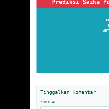
Prediksi Sazka P
P
SH
Tinggalkan Komentar
Komentar