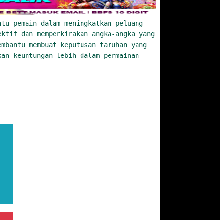
tu pemain dalam meningkatkan peluang
ektif dan memperkirakan angka-angka yang
mbantu membuat keputusan taruhan yang
kan keuntungan lebih dalam permainan