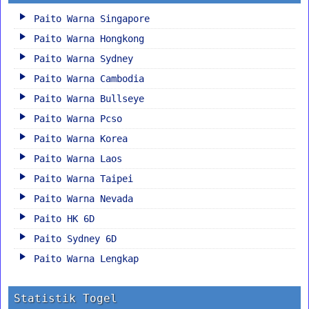
Paito Warna Singapore
Paito Warna Hongkong
Paito Warna Sydney
Paito Warna Cambodia
Paito Warna Bullseye
Paito Warna Pcso
Paito Warna Korea
Paito Warna Laos
Paito Warna Taipei
Paito Warna Nevada
Paito HK 6D
Paito Sydney 6D
Paito Warna Lengkap
Statistik Togel