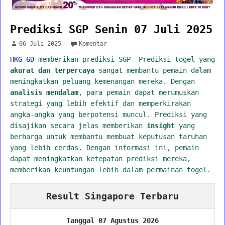
Prediksi SGP Senin 07 Juli 2025
06 Juli 2025
Komentar
HKG 6D
memberikan prediksi SGP Prediksi togel yang
akurat dan terpercaya
sangat membantu pemain dalam
meningkatkan peluang kemenangan mereka. Dengan
analisis mendalam
, para pemain dapat merumuskan
strategi yang lebih efektif dan memperkirakan
angka-angka yang berpotensi muncul. Prediksi yang
disajikan secara jelas memberikan
insight
yang
berharga untuk membantu membuat keputusan taruhan
yang lebih cerdas. Dengan informasi ini, pemain
dapat meningkatkan ketepatan prediksi mereka,
memberikan keuntungan lebih dalam permainan togel.
Result Singapore Terbaru
Tanggal 07 Agustus 2026