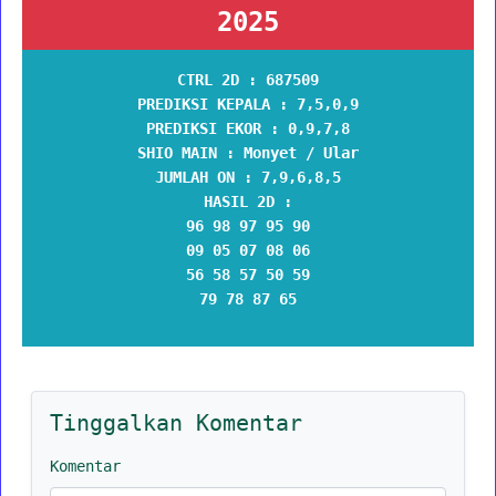
2025
CTRL 2D :
687509
PREDIKSI KEPALA :
7,5,0,9
PREDIKSI EKOR :
0,9,7,8
SHIO MAIN :
Monyet / Ular
JUMLAH ON :
7,9,6,8,5
HASIL 2D :
96 98 97 95 90
09 05 07 08 06
56 58 57 50 59
79 78 87 65
Tinggalkan Komentar
Komentar