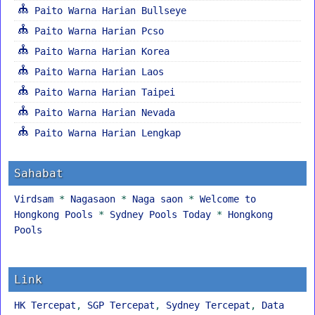
Paito Warna Harian Bullseye
Paito Warna Harian Pcso
Paito Warna Harian Korea
Paito Warna Harian Laos
Paito Warna Harian Taipei
Paito Warna Harian Nevada
Paito Warna Harian Lengkap
Sahabat
Virdsam
*
Nagasaon
*
Naga saon
*
Welcome to
Hongkong Pools
*
Sydney Pools Today
*
Hongkong
Pools
Link
HK Tercepat
,
SGP Tercepat
,
Sydney Tercepat
,
Data