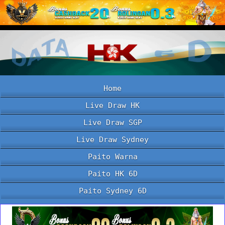
Home
Live Draw HK
Live Draw SGP
Live Draw Sydney
Paito Warna
Paito HK 6D
Paito Sydney 6D