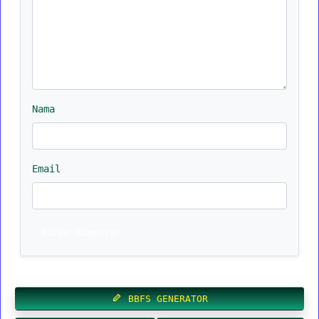
Nama
Email
Kirim Komentar
BBFS GENERATOR