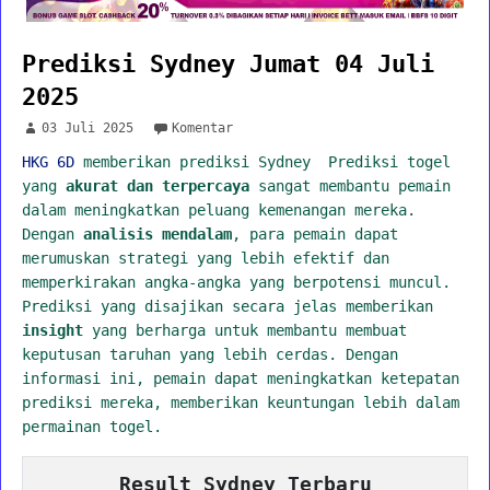
Prediksi Sydney Jumat 04 Juli
2025
03 Juli 2025
Komentar
HKG 6D
memberikan prediksi Sydney Prediksi togel
yang
akurat dan terpercaya
sangat membantu pemain
dalam meningkatkan peluang kemenangan mereka.
Dengan
analisis mendalam
, para pemain dapat
merumuskan strategi yang lebih efektif dan
memperkirakan angka-angka yang berpotensi muncul.
Prediksi yang disajikan secara jelas memberikan
insight
yang berharga untuk membantu membuat
keputusan taruhan yang lebih cerdas. Dengan
informasi ini, pemain dapat meningkatkan ketepatan
prediksi mereka, memberikan keuntungan lebih dalam
permainan togel.
Result Sydney Terbaru