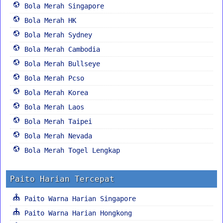
Bola Merah Singapore
Bola Merah HK
Bola Merah Sydney
Bola Merah Cambodia
Bola Merah Bullseye
Bola Merah Pcso
Bola Merah Korea
Bola Merah Laos
Bola Merah Taipei
Bola Merah Nevada
Bola Merah Togel Lengkap
Paito Harian Tercepat
Paito Warna Harian Singapore
Paito Warna Harian Hongkong