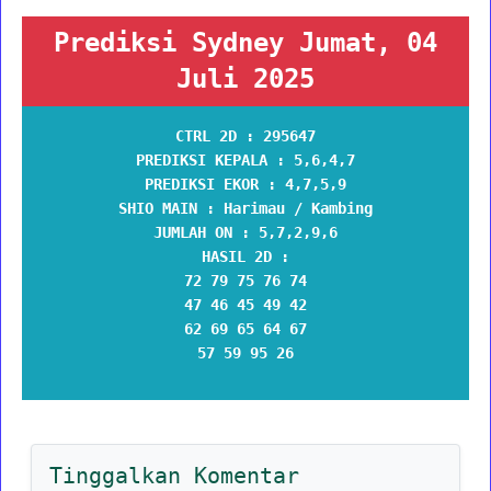
Prediksi Sydney Jumat, 04
Juli 2025
CTRL 2D :
295647
PREDIKSI KEPALA :
5,6,4,7
PREDIKSI EKOR :
4,7,5,9
SHIO MAIN :
Harimau / Kambing
JUMLAH ON :
5,7,2,9,6
HASIL 2D :
72 79 75 76 74
47 46 45 49 42
62 69 65 64 67
57 59 95 26
Tinggalkan Komentar