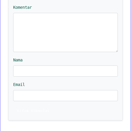
Komentar
Nama
Email
Kirim Komentar