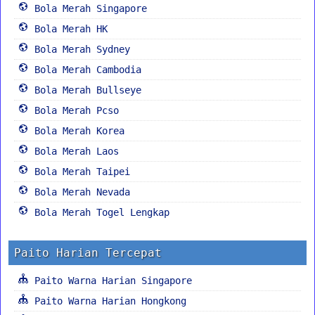
Bola Merah Singapore
Bola Merah HK
Bola Merah Sydney
Bola Merah Cambodia
Bola Merah Bullseye
Bola Merah Pcso
Bola Merah Korea
Bola Merah Laos
Bola Merah Taipei
Bola Merah Nevada
Bola Merah Togel Lengkap
Paito Harian Tercepat
Paito Warna Harian Singapore
Paito Warna Harian Hongkong