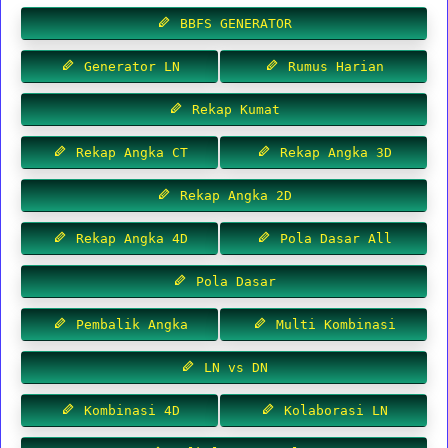
BBFS GENERATOR
Generator LN
Rumus Harian
Rekap Kumat
Rekap Angka CT
Rekap Angka 3D
Rekap Angka 2D
Rekap Angka 4D
Pola Dasar All
Pola Dasar
Pembalik Angka
Multi Kombinasi
LN vs DN
Kombinasi 4D
Kolaborasi LN