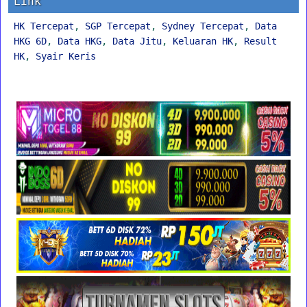
Link
HK Tercepat
,
SGP Tercepat
,
Sydney Tercepat
,
Data
HKG 6D
,
Data HKG
,
Data Jitu
,
Keluaran HK
,
Result
HK
,
Syair Keris