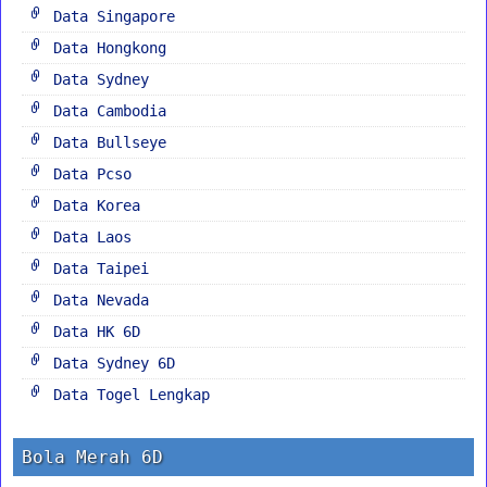
Data Singapore
Data Hongkong
Data Sydney
Data Cambodia
Data Bullseye
Data Pcso
Data Korea
Data Laos
Data Taipei
Data Nevada
Data HK 6D
Data Sydney 6D
Data Togel Lengkap
Bola Merah 6D