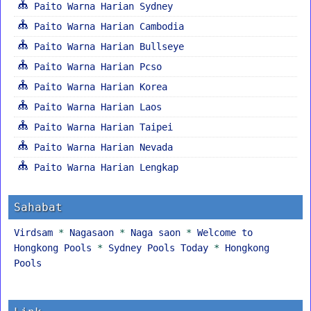
Paito Warna Harian Sydney
Paito Warna Harian Cambodia
Paito Warna Harian Bullseye
Paito Warna Harian Pcso
Paito Warna Harian Korea
Paito Warna Harian Laos
Paito Warna Harian Taipei
Paito Warna Harian Nevada
Paito Warna Harian Lengkap
Sahabat
Virdsam
*
Nagasaon
*
Naga saon
*
Welcome to
Hongkong Pools
*
Sydney Pools Today
*
Hongkong
Pools