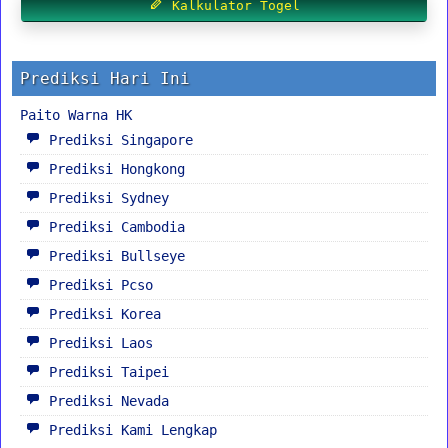
Kalkulator Togel
Prediksi Hari Ini
Paito Warna HK
Prediksi Singapore
Prediksi Hongkong
Prediksi Sydney
Prediksi Cambodia
Prediksi Bullseye
Prediksi Pcso
Prediksi Korea
Prediksi Laos
Prediksi Taipei
Prediksi Nevada
Prediksi Kami Lengkap