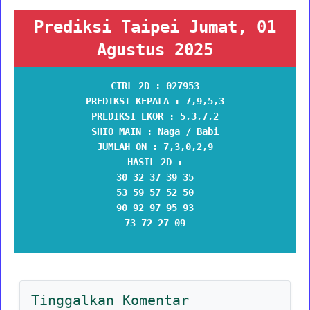
Prediksi Taipei Jumat, 01
Agustus 2025
CTRL 2D :
027953
PREDIKSI KEPALA :
7,9,5,3
PREDIKSI EKOR :
5,3,7,2
SHIO MAIN :
Naga / Babi
JUMLAH ON :
7,3,0,2,9
HASIL 2D :
30 32 37 39 35
53 59 57 52 50
90 92 97 95 93
73 72 27 09
Tinggalkan Komentar