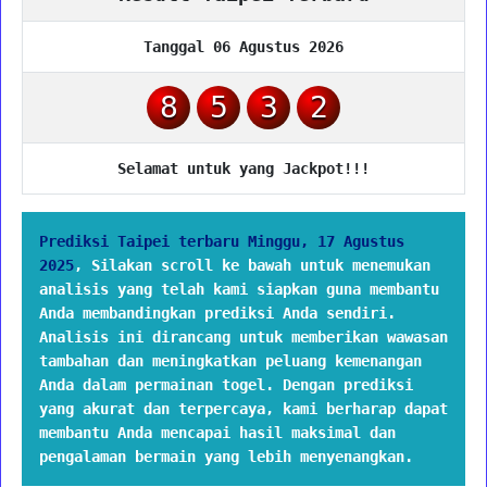
Tanggal 06 Agustus 2026
8
5
3
2
Selamat untuk yang Jackpot!!!
Prediksi Taipei terbaru Minggu, 17 Agustus
2025
,
Silakan scroll ke bawah untuk menemukan
analisis yang telah kami siapkan guna membantu
Anda membandingkan prediksi Anda sendiri.
Analisis ini dirancang untuk memberikan wawasan
tambahan dan meningkatkan peluang kemenangan
Anda dalam permainan togel. Dengan prediksi
yang akurat dan terpercaya, kami berharap dapat
membantu Anda mencapai hasil maksimal dan
pengalaman bermain yang lebih menyenangkan.