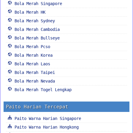
Bola Merah Singapore
Bola Merah HK
Bola Merah Sydney
Bola Merah Cambodia
Bola Merah Bullseye
Bola Merah Pcso
Bola Merah Korea
Bola Merah Laos
Bola Merah Taipei
Bola Merah Nevada
Bola Merah Togel Lengkap
Paito Harian Tercepat
Paito Warna Harian Singapore
Paito Warna Harian Hongkong