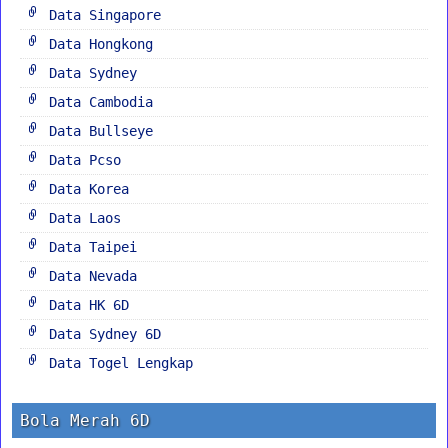
Data Singapore
Data Hongkong
Data Sydney
Data Cambodia
Data Bullseye
Data Pcso
Data Korea
Data Laos
Data Taipei
Data Nevada
Data HK 6D
Data Sydney 6D
Data Togel Lengkap
Bola Merah 6D