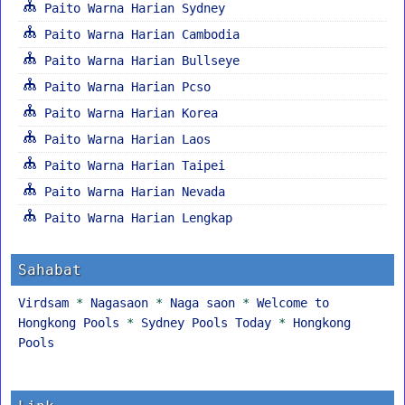
Paito Warna Harian Sydney
Paito Warna Harian Cambodia
Paito Warna Harian Bullseye
Paito Warna Harian Pcso
Paito Warna Harian Korea
Paito Warna Harian Laos
Paito Warna Harian Taipei
Paito Warna Harian Nevada
Paito Warna Harian Lengkap
Sahabat
Virdsam
*
Nagasaon
*
Naga saon
*
Welcome to
Hongkong Pools
*
Sydney Pools Today
*
Hongkong
Pools