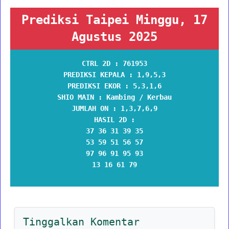
Prediksi Taipei Minggu, 17
Agustus 2025
CTRL 2D :
761953
PREDIKSI KEPALA :
1,9,5,3
PREDIKSI EKOR :
5,3,1,6
SHIO MAIN :
Kambing / Kerbau
JUMLAH ON :
1,3,7,6,9
HASIL 2D :
37 36 31 39 35
53 59 51 56 57
97 96 91 95 93
13 16 61 79
Tinggalkan Komentar