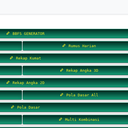
BBFS GENERATOR
Rumus Harian
Rekap Kumat
Rekap Angka 3D
Rekap Angka 2D
Pola Dasar All
Pola Dasar
Multi Kombinasi