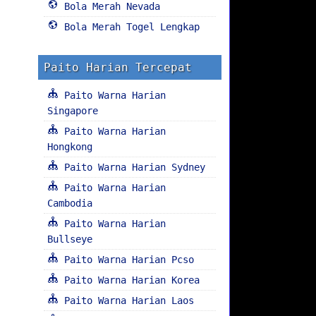
Bola Merah Nevada
Bola Merah Togel Lengkap
Paito Harian Tercepat
Paito Warna Harian
Singapore
Paito Warna Harian
Hongkong
Paito Warna Harian Sydney
Paito Warna Harian
Cambodia
Paito Warna Harian
Bullseye
Paito Warna Harian Pcso
Paito Warna Harian Korea
Paito Warna Harian Laos