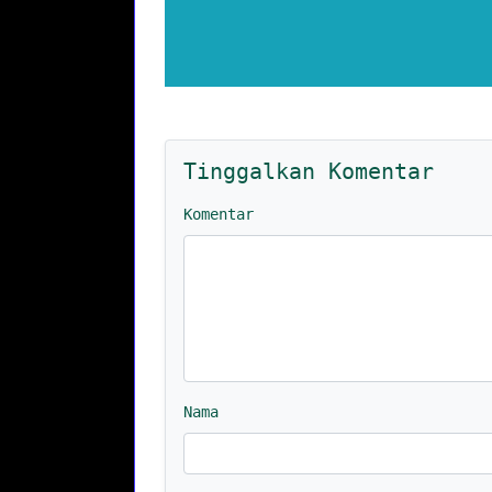
Tinggalkan Komentar
Komentar
Nama