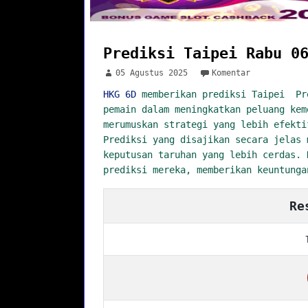
Prediksi Taipei Rabu 0
05 Agustus 2025
Komentar
HKG 6D
memberikan prediksi Taipei Pr
pemain dalam meningkatkan peluang ke
merumuskan strategi yang lebih efekti
Prediksi yang disajikan secara jelas
keputusan taruhan yang lebih cerdas. 
prediksi mereka, memberikan keuntunga
Re