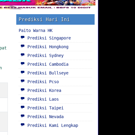
Prediksi Hari Ini
Paito Warna HK
Prediksi Singapore
Prediksi Hongkong
pat
Prediksi Sydney
Prediksi Cambodia
n
Prediksi Bullseye
Prediksi Pcso
Prediksi Korea
Prediksi Laos
Prediksi Taipei
Prediksi Nevada
Prediksi Kami Lengkap