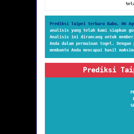
Sel
Prediksi Taipei terbaru Rabu, 06 Ag
analisis yang telah kami siapkan gu
Analisis ini dirancang untuk member
Anda dalam permainan togel. Dengan 
membantu Anda mencapai hasil maksim
Prediksi Tai
P
S