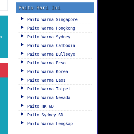
Paito Hari Ini
Paito Warna Singapore
Paito Warna Hongkong
n
Paito Warna Sydney
Paito Warna Cambodia
Paito Warna Bullseye
Paito Warna Pcso
Paito Warna Korea
Paito Warna Laos
Paito Warna Taipei
Paito Warna Nevada
Paito HK 6D
Paito Sydney 6D
Paito Warna Lengkap