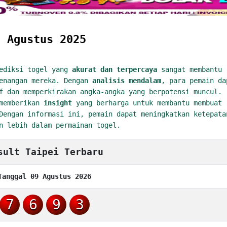
6 Agustus 2025
ediksi togel yang
akurat dan terpercaya
sangat membantu
menangan mereka. Dengan
analisis mendalam
, para pemain da
f dan memperkirakan angka-angka yang berpotensi muncul.
 memberikan
insight
yang berharga untuk membantu membuat
Dengan informasi ini, pemain dapat meningkatkan ketepata
n lebih dalam permainan togel.
sult Taipei Terbaru
Tanggal 09 Agustus 2026
7
6
9
3