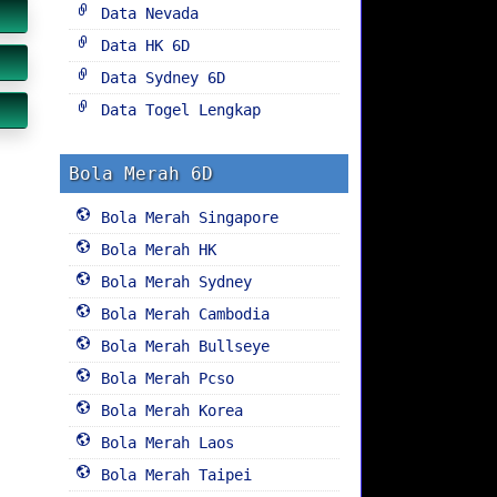
Data Nevada
Data HK 6D
Data Sydney 6D
Data Togel Lengkap
Bola Merah 6D
Bola Merah Singapore
Bola Merah HK
Bola Merah Sydney
Bola Merah Cambodia
Bola Merah Bullseye
Bola Merah Pcso
Bola Merah Korea
Bola Merah Laos
Bola Merah Taipei