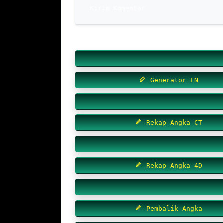
Kirim Komentar
Generator LN
Rekap Angka CT
Rekap Angka 4D
Pembalik Angka