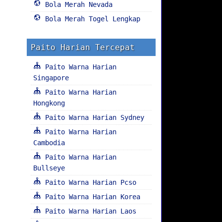
Bola Merah Nevada
Bola Merah Togel Lengkap
Paito Harian Tercepat
Paito Warna Harian
Singapore
Paito Warna Harian
Hongkong
Paito Warna Harian Sydney
Paito Warna Harian
Cambodia
Paito Warna Harian
Bullseye
Paito Warna Harian Pcso
Paito Warna Harian Korea
Paito Warna Harian Laos