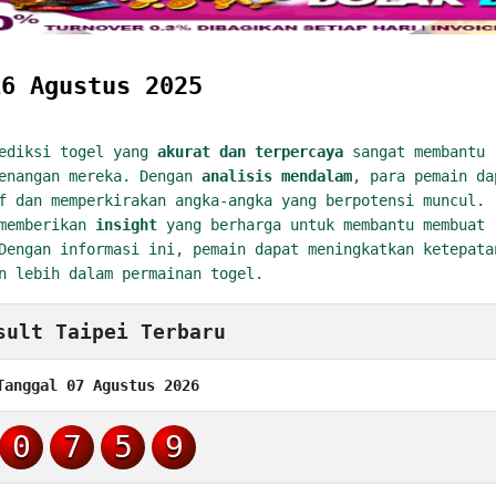
16 Agustus 2025
ediksi togel yang
akurat dan terpercaya
sangat membantu
menangan mereka. Dengan
analisis mendalam
, para pemain da
f dan memperkirakan angka-angka yang berpotensi muncul.
 memberikan
insight
yang berharga untuk membantu membuat
Dengan informasi ini, pemain dapat meningkatkan ketepata
n lebih dalam permainan togel.
sult Taipei Terbaru
Tanggal 07 Agustus 2026
0
7
5
9