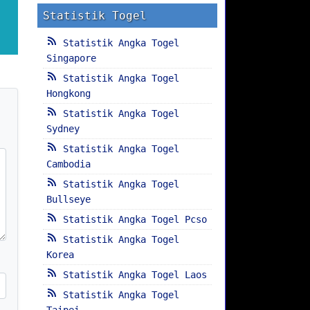
Statistik Togel
Statistik Angka Togel
Singapore
Statistik Angka Togel
Hongkong
Statistik Angka Togel
Sydney
Statistik Angka Togel
Cambodia
Statistik Angka Togel
Bullseye
Statistik Angka Togel Pcso
Statistik Angka Togel
Korea
Statistik Angka Togel Laos
Statistik Angka Togel