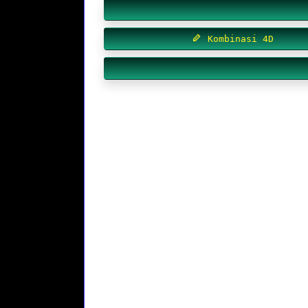
Kombinasi 4D