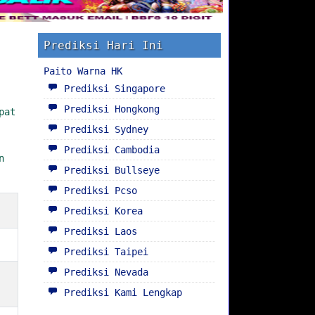
Prediksi Hari Ini
Paito Warna HK
Prediksi Singapore
Prediksi Hongkong
pat
Prediksi Sydney
Prediksi Cambodia
n
Prediksi Bullseye
Prediksi Pcso
Prediksi Korea
Prediksi Laos
Prediksi Taipei
Prediksi Nevada
Prediksi Kami Lengkap