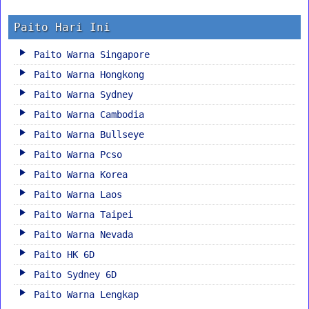
Paito Hari Ini
Paito Warna Singapore
Paito Warna Hongkong
Paito Warna Sydney
Paito Warna Cambodia
Paito Warna Bullseye
Paito Warna Pcso
Paito Warna Korea
Paito Warna Laos
Paito Warna Taipei
Paito Warna Nevada
Paito HK 6D
Paito Sydney 6D
Paito Warna Lengkap