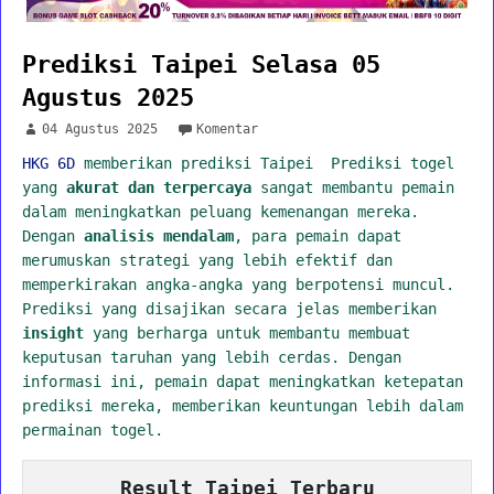
Prediksi Taipei Selasa 05
Agustus 2025
04 Agustus 2025
Komentar
HKG 6D
memberikan prediksi Taipei Prediksi togel
yang
akurat dan terpercaya
sangat membantu pemain
dalam meningkatkan peluang kemenangan mereka.
Dengan
analisis mendalam
, para pemain dapat
merumuskan strategi yang lebih efektif dan
memperkirakan angka-angka yang berpotensi muncul.
Prediksi yang disajikan secara jelas memberikan
insight
yang berharga untuk membantu membuat
keputusan taruhan yang lebih cerdas. Dengan
informasi ini, pemain dapat meningkatkan ketepatan
prediksi mereka, memberikan keuntungan lebih dalam
permainan togel.
Result Taipei Terbaru