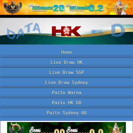
Home
Live Draw HK
Live Draw SGP
Live Draw Sydney
Paito Warna
Paito HK 6D
Paito Sydney 6D