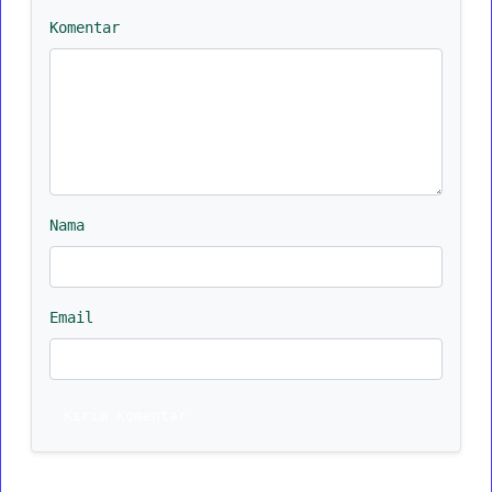
Komentar
Nama
Email
Kirim Komentar