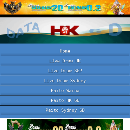
Home
Live Draw HK
Live Draw SGP
Live Draw Sydney
Paito Warna
Paito HK 6D
Paito Sydney 6D