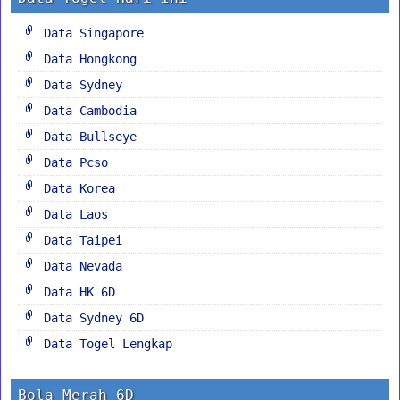
Data Singapore
Data Hongkong
Data Sydney
Data Cambodia
Data Bullseye
Data Pcso
Data Korea
Data Laos
Data Taipei
Data Nevada
Data HK 6D
Data Sydney 6D
Data Togel Lengkap
Bola Merah 6D