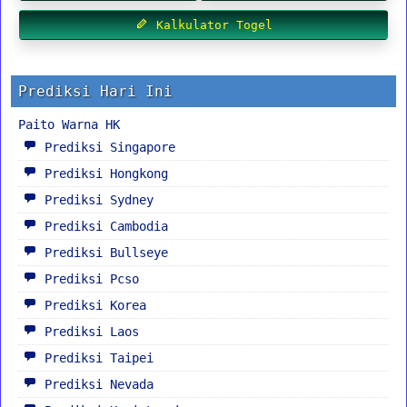
Kalkulator Togel
Prediksi Hari Ini
Paito Warna HK
Prediksi Singapore
Prediksi Hongkong
Prediksi Sydney
Prediksi Cambodia
Prediksi Bullseye
Prediksi Pcso
Prediksi Korea
Prediksi Laos
Prediksi Taipei
Prediksi Nevada