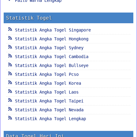
Paito Warna Lengkap
Statistik Togel
Statistik Angka Togel Singapore
Statistik Angka Togel Hongkong
Statistik Angka Togel Sydney
Statistik Angka Togel Cambodia
Statistik Angka Togel Bullseye
Statistik Angka Togel Pcso
Statistik Angka Togel Korea
Statistik Angka Togel Laos
Statistik Angka Togel Taipei
Statistik Angka Togel Nevada
Statistik Angka Togel Lengkap
Data Togel Hari Ini