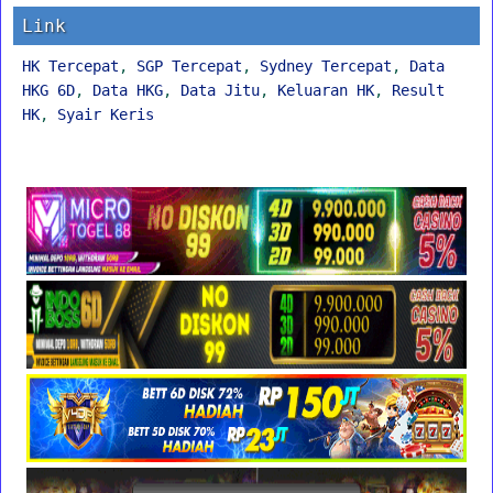
Link
HK Tercepat
,
SGP Tercepat
,
Sydney Tercepat
,
Data
HKG 6D
,
Data HKG
,
Data Jitu
,
Keluaran HK
,
Result
HK
,
Syair Keris