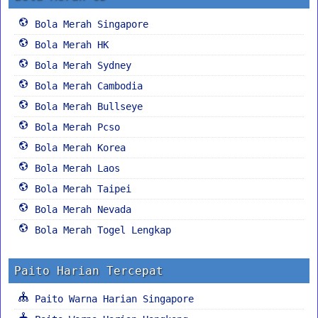
Bola Merah Singapore
Bola Merah HK
Bola Merah Sydney
Bola Merah Cambodia
Bola Merah Bullseye
Bola Merah Pcso
Bola Merah Korea
Bola Merah Laos
Bola Merah Taipei
Bola Merah Nevada
Bola Merah Togel Lengkap
Paito Harian Tercepat
Paito Warna Harian Singapore