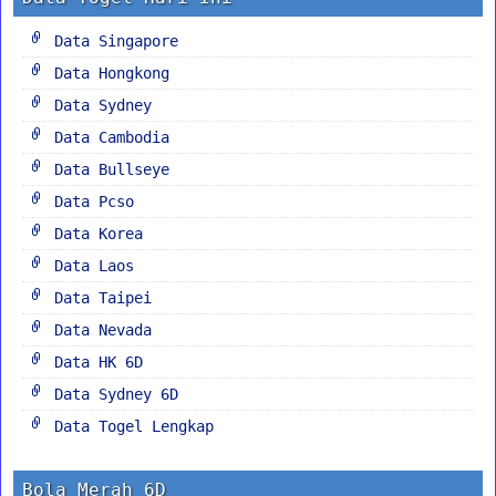
Data Singapore
Data Hongkong
Data Sydney
Data Cambodia
Data Bullseye
Data Pcso
Data Korea
Data Laos
Data Taipei
Data Nevada
Data HK 6D
Data Sydney 6D
Data Togel Lengkap
Bola Merah 6D