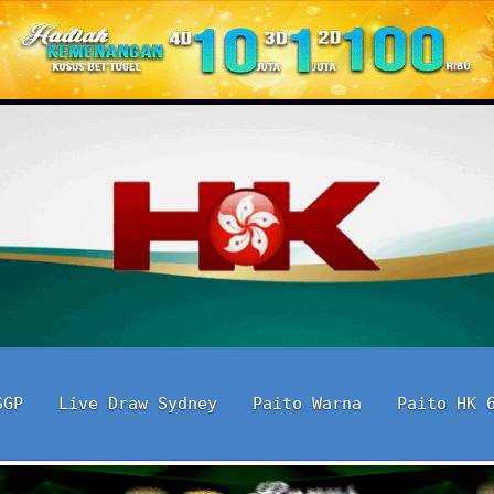
SGP
Live Draw Sydney
Paito Warna
Paito HK 