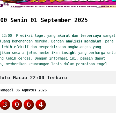
:00 Senin 01 September 2025
u 22:00 Prediksi togel yang
akurat dan terpercaya
sangat
eluang kemenangan mereka. Dengan
analisis mendalam
, para
 lebih efektif dan memperkirakan angka-angka yang
ajikan secara jelas memberikan
insight
yang berharga untu
ng lebih cerdas. Dengan informasi ini, pemain dapat
a, memberikan keuntungan lebih dalam permainan togel.
Toto Macau 22:00 Terbaru
Tanggal 06 Agustus 2026
3
0
6
4