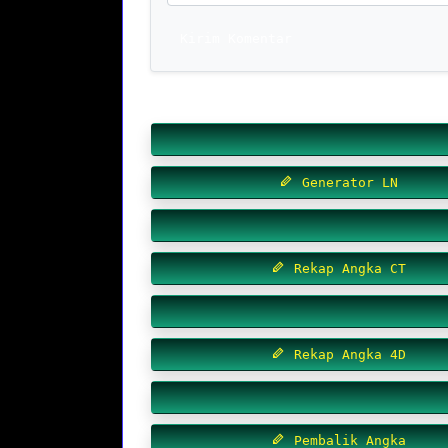
Kirim Komentar
Generator LN
Rekap Angka CT
Rekap Angka 4D
Pembalik Angka