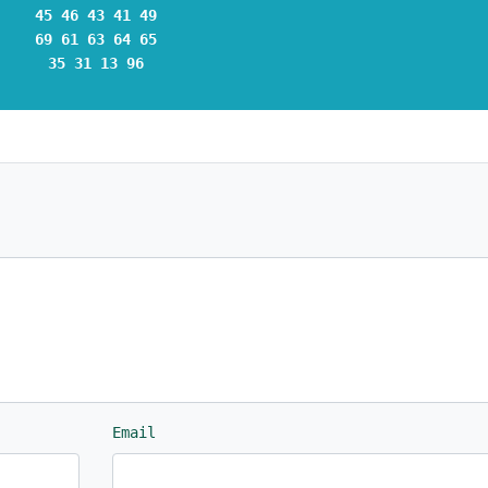
45 46 43 41 49
69 61 63 64 65
35 31 13 96
Email