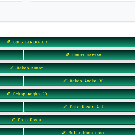
BBFS GENERATOR
Rumus Harian
Rekap Kumat
Rekap Angka 3D
Rekap Angka 2D
Pola Dasar All
Pola Dasar
Multi Kombinasi