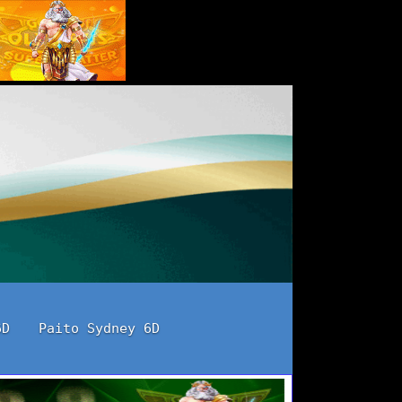
6D
Paito Sydney 6D