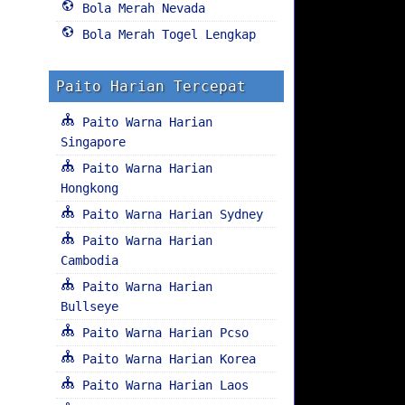
Bola Merah Nevada
Bola Merah Togel Lengkap
Paito Harian Tercepat
Paito Warna Harian
Singapore
Paito Warna Harian
Hongkong
Paito Warna Harian Sydney
Paito Warna Harian
Cambodia
Paito Warna Harian
Bullseye
Paito Warna Harian Pcso
Paito Warna Harian Korea
Paito Warna Harian Laos