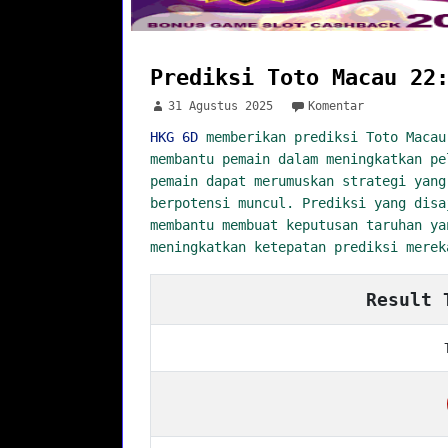
Prediksi Toto Macau 22
31 Agustus 2025
Komentar
HKG 6D
memberikan prediksi Toto Maca
membantu pemain dalam meningkatkan p
pemain dapat merumuskan strategi yang
berpotensi muncul. Prediksi yang dis
membantu membuat keputusan taruhan ya
meningkatkan ketepatan prediksi merek
Result 