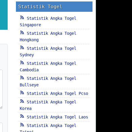
Statistik Togel
Statistik Angka Togel
Singapore
Statistik Angka Togel
Hongkong
Statistik Angka Togel
Sydney
Statistik Angka Togel
Cambodia
Statistik Angka Togel
Bullseye
Statistik Angka Togel Pcso
Statistik Angka Togel
Korea
Statistik Angka Togel Laos
Statistik Angka Togel