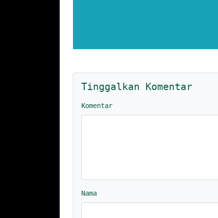
Tinggalkan Komentar
Komentar
Nama