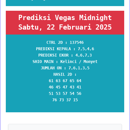
Prediksi Vegas Midnight
Sabtu, 22 Februari 2025
CTRL 2D :
137546
PREDIKSI KEPALA :
7,5,4,6
PREDIKSI EKOR :
4,6,7,3
SHIO MAIN :
Kelinci / Monyet
JUMLAH ON :
7,6,1,3,5
HASIL 2D :
61 63 67 65 64
46 45 47 43 41
51 53 57 54 56
76 73 37 15