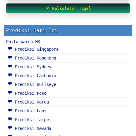
Kalkulator Togel
Prediksi Hari Ini
Paito Warna HK
Prediksi Singapore
Prediksi Hongkong
Prediksi Sydney
Prediksi Cambodia
Prediksi Bullseye
Prediksi Pcso
Prediksi Korea
Prediksi Laos
Prediksi Taipei
Prediksi Nevada