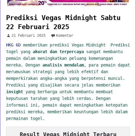
Prediksi Vegas Midnight Sabtu
22 Februari 2025
21 Februari 2025
Komentar
HKG 6D
memberikan prediksi Vegas Midnight Prediksi
togel yang
akurat dan terpercaya
sangat membantu
pemain dalam meningkatkan peluang kemenangan
mereka. Dengan
analisis mendalam
, para pemain dapat
merumuskan strategi yang lebih efektif dan
memperkirakan angka-angka yang berpotensi muncul.
Prediksi yang disajikan secara jelas memberikan
insight
yang berharga untuk membantu membuat
keputusan taruhan yang lebih cerdas. Dengan
informasi ini, pemain dapat meningkatkan ketepatan
prediksi mereka, memberikan keuntungan lebih dalam
permainan togel.
Result Vegas Midnight Terbaru