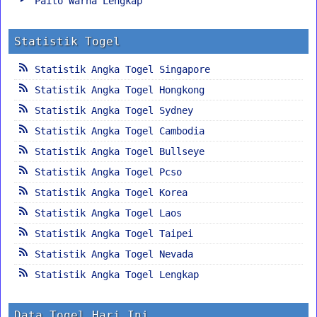
Paito Warna Lengkap
Statistik Togel
Statistik Angka Togel Singapore
Statistik Angka Togel Hongkong
Statistik Angka Togel Sydney
Statistik Angka Togel Cambodia
Statistik Angka Togel Bullseye
Statistik Angka Togel Pcso
Statistik Angka Togel Korea
Statistik Angka Togel Laos
Statistik Angka Togel Taipei
Statistik Angka Togel Nevada
Statistik Angka Togel Lengkap
Data Togel Hari Ini