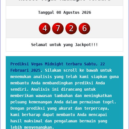
Tanggal 08 Agustus 2026
4
7
2
6
Selamat untuk yang Jackpot!!!
Prediksi Vegas Midnight terbaru Sabtu, 22
Februari 2025
,
Silakan scroll ke bawah untuk
menemukan analisis yang telah kami siapkan guna
membantu Anda membandingkan prediksi Anda
sendiri. Analisis ini dirancang untuk
memberikan wawasan tambahan dan meningkatkan
peluang kemenangan Anda dalam permainan togel.
Dengan prediksi yang akurat dan terpercaya,
kami berharap dapat membantu Anda mencapai
hasil maksimal dan pengalaman bermain yang
lebih menyenangkan.