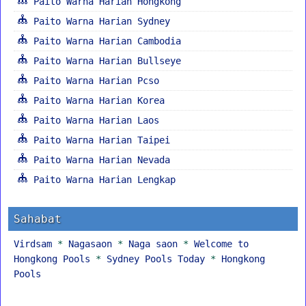
Paito Warna Harian Hongkong
Paito Warna Harian Sydney
Paito Warna Harian Cambodia
Paito Warna Harian Bullseye
Paito Warna Harian Pcso
Paito Warna Harian Korea
Paito Warna Harian Laos
Paito Warna Harian Taipei
Paito Warna Harian Nevada
Paito Warna Harian Lengkap
Sahabat
Virdsam
*
Nagasaon
*
Naga saon
*
Welcome to
Hongkong Pools
*
Sydney Pools Today
*
Hongkong
Pools