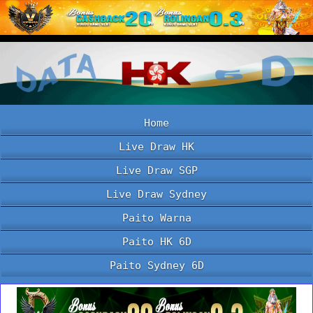
Home
Live Draw HK
Live Draw SGP
Live Draw Sydney
Paito Warna
Paito HK 6D
Paito Sydney 6D