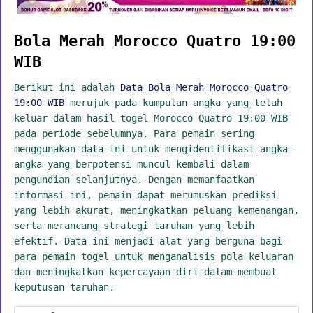
Bola Merah Morocco Quatro 19:00
WIB
Berikut ini adalah
Data Bola Merah Morocco Quatro
19:00 WIB
merujuk pada kumpulan angka yang telah
keluar dalam hasil togel Morocco Quatro 19:00 WIB
pada periode sebelumnya. Para pemain sering
menggunakan data ini untuk mengidentifikasi angka-
angka yang berpotensi muncul kembali dalam
pengundian selanjutnya. Dengan memanfaatkan
informasi ini, pemain dapat merumuskan prediksi
yang lebih akurat, meningkatkan peluang kemenangan,
serta merancang strategi taruhan yang lebih
efektif. Data ini menjadi alat yang berguna bagi
para pemain togel untuk menganalisis pola keluaran
dan meningkatkan kepercayaan diri dalam membuat
keputusan taruhan.