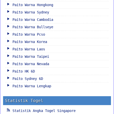
Paito Warna Hongkong
Paito Warna Sydney
Paito Warna Cambodia
Paito Warna Bullseye
Paito Warna Pcso
Paito Warna Korea
Paito Warna Laos
Paito Warna Taipei
Paito Warna Nevada
Paito HK 6D
Paito Sydney 6D
Paito Warna Lengkap
Statistik Togel
Statistik Angka Togel Singapore