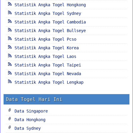
Statistik Angka Togel Hongkong
Statistik Angka Togel Sydney
Statistik Angka Togel Cambodia
Statistik Angka Togel Bullseye
Statistik Angka Togel Pcso
Statistik Angka Togel Korea
Statistik Angka Togel Laos
Statistik Angka Togel Taipei
Statistik Angka Togel Nevada
Statistik Angka Togel Lengkap
Data Togel Hari Ini
Data Singapore
Data Hongkong
Data Sydney