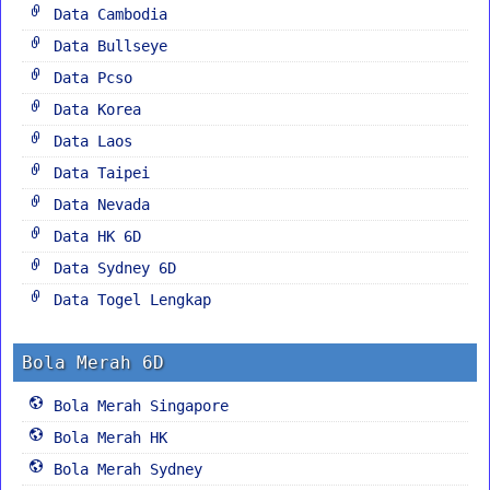
Data Cambodia
Data Bullseye
Data Pcso
Data Korea
Data Laos
Data Taipei
Data Nevada
Data HK 6D
Data Sydney 6D
Data Togel Lengkap
Bola Merah 6D
Bola Merah Singapore
Bola Merah HK
Bola Merah Sydney