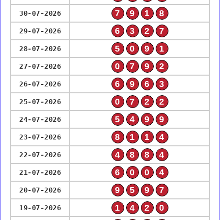
7
9
1
8
30-07-2026
6
3
2
7
29-07-2026
5
0
9
1
28-07-2026
0
7
9
2
27-07-2026
6
9
6
3
26-07-2026
0
7
2
2
25-07-2026
5
4
9
9
24-07-2026
8
1
1
4
23-07-2026
4
8
8
4
22-07-2026
6
0
0
4
21-07-2026
9
5
9
7
20-07-2026
1
4
2
0
19-07-2026