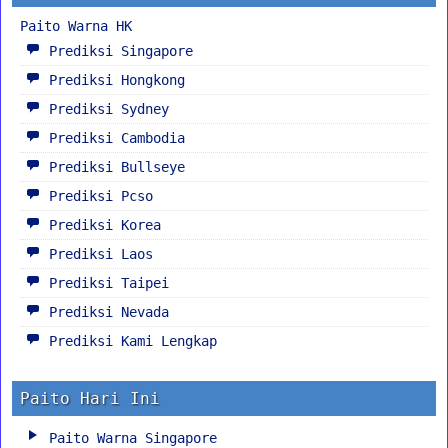
Paito Warna HK
Prediksi Singapore
Prediksi Hongkong
Prediksi Sydney
Prediksi Cambodia
Prediksi Bullseye
Prediksi Pcso
Prediksi Korea
Prediksi Laos
Prediksi Taipei
Prediksi Nevada
Prediksi Kami Lengkap
Paito Hari Ini
Paito Warna Singapore