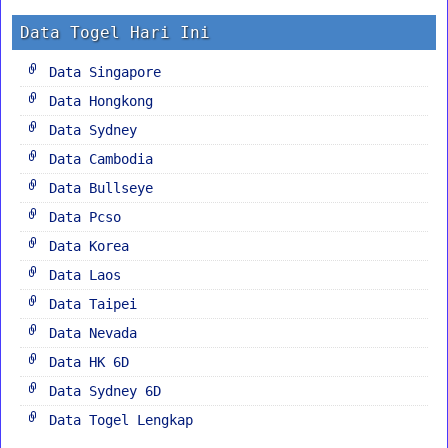
Data Togel Hari Ini
Data Singapore
Data Hongkong
Data Sydney
Data Cambodia
Data Bullseye
Data Pcso
Data Korea
Data Laos
Data Taipei
Data Nevada
Data HK 6D
Data Sydney 6D
Data Togel Lengkap