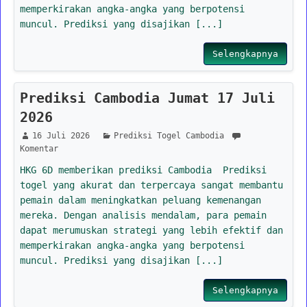
memperkirakan angka-angka yang berpotensi
muncul. Prediksi yang disajikan [...]
Selengkapnya
Prediksi Cambodia Jumat 17 Juli
2026
16 Juli 2026
Prediksi Togel Cambodia
Komentar
HKG 6D memberikan prediksi Cambodia Prediksi
togel yang akurat dan terpercaya sangat membantu
pemain dalam meningkatkan peluang kemenangan
mereka. Dengan analisis mendalam, para pemain
dapat merumuskan strategi yang lebih efektif dan
memperkirakan angka-angka yang berpotensi
muncul. Prediksi yang disajikan [...]
Selengkapnya