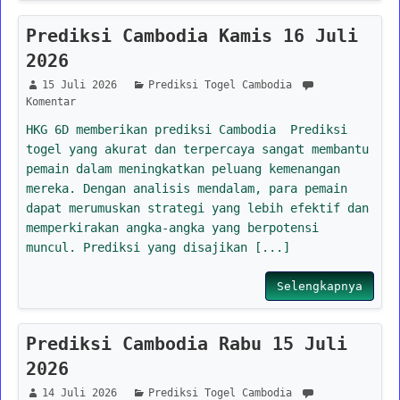
Prediksi Cambodia Kamis 16 Juli
2026
15 Juli 2026
Prediksi Togel Cambodia
Komentar
HKG 6D memberikan prediksi Cambodia Prediksi
togel yang akurat dan terpercaya sangat membantu
pemain dalam meningkatkan peluang kemenangan
mereka. Dengan analisis mendalam, para pemain
dapat merumuskan strategi yang lebih efektif dan
memperkirakan angka-angka yang berpotensi
muncul. Prediksi yang disajikan [...]
Selengkapnya
Prediksi Cambodia Rabu 15 Juli
2026
14 Juli 2026
Prediksi Togel Cambodia