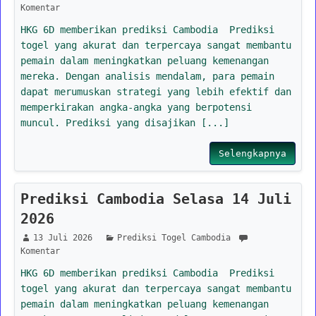
Komentar
HKG 6D memberikan prediksi Cambodia Prediksi
togel yang akurat dan terpercaya sangat membantu
pemain dalam meningkatkan peluang kemenangan
mereka. Dengan analisis mendalam, para pemain
dapat merumuskan strategi yang lebih efektif dan
memperkirakan angka-angka yang berpotensi
muncul. Prediksi yang disajikan [...]
Selengkapnya
Prediksi Cambodia Selasa 14 Juli
2026
13 Juli 2026
Prediksi Togel Cambodia
Komentar
HKG 6D memberikan prediksi Cambodia Prediksi
togel yang akurat dan terpercaya sangat membantu
pemain dalam meningkatkan peluang kemenangan