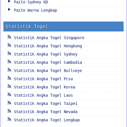
Paito Sydney 6D
Paito Warna Lengkap
Statistik Togel
Statistik Angka Togel Singapore
Statistik Angka Togel Hongkong
Statistik Angka Togel Sydney
Statistik Angka Togel Cambodia
Statistik Angka Togel Bullseye
Statistik Angka Togel Pcso
Statistik Angka Togel Korea
Statistik Angka Togel Laos
Statistik Angka Togel Taipei
Statistik Angka Togel Nevada
Statistik Angka Togel Lengkap