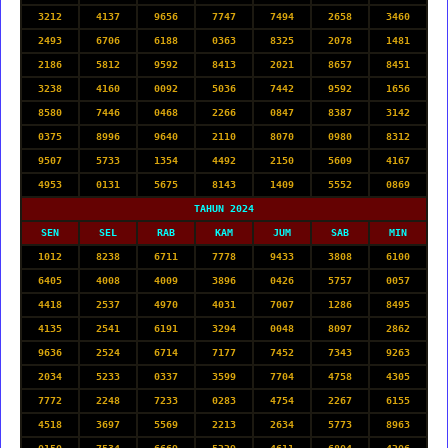
3212
4137
9656
7747
7494
2658
3460
2493
6706
6188
0363
8325
2078
1481
2186
5812
9592
8413
2021
8657
8451
3238
4160
0092
5036
7442
9592
1656
8580
7446
0468
2266
0847
8387
3142
0375
8996
9640
2110
8070
0980
8312
9507
5733
1354
4492
2150
5609
4167
4953
0131
5675
8143
1409
5552
0869
TAHUN 2024
SEN
SEL
RAB
KAM
JUM
SAB
MIN
1012
8238
6711
7778
9433
3808
6100
6405
4008
4009
3896
0426
5757
0057
4418
2537
4970
4031
7007
1286
8495
4135
2541
6191
3294
0048
8097
2862
9636
2524
6714
7177
7452
7343
9263
2034
5233
0337
3599
7704
4758
4305
7772
2248
7233
0283
4754
2267
6155
4518
3697
5569
2213
2634
5773
8963