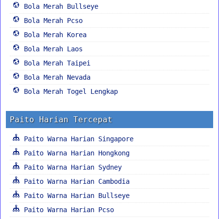
Bola Merah Bullseye
Bola Merah Pcso
Bola Merah Korea
Bola Merah Laos
Bola Merah Taipei
Bola Merah Nevada
Bola Merah Togel Lengkap
Paito Harian Tercepat
Paito Warna Harian Singapore
Paito Warna Harian Hongkong
Paito Warna Harian Sydney
Paito Warna Harian Cambodia
Paito Warna Harian Bullseye
Paito Warna Harian Pcso