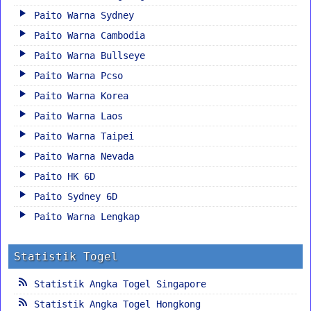
Paito Warna Sydney
Paito Warna Cambodia
Paito Warna Bullseye
Paito Warna Pcso
Paito Warna Korea
Paito Warna Laos
Paito Warna Taipei
Paito Warna Nevada
Paito HK 6D
Paito Sydney 6D
Paito Warna Lengkap
Statistik Togel
Statistik Angka Togel Singapore
Statistik Angka Togel Hongkong