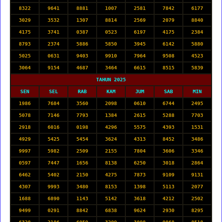
8322
9641
8881
1007
2581
7842
6177
3029
3532
1307
8814
2569
2079
8840
4175
3741
0387
0523
6197
4175
2384
8793
2374
5886
5850
3945
6142
5880
5025
0631
9403
9910
7964
9508
4523
3064
9154
4687
3464
6615
8515
5839
TAHUN 2025
SEN
SEL
RAB
KAM
JUM
SAB
MIN
1986
7684
3560
2098
0610
6744
2495
5078
7146
7793
1384
2615
5288
7703
2918
6016
0198
4296
5575
4393
1531
4929
5425
5454
3624
4313
8452
3486
9997
5982
2509
2155
7804
3606
3346
0597
7447
1656
8138
6250
3018
2864
6462
5402
2150
4275
7873
9109
9131
4307
9993
3480
8153
1398
5113
2077
1688
6890
1143
5142
3618
4212
2502
9499
0291
8842
6838
9624
2930
8295