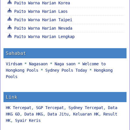
Paito Warna Harian Korea
Paito Warna Harian Laos
Paito Warna Harian Taipei
Paito Warna Harian Nevada
Paito Warna Harian Lengkap
Sahabat
Virdsam
*
Nagasaon
*
Naga saon
*
Welcome to
Hongkong Pools
*
Sydney Pools Today
*
Hongkong
Pools
Link
HK Tercepat
,
SGP Tercepat
,
Sydney Tercepat
,
Data
HKG 6D
,
Data HKG
,
Data Jitu
,
Keluaran HK
,
Result
HK
,
Syair Keris