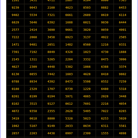
1161
3431
4711
2887
9104
0600
7563
9239
9043
2160
4623
8593
0882
6453
9402
5534
7321
6661
2689
8619
6114
6829
5646
6392
1688
6021
9030
6444
2577
2414
3690
9661
3820
9059
4991
7222
2068
3458
6923
3137
4922
2505
1471
9481
2051
1482
0560
1216
9331
7391
7192
8849
4328
1023
4730
1888
2145
1311
5265
2284
3332
0475
3996
4627
2309
4448
5302
1866
6388
3374
6130
0855
7442
1603
4628
8410
9802
0788
8934
4392
8473
5598
0552
7259
0180
2329
1707
8739
1229
6480
5318
8261
8199
0194
5971
4865
2028
3448
8102
3515
9127
0612
7691
2216
4054
4072
9358
2355
2628
5495
7022
8265
3419
0618
8800
5320
5023
6253
5920
1982
5107
9149
2033
8634
6311
5581
2857
2203
4438
0997
2399
1555
4898