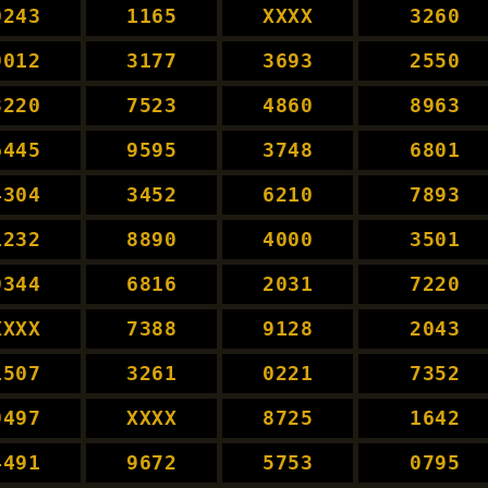
0243
1165
XXXX
3260
9012
3177
3693
2550
3220
7523
4860
8963
6445
9595
3748
6801
4304
3452
6210
7893
1232
8890
4000
3501
9344
6816
2031
7220
XXXX
7388
9128
2043
1507
3261
0221
7352
9497
XXXX
8725
1642
4491
9672
5753
0795