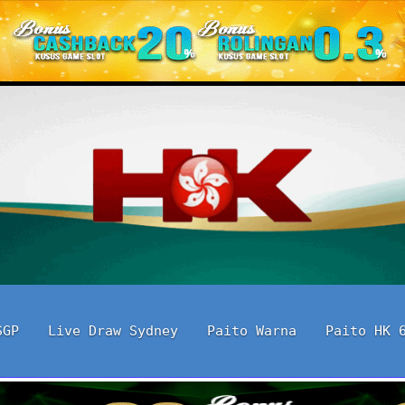
SGP
Live Draw Sydney
Paito Warna
Paito HK 