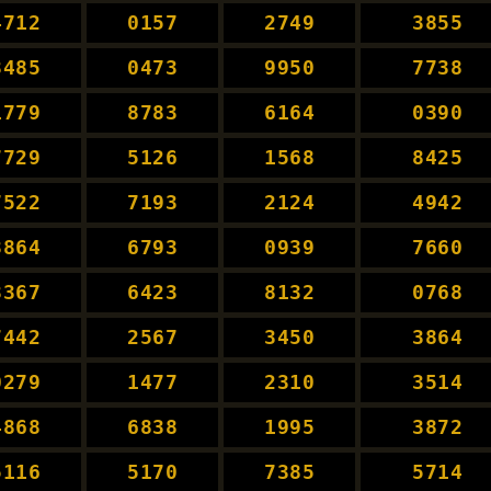
4712
0157
2749
3855
3485
0473
9950
7738
1779
8783
6164
0390
7729
5126
1568
8425
7522
7193
2124
4942
3864
6793
0939
7660
3367
6423
8132
0768
7442
2567
3450
3864
0279
1477
2310
3514
4868
6838
1995
3872
5116
5170
7385
5714