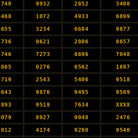
2740
9932
2852
3408
6468
1072
4933
6099
5655
3234
6684
9877
6736
0621
2806
8657
4746
7273
8696
7048
6865
0276
6562
1697
9719
2543
5406
9518
9643
9876
9495
9509
5893
9519
7634
XXXX
9079
8927
0048
2476
7012
4174
9290
9540