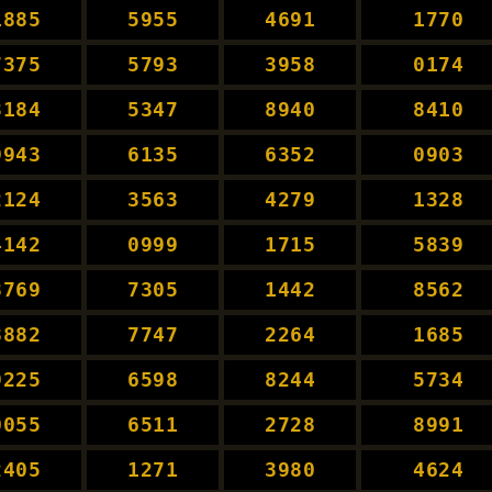
1885
5955
4691
1770
7375
5793
3958
0174
3184
5347
8940
8410
9943
6135
6352
0903
2124
3563
4279
1328
4142
0999
1715
5839
8769
7305
1442
8562
8882
7747
2264
1685
9225
6598
8244
5734
0055
6511
2728
8991
2405
1271
3980
4624