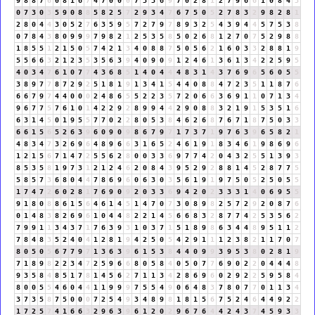
9
8
8
7
6
0
8
1
6
7
4
7
0
0
0
7
3
3
6
9
7
0
2
8
1
2
7
9
6
6
1
0
8
4
3
0
7
3
0
3
5
9
0
8
8
5
8
2
5
7
2
9
3
4
7
6
7
5
0
5
2
7
8
3
2
9
8
2
8
1
2
8
0
4
4
3
0
5
2
7
6
3
5
9
5
7
2
7
9
7
8
9
3
2
5
4
3
9
4
4
5
7
5
3
8
0
7
8
4
3
8
0
9
9
9
7
9
8
2
1
2
5
3
5
8
5
0
2
6
8
1
2
7
0
7
5
2
9
8
8
1
8
5
5
1
2
1
5
0
5
7
4
2
1
3
4
0
8
8
7
5
0
5
6
2
1
6
0
3
3
2
8
8
1
9
5
5
6
6
3
2
1
2
3
5
3
5
6
3
9
4
0
9
0
9
1
2
4
6
1
3
6
1
3
4
2
2
5
9
5
4
0
3
4
7
6
1
0
7
7
4
3
6
8
5
1
4
0
4
4
4
8
3
1
4
3
7
6
9
6
5
6
0
5
5
3
8
9
7
7
8
7
2
9
2
5
1
8
1
9
1
3
4
1
5
4
4
0
8
8
4
7
2
3
5
1
1
8
7
6
6
6
7
9
7
4
4
0
0
0
2
4
8
6
5
5
2
2
3
5
7
2
0
6
6
3
6
9
1
1
0
7
1
3
4
9
6
7
7
5
7
6
1
0
1
4
2
2
9
2
8
9
9
4
4
2
9
0
8
8
3
2
1
9
1
5
3
5
1
6
6
3
1
4
5
0
1
9
5
5
7
7
0
2
2
8
0
5
3
8
4
6
2
6
8
7
6
7
1
8
7
5
0
3
3
6
6
1
5
6
5
2
6
3
9
6
0
9
0
9
8
6
7
9
7
1
7
3
7
1
9
7
6
3
9
6
5
8
2
1
4
8
3
4
7
3
2
6
9
6
4
8
9
6
6
3
1
6
5
2
4
6
1
9
1
8
3
4
6
1
9
8
6
9
6
1
2
1
5
6
7
1
4
7
2
5
5
6
2
8
0
0
3
3
6
9
7
7
4
2
0
4
3
2
5
5
1
3
9
3
8
5
3
5
8
1
9
7
3
1
2
1
2
4
6
2
0
8
4
3
9
5
2
9
2
8
8
1
4
5
2
8
7
7
5
5
8
5
7
3
6
8
0
4
4
7
8
6
9
6
0
6
3
0
3
5
6
1
9
1
9
7
5
0
5
2
5
0
5
5
1
7
4
7
2
6
0
2
8
1
7
6
9
0
9
2
0
3
3
6
9
4
2
0
2
3
3
3
1
4
0
6
9
5
5
9
1
8
0
8
8
6
1
5
6
4
6
1
4
5
1
4
7
0
7
3
0
8
9
8
2
5
7
2
9
2
0
8
7
6
0
1
4
8
3
8
2
6
9
6
1
0
4
4
8
2
2
1
4
5
6
6
8
3
2
8
7
7
4
2
5
3
5
6
2
7
9
9
1
1
3
4
3
7
1
7
6
3
9
3
1
0
3
7
1
5
1
8
9
8
6
3
4
4
8
9
5
1
1
2
7
8
4
8
3
5
2
4
0
4
1
2
8
1
9
4
2
5
0
5
4
2
9
1
1
1
2
3
8
2
1
1
7
0
7
8
0
5
0
5
6
7
7
9
7
1
3
6
3
9
6
1
5
3
8
4
4
0
9
9
3
9
5
3
8
0
2
8
1
9
7
1
8
9
8
2
2
3
4
7
2
5
9
6
6
8
0
5
8
4
0
5
0
7
7
6
9
0
2
2
0
4
4
4
8
9
3
5
8
4
8
5
1
7
8
1
4
5
6
2
7
1
1
3
4
2
8
6
9
6
0
2
9
2
2
5
9
5
8
4
8
0
0
5
5
4
6
0
4
4
1
1
9
9
9
7
5
5
4
9
0
6
4
8
3
7
8
0
7
7
0
1
1
3
4
3
7
3
5
8
7
5
0
0
0
7
2
5
4
9
3
4
8
9
8
1
8
1
5
6
7
5
2
4
6
4
4
9
2
2
1
7
2
5
7
4
1
6
6
3
2
9
6
3
9
6
1
2
0
2
9
6
7
6
4
4
2
4
3
7
4
5
9
3
3