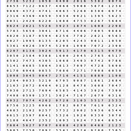
2
7
3
6
9
5
2
3
2
5
1
0
5
8
4
4
4
9
0
9
2
0
1
6
7
5
3
8
2
1
9
0
7
4
2
8
6
5
3
8
7
1
2
2
4
9
6
3
7
1
4
0
6
8
5
5
9
0
8
8
5
8
7
8
6
1
2
3
8
2
9
0
6
9
6
4
3
7
2
9
4
7
4
1
5
4
0
6
3
9
5
2
6
8
5
8
3
0
0
0
6
9
7
4
2
2
3
1
6
7
4
3
6
9
6
4
8
5
9
5
3
0
3
8
2
9
9
2
1
3
1
3
9
5
5
5
6
2
3
5
0
0
3
1
4
2
4
2
9
2
6
2
2
0
2
1
0
8
8
7
4
7
5
3
8
0
2
6
7
4
5
6
8
4
3
9
6
2
4
6
2
8
2
1
3
5
5
2
6
8
3
9
2
3
5
1
8
7
4
2
1
6
0
8
8
2
2
9
8
8
5
7
8
3
2
5
6
5
0
5
3
0
4
1
5
8
7
1
6
7
4
4
0
6
6
7
0
0
5
5
9
8
8
8
7
4
8
2
0
2
3
1
8
7
6
0
5
9
4
4
8
2
5
6
2
7
7
0
2
2
2
8
2
1
3
9
5
6
3
9
0
0
2
7
9
1
9
9
5
5
8
1
3
5
8
8
2
0
5
5
4
2
4
3
7
9
0
1
1
2
1
0
5
0
5
5
3
6
1
7
4
0
2
6
8
3
9
7
4
2
5
2
9
8
8
1
9
9
0
9
7
0
7
2
9
2
3
9
0
9
6
2
9
7
7
8
1
3
6
9
3
0
2
4
6
5
9
1
3
4
4
1
7
0
7
6
3
1
5
6
9
4
7
9
7
3
0
5
0
5
2
5
8
4
3
9
3
8
8
7
1
6
0
0
0
2
9
4
5
9
2
7
6
5
2
6
5
1
7
8
6
5
0
2
2
7
4
7
3
1
4
3
0
5
5
1
0
6
8
5
3
4
9
3
3
9
7
4
2
6
9
7
8
6
5
5
1
4
1
5
0
6
8
5
4
5
8
6
4
1
3
8
1
3
4
7
0
9
7
7
4
7
2
8
1
5
6
9
0
9
0
1
7
0
7
6
9
4
8
3
9
8
5
5
1
7
0
8
6
5
7
2
7
1
8
7
9
0
8
8
6
0
5
0
5
1
0
9
8
8
3
0
4
5
9
9
0
4
7
2
2
7
1
6
7
4
1
5
1
6
8
8
8
9
8
1
1
9
0
9
1
2
9
4
4
9
0
3
3
6
5
2
1
9
1
6
7
9
5
5
9
0
8
7
6
1
8
6
1
7
2
6
8
4
3
2
1
6
3
9
2
0
7
2
9
8
4
6
4
1
9
1
2
8
1
8
4
7
8
6
3
6
0
8
8
7
0
4
7
2
5
9
3
0
3
2
7
1
3
4
7
6
9
4
4
6
5
8
5
4
4
1
4
3
7
3
9
2
6
8
7
3
9
0
9
7
4
9
8
8
0
5
9
9
9
1
3
7
1
8
3
0
2
4
6
7
1
6
7
4
2
6
7
9
7
0
3
1
6
7
4
9
3
2
5
7
0
7
4
2
4
2
6
2
8
9
7
2
8
1
3
1
0
3
3
5
5
1
7
8
2
5
3
3
6
8
7
5
6
2
3
2
2
5
7
6
9
6
8
5
1
7
8
2
1
9
8
7
0
7
7
6
1
9
1
0
3
2
4
6
4
6
8
3
2
2
1
9
2
2
9
2
5
7
3
3
7
3
2
5
2
9
0
2
2
5
9
3
6
9
6
5
4
4
8
0
6
1
5
6
2
5
9
7
7
8
0
4
1
5
5
3
2
6
8
1
9
2
0
2
9
3
3
0
3
3
0
7
0
7
5
1
8
8
7
4
6
4
7
2
2
3
5
2
7
1
0
9
3
3
1
9
2
4
6
7
3
0
4
4
8
6
5
4
9
7
6
8
4
3
5
6
2
7
9
9
7
0
7
7
6
0
0
8
8
4
2
9
9
9
0
4
6
8
5
2
1
2
3
5
5
6
8
3
2
7
2
5
0
5
7
8
9
2
2
3
5
4
1
5
0
3
2
4
6
9
2
0
0
0
7
3
0
5
5