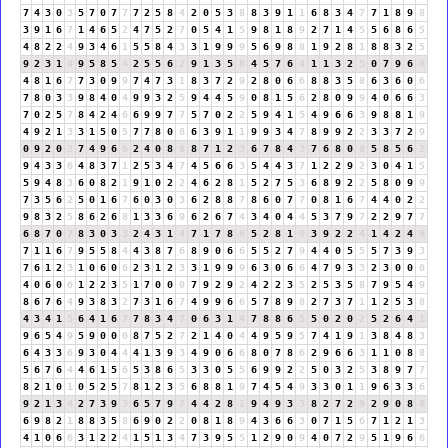
7
4
3
0
3
5
7
0
7
7
7
2
5
8
4
2
0
5
3
8
8
3
9
1
1
6
8
3
4
7
7
1
8
9
8
3
9
1
6
7
1
4
6
5
2
4
7
5
2
7
0
5
4
1
5
9
8
1
8
9
2
7
1
4
5
5
6
8
6
5
4
8
2
2
4
9
3
4
6
1
5
5
8
4
3
3
1
9
9
9
5
6
9
8
8
1
9
2
8
1
8
8
3
2
5
9
2
3
1
4
9
5
8
5
4
2
5
5
6
2
9
1
3
5
8
4
5
7
6
4
1
1
3
2
5
0
7
9
6
6
4
8
1
6
7
7
3
0
9
9
7
4
7
3
1
8
3
7
2
9
2
8
0
6
6
8
8
3
5
8
6
3
6
0
6
7
8
0
3
3
9
8
4
0
4
9
9
3
2
5
9
4
4
5
9
0
8
1
5
6
2
8
0
9
9
4
0
6
6
3
7
0
2
5
7
8
4
2
4
6
6
9
9
7
7
5
7
0
2
2
5
9
4
1
5
4
9
6
6
3
9
8
8
1
9
4
9
2
1
3
3
1
5
0
5
7
7
8
0
8
6
3
9
1
1
9
9
3
4
7
8
9
9
2
2
3
3
7
2
9
0
9
2
0
2
7
4
9
6
6
2
4
0
8
8
8
7
1
2
3
6
7
8
4
3
7
6
8
0
8
5
8
5
6
2
9
4
3
3
6
4
8
3
7
1
2
5
3
4
7
4
5
6
6
3
5
4
4
3
7
1
2
2
9
2
3
0
4
1
5
5
9
4
8
3
6
0
8
2
1
9
1
0
2
2
4
6
2
8
1
5
2
7
5
3
6
8
9
2
2
5
8
0
9
9
7
3
5
6
2
5
0
1
6
7
6
0
3
0
3
6
2
8
8
7
8
6
0
7
7
0
8
1
6
7
4
4
0
2
2
9
8
3
2
5
8
6
2
6
8
1
3
3
6
9
6
2
6
7
4
3
4
0
4
4
5
3
7
9
7
2
2
9
7
7
6
8
7
0
7
8
3
0
3
3
2
4
3
1
4
7
1
7
8
6
5
2
8
1
9
3
9
2
2
4
1
4
2
4
6
7
1
1
6
7
9
5
5
8
4
4
3
8
7
6
8
9
0
6
6
5
5
2
7
9
4
4
0
5
5
5
7
3
9
3
7
6
1
2
3
1
0
6
0
6
2
3
1
2
3
3
1
9
9
9
6
3
0
6
6
4
7
9
3
3
2
3
0
0
0
4
0
6
0
6
1
2
2
3
5
1
7
0
0
0
7
9
2
9
2
4
2
2
3
5
2
5
3
5
8
7
9
5
4
9
8
6
7
6
4
9
3
8
3
2
7
3
1
6
7
4
9
9
6
6
5
7
8
9
8
2
7
3
7
1
1
2
5
3
8
4
3
4
1
5
6
4
1
6
7
7
8
3
4
7
0
6
3
1
4
7
8
8
6
5
5
0
2
0
2
5
2
6
4
1
9
6
5
4
9
5
9
0
0
0
8
7
5
2
7
2
1
4
0
4
4
9
5
9
5
7
4
1
9
1
3
8
4
8
3
6
4
3
3
6
9
3
0
4
4
4
1
3
9
3
4
9
0
6
6
8
0
7
8
6
2
9
6
6
3
1
1
0
8
8
5
6
7
6
4
4
6
1
5
6
5
3
8
6
5
3
3
0
5
5
6
9
9
2
2
5
0
3
2
5
3
8
9
7
7
8
2
1
0
1
0
5
2
5
7
8
1
2
3
5
6
8
8
1
9
7
4
5
4
9
3
3
0
1
1
9
6
3
3
6
9
2
1
3
4
2
7
3
9
3
6
5
7
9
7
4
4
2
8
1
9
4
9
3
3
8
2
7
2
9
2
9
0
8
8
6
9
8
2
1
8
8
3
5
8
6
9
0
2
2
0
8
1
8
9
4
3
6
6
3
0
7
1
5
6
7
1
2
1
3
4
1
0
6
6
3
1
2
2
4
1
5
1
3
4
7
3
9
5
5
1
2
9
0
9
4
0
7
2
9
5
1
9
6
6