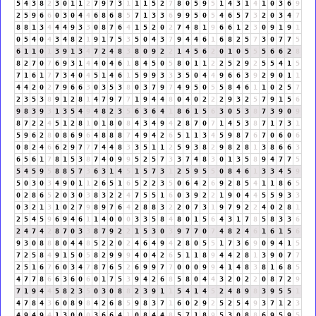
5
4
3
8
2
3
0
1
1
2
7
9
7
3
1
1
1
5
2
7
8
0
5
9
5
1
4
3
1
4
1
0
3
6
9
2
5
9
6
6
0
3
0
4
4
6
8
6
8
5
7
1
3
3
6
9
9
5
0
5
4
6
5
7
3
2
0
3
4
7
8
8
1
3
4
4
4
9
3
3
0
8
7
6
4
1
5
2
0
2
7
4
8
1
9
6
6
1
2
3
0
9
1
9
1
0
5
4
0
4
3
4
8
2
1
9
1
7
5
3
5
0
4
3
7
9
4
4
6
1
6
8
2
5
7
3
0
7
7
5
6
1
1
0
1
3
9
1
3
4
7
2
4
8
3
8
0
9
2
2
1
4
5
6
2
0
1
0
5
5
5
6
6
2
8
8
2
7
0
7
6
9
3
1
4
4
0
4
6
1
8
4
5
0
5
8
0
1
1
2
2
5
2
9
2
5
5
4
1
5
7
1
6
1
7
7
3
4
0
4
5
1
4
6
1
5
9
9
3
3
3
5
0
4
4
9
6
6
3
9
2
9
0
1
1
4
4
2
0
2
7
9
6
6
3
0
3
5
3
8
0
3
7
9
7
4
9
5
0
5
5
8
4
6
1
1
0
2
5
7
2
3
5
3
8
9
1
2
8
1
4
7
9
7
7
1
9
4
4
8
0
4
0
2
2
2
9
3
2
5
7
9
1
5
6
9
8
3
9
3
1
3
5
4
9
4
8
2
3
5
6
3
6
4
1
8
6
1
5
6
3
0
5
3
8
7
3
9
0
9
8
7
2
2
4
5
1
2
8
1
0
1
8
0
8
4
3
4
9
4
2
8
7
0
7
1
4
5
3
8
7
1
7
3
1
5
9
6
2
8
0
8
6
9
6
4
8
8
8
7
4
9
4
2
6
5
1
1
3
4
5
9
8
7
6
7
0
6
0
6
0
8
2
4
6
6
2
9
7
7
7
4
4
8
3
3
5
1
1
2
5
9
3
8
2
9
8
2
8
1
3
8
6
6
3
6
5
6
1
7
8
1
5
3
8
7
4
0
9
9
5
2
5
7
3
3
7
4
8
3
0
1
3
5
8
9
4
7
7
5
5
4
5
9
5
8
8
5
7
3
6
3
1
4
5
1
5
7
3
1
2
5
9
5
5
0
8
4
6
1
3
3
4
5
9
5
0
3
0
3
4
9
0
1
1
2
6
5
1
6
5
2
2
3
5
0
6
4
2
6
9
2
8
5
4
1
1
8
6
5
0
2
8
6
5
2
0
3
0
3
8
3
2
2
4
7
5
5
1
6
0
3
9
2
2
1
9
0
4
4
5
5
9
3
3
0
3
2
1
3
1
0
2
7
9
8
9
7
6
4
2
8
8
3
2
2
0
7
3
1
9
7
9
2
2
4
0
2
8
1
2
5
4
5
9
6
9
4
6
1
1
4
0
0
0
3
3
5
8
4
8
0
1
5
6
4
3
1
7
8
5
8
3
3
6
2
4
7
4
2
8
7
0
3
3
8
7
9
2
2
1
5
3
0
3
9
7
7
0
7
4
8
2
4
6
1
6
1
5
6
9
3
0
8
8
8
0
4
4
8
5
2
2
0
2
4
6
4
9
4
2
8
0
5
5
1
7
3
6
9
0
9
4
1
5
7
2
5
8
4
9
1
5
0
5
8
2
9
9
9
4
0
4
2
6
5
1
1
8
9
4
4
2
8
1
3
9
0
7
7
2
5
1
6
7
6
0
3
4
7
8
7
6
5
2
6
9
9
7
7
0
0
0
9
9
4
1
4
8
3
8
1
6
8
5
4
7
7
8
6
6
3
6
0
6
0
1
7
5
3
9
4
2
6
8
5
8
0
4
4
3
2
0
2
2
0
8
7
2
9
7
1
9
4
4
5
8
2
3
5
0
3
0
8
8
2
3
9
1
1
5
4
1
4
5
2
4
8
9
8
3
9
5
5
1
4
7
8
4
3
6
0
8
9
8
4
2
6
8
5
9
8
3
7
1
6
0
2
9
2
5
2
5
4
9
3
7
1
2
3
4
9
4
9
4
1
3
0
0
0
3
6
6
4
1
0
8
4
4
8
5
7
1
8
9
5
3
0
8
8
6
9
5
9
5