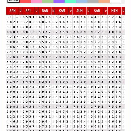
SEN
SEL
RAB
KAM
JUM
SAB
MIN
D
D
D
D
D
D
D
5
1
1
6
7
8
5
9
1
1
4
9
1
8
9
5
8
2
3
5
8
0
2
8
1
4
4
1
2
3
8
2
6
6
3
0
8
2
1
3
3
2
0
6
6
9
0
6
0
6
2
9
6
7
4
3
9
2
1
3
9
8
0
8
8
2
7
1
6
7
3
1
0
7
7
9
0
4
6
1
9
1
1
5
6
4
7
6
5
2
7
3
1
1
2
4
2
8
7
6
9
7
2
4
6
6
4
0
3
3
8
8
1
6
7
5
3
7
7
5
2
7
5
9
5
7
4
8
9
8
9
6
2
6
8
1
0
2
4
6
5
2
3
2
5
7
2
1
8
9
0
9
9
2
2
2
4
1
5
6
2
6
2
7
9
9
6
3
2
5
8
4
7
2
9
3
0
0
8
8
9
0
2
3
5
3
5
0
2
2
2
9
8
0
8
8
4
0
4
4
4
5
7
0
7
8
4
9
1
1
9
8
6
2
8
5
8
1
6
7
6
5
6
1
7
3
1
6
8
5
4
4
8
7
6
1
6
4
6
1
7
4
0
6
6
2
4
7
3
1
0
3
3
4
7
3
8
5
4
9
8
6
3
9
3
4
4
9
2
2
2
2
0
5
5
9
2
7
6
4
9
7
6
5
2
4
0
3
0
3
5
4
4
9
4
2
0
8
3
2
3
7
2
2
4
7
6
8
6
5
9
6
5
3
8
3
5
2
8
1
7
6
5
2
7
8
4
5
6
2
5
2
2
8
1
4
4
8
9
8
3
0
9
6
6
5
2
5
0
5
0
3
7
7
5
9
0
8
6
5
0
1
9
6
6
7
0
0
1
1
1
0
4
8
3
5
4
1
6
7
4
4
3
0
3
6
0
3
2
5
8
1
7
1
8
4
9
1
5
6
3
1
8
5
4
5
8
5
1
6
9
6
5
9
5
2
2
3
8
2
9
0
1
2
3
9
2
4
8
3
8
8
3
6
9
2
0
9
5
5
8
0
2
1
3
5
5
2
8
1
9
2
1
6
7
6
1
4
7
2
5
4
4
6
1
6
2
0
6
6
5
4
0
0
0
6
7
8
0
8
8
8
4
3
7
5
6
6
4
1
3
3
0
3
3
8
5
7
2
9
6
8
7
4
2
6
7
0
1
1
7
0
2
1
3
0
1
2
6
8
8
0
2
3
5
1
0
6
1
7
8
5
2
2
4
3
9
8
8
7
6
5
1
1
2
8
7
0
4
4
2
8
1
9
1
9
9
4
4
8
7
7
9
1
1
9
3
9
2
2
1
9
3
0
3
4
6
1
5
6
1
7
0
0
0
0
2
1
7
8
6
3
4
4
8
3
3
4
8
3
7
3
6
6
3
7
4
1
5
6
1
3
8
5
4
2
5
2
5
7
1
9
4
4
8
0
9
2
2
4
3
9
8
3
2
1
4
3
8
2
4
7
0
8
8
7
7
4
2
6
7
8
8
3
2
2
7
9
2
2
7
5
0
0
0
5
9
0
4
4
3
0
7
2
9
2
6
8
5
4
1
0
7
6
4
0
1
2
0
2
0
1
2
0
2
2
7
2
2
4
1
2
2
8
1
5
3
3
1
4
4
9
2
1
3
4
2
9
8
8
9
1
8
7
6
3
9
8
1
9
8
1
6
8
5
4
4
6
5
2
3
9
0
0
0
5
9
6
4
1
9
0
8
2
1
6
0
9
4
4
8
1
1
3
4
0
6
9
9
9
7
0
0
2
2
6
5
0
7
7
9
7
3
9
3
0
0
4
3
7
3
9
3
5
8
6
6
8
8
7
4
8
2
7
9