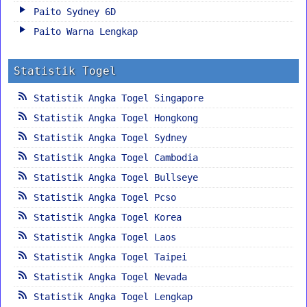
Paito Sydney 6D
Paito Warna Lengkap
Statistik Togel
Statistik Angka Togel Singapore
Statistik Angka Togel Hongkong
Statistik Angka Togel Sydney
Statistik Angka Togel Cambodia
Statistik Angka Togel Bullseye
Statistik Angka Togel Pcso
Statistik Angka Togel Korea
Statistik Angka Togel Laos
Statistik Angka Togel Taipei
Statistik Angka Togel Nevada
Statistik Angka Togel Lengkap