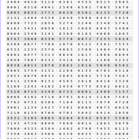
2
4
9
4
4
4
9
1
0
1
5
1
1
8
9
8
3
8
1
9
4
3
5
5
1
9
5
1
3
4
2
9
6
5
2
9
6
9
1
1
6
5
1
0
1
4
9
4
1
5
2
5
0
8
8
6
5
9
2
2
7
0
0
5
5
3
6
7
0
7
5
0
9
5
5
0
8
3
5
8
2
7
7
3
1
6
6
3
0
3
8
3
0
1
1
6
2
3
5
8
7
7
2
0
2
2
1
3
1
4
1
4
8
4
3
4
3
3
8
2
2
8
4
0
4
3
9
8
0
8
8
4
4
7
2
5
0
3
4
7
0
8
9
9
9
7
7
2
5
7
2
8
5
6
2
5
2
7
4
2
3
2
4
0
4
5
3
4
9
4
5
7
4
1
5
6
1
6
2
8
5
4
3
1
4
9
8
5
0
5
1
6
1
3
4
5
0
6
9
6
6
9
4
3
7
5
4
0
0
0
8
6
6
4
1
2
5
4
8
3
3
1
4
1
5
8
3
8
0
8
9
1
8
3
2
4
6
6
8
5
1
8
0
3
3
9
7
4
7
2
3
0
8
6
5
0
5
3
0
3
5
7
7
0
7
0
0
7
2
9
7
2
5
3
8
5
8
2
4
6
6
5
8
9
8
6
0
7
7
5
7
7
8
0
8
1
9
7
0
7
6
5
2
2
4
5
5
9
1
1
7
5
5
3
8
6
5
3
2
5
1
2
3
5
8
2
5
7
0
7
4
0
9
3
3
2
5
6
9
6
1
4
6
4
1
7
0
9
1
1
6
6
9
2
2
6
4
7
7
5
5
3
1
3
4
0
8
4
0
4
1
6
1
7
8
1
8
0
8
8
0
8
9
4
4
2
6
4
8
3
7
0
8
7
6
8
3
3
2
5
3
4
1
6
7
8
5
0
1
1
1
2
6
8
5
5
2
3
2
5
0
9
3
8
2
6
0
1
2
3
2
9
7
0
7
2
9
6
2
8
1
0
1
6
7
5
0
4
8
3
6
5
0
2
2
9
8
0
5
5
5
7
5
4
9
3
1
3
1
4
2
2
8
0
8
9
1
3
5
8
6
7
8
3
2
9
5
1
8
9
2
9
5
3
8
0
6
7
6
4
9
6
3
3
6
3
8
0
5
5
8
0
9
2
2
5
7
3
6
9
7
4
8
7
6
2
4
1
1
2
2
5
9
0
9
9
1
3
2
5
4
5
8
5
4
2
6
1
0
1
8
4
1
8
9
3
3
2
9
2
5
1
6
9
6
1
2
4
1
5
4
1
8
2
1
2
4
5
0
5
0
7
7
5
3
6
5
6
2
8
6
0
2
2
4
7
5
2
9
2
0
7
1
5
6
4
3
4
0
4
6
7
3
5
8
9
6
9
1
1
2
4
9
8
8
7
1
5
7
3
6
8
6
6
3
4
1
9
2
2
4
7
1
8
9
8
7
9
3
3
6
4
1
4
5
3
1
6
9
6
7
5
8
3
2
5
7
6
2
8
9
7
3
2
5
6
3
9
6
6
7
1
6
4
1
8
1
1
5
6
7
6
7
9
7
4
7
2
9
2
3
0
0
1
1
1
1
3
4
7
2
4
2
7
9
7
3
0
1
1
6
0
8
6
5
4
0
7
5
3
6
9
2
6
8
7
2
1
0
1
0
1
3
5
8
9
7
6
0
6
4
7
0
1
1
5
0
4
2
6
8
4
1
4
5
1
0
5
6
2
3
5
3
1
4
5
1
9
5
5
0
8
8
5
4
8
2
8
4
3
9
5
4
2
6
6
5
6
7
4
5
3
0
8
8
3
1
4
3
7
4
7
3
6
9
0
8
4
0
4
7
6
8
0
8
8
0
1
4
5
1
8
6
5
2
5
8
7
9
7
7
0
9
8
8
4
5
3
3
6
6
3
9
4
4
1
4
9
2
2
6
7
9
8
8
7
4
5
5
1
6
1
1
5
6
7
3
5
8
4
3
8
6
3
9
5
4
0
6
6
6
3
3
9
3
9
0
3
5
8
5
3
2
4
6
4
6
9
6
6