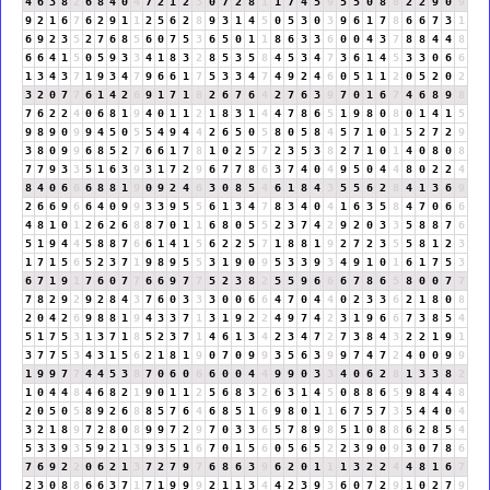
4
6
3
8
2
6
8
4
0
4
7
2
1
2
3
0
7
2
8
1
1
7
4
5
9
5
5
0
8
8
2
2
9
0
9
9
2
1
6
7
6
2
9
1
1
2
5
6
2
8
9
3
1
4
5
0
5
3
0
3
9
6
1
7
8
6
6
7
3
1
6
9
2
3
5
2
7
6
8
5
6
0
7
5
3
6
5
0
1
1
8
6
3
3
6
0
0
4
3
7
8
8
4
4
8
6
6
4
1
5
0
5
9
3
3
4
1
8
3
2
8
5
3
5
8
4
5
3
4
7
3
6
1
4
5
3
3
0
6
6
1
3
4
3
7
1
9
3
4
7
9
6
6
1
7
5
3
3
4
7
4
9
2
4
6
0
5
1
1
2
0
5
2
0
2
3
2
0
7
7
6
1
4
2
6
9
1
7
1
8
2
6
7
6
4
2
7
6
3
9
7
0
1
6
7
4
6
8
9
8
7
6
2
2
4
0
6
8
1
9
4
0
1
1
2
1
8
3
1
4
4
7
8
6
5
1
9
8
0
8
0
1
4
1
5
9
8
9
0
9
9
4
5
0
5
5
4
9
4
4
2
6
5
0
5
8
0
5
8
4
5
7
1
0
1
5
2
7
2
9
3
8
0
9
9
6
8
5
2
7
6
6
1
7
8
1
0
2
5
7
2
3
5
3
8
2
7
1
0
1
4
0
8
0
8
7
7
9
3
3
5
1
6
3
9
3
1
7
2
9
6
7
7
8
6
3
7
4
0
4
9
5
0
4
4
8
0
2
2
4
8
4
0
6
6
6
8
8
1
9
0
9
2
4
6
3
0
8
5
4
6
1
8
4
3
5
5
6
2
8
4
1
3
6
9
2
6
6
9
6
6
4
0
9
9
3
3
9
5
5
6
1
3
4
7
8
3
4
0
4
1
6
3
5
8
4
7
0
6
6
4
8
1
0
1
2
6
2
6
8
8
7
0
1
1
6
8
0
5
5
2
3
7
4
2
9
2
0
3
3
5
8
8
7
6
5
1
9
4
4
5
8
8
7
6
6
1
4
1
5
6
2
2
5
7
1
8
8
1
9
2
7
2
3
5
5
8
1
2
3
1
7
1
5
6
5
2
3
7
1
9
8
9
5
5
3
1
9
0
9
5
3
3
9
3
4
9
1
0
1
6
1
7
5
3
6
7
1
9
1
7
6
0
7
7
6
6
9
7
7
5
2
3
8
2
5
5
9
6
6
6
7
8
6
5
8
0
0
7
7
7
8
2
9
2
9
2
8
4
3
7
6
0
3
3
3
0
0
6
6
4
7
0
4
4
0
2
3
3
6
2
1
8
0
8
2
0
4
2
6
9
8
8
1
9
4
3
3
7
1
3
1
9
2
2
4
9
7
4
2
3
1
9
6
6
7
3
8
5
4
5
1
7
5
3
1
3
7
1
8
5
2
3
7
1
4
6
1
3
4
2
3
4
7
2
7
3
8
4
3
2
2
1
9
1
3
7
7
5
3
4
3
1
5
6
2
1
8
1
9
0
7
0
9
9
3
5
6
3
9
9
7
4
7
2
4
0
0
9
9
1
9
9
7
7
4
4
5
3
8
7
0
6
0
6
6
0
0
4
4
9
9
0
3
3
4
0
6
2
8
1
3
3
8
2
1
0
4
4
8
4
6
8
2
1
9
0
1
1
2
5
6
8
3
2
6
3
1
4
5
0
8
8
6
5
9
8
4
4
8
2
0
5
0
5
8
9
2
6
8
8
5
7
6
4
6
8
5
1
6
9
8
0
1
1
6
7
5
7
3
5
4
4
0
4
3
2
1
8
9
7
2
8
0
8
9
9
7
2
9
7
0
3
3
6
5
7
8
9
8
5
1
0
8
8
6
2
8
5
4
5
3
3
9
3
5
9
2
1
3
9
3
5
1
6
7
0
1
5
6
0
5
6
5
2
2
3
9
0
9
3
0
7
8
6
7
6
9
2
2
0
6
2
1
3
7
2
7
9
7
6
8
6
3
9
6
2
0
1
1
1
3
2
2
4
4
8
1
6
7
2
3
0
8
8
6
6
3
7
1
7
1
9
9
9
2
1
1
3
4
4
2
3
9
3
6
0
7
2
9
1
0
2
7
9