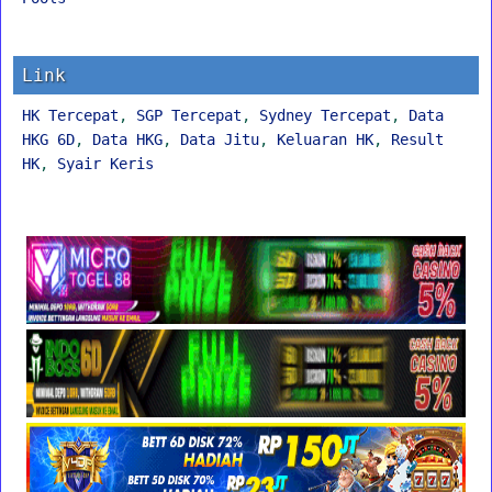
Link
HK Tercepat
,
SGP Tercepat
,
Sydney Tercepat
,
Data
HKG 6D
,
Data HKG
,
Data Jitu
,
Keluaran HK
,
Result
HK
,
Syair Keris