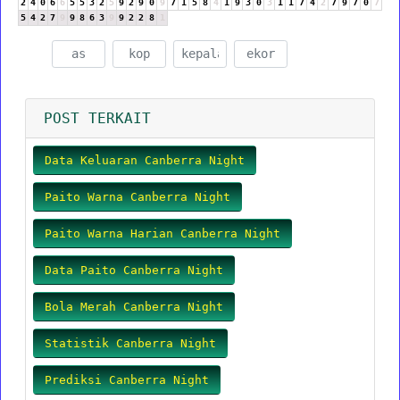
2
4
0
6
6
5
5
3
2
5
9
2
9
0
9
7
1
5
8
4
1
9
3
0
3
1
1
7
4
2
7
9
7
0
7
5
4
2
7
9
9
8
6
3
9
9
2
2
8
1
Clear
POST TERKAIT
Data Keluaran Canberra Night
Paito Warna Canberra Night
Paito Warna Harian Canberra Night
Data Paito Canberra Night
Bola Merah Canberra Night
Statistik Canberra Night
Prediksi Canberra Night