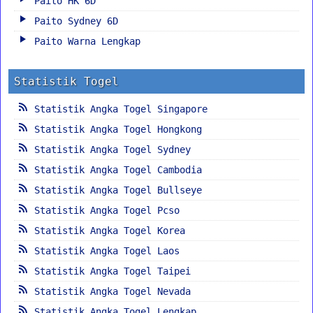
Paito HK 6D
Paito Sydney 6D
Paito Warna Lengkap
Statistik Togel
Statistik Angka Togel Singapore
Statistik Angka Togel Hongkong
Statistik Angka Togel Sydney
Statistik Angka Togel Cambodia
Statistik Angka Togel Bullseye
Statistik Angka Togel Pcso
Statistik Angka Togel Korea
Statistik Angka Togel Laos
Statistik Angka Togel Taipei
Statistik Angka Togel Nevada
Statistik Angka Togel Lengkap