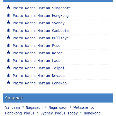
Paito Warna Harian Singapore
Paito Warna Harian Hongkong
Paito Warna Harian Sydney
Paito Warna Harian Cambodia
Paito Warna Harian Bullseye
Paito Warna Harian Pcso
Paito Warna Harian Korea
Paito Warna Harian Laos
Paito Warna Harian Taipei
Paito Warna Harian Nevada
Paito Warna Harian Lengkap
Sahabat
Virdsam
*
Nagasaon
*
Naga saon
*
Welcome to
Hongkong Pools
*
Sydney Pools Today
*
Hongkong