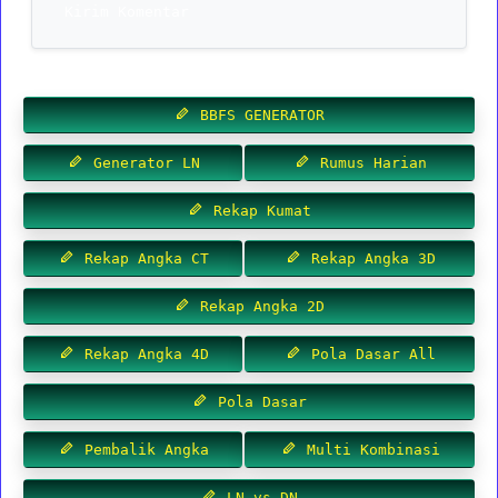
Kirim Komentar
BBFS GENERATOR
Generator LN
Rumus Harian
Rekap Kumat
Rekap Angka CT
Rekap Angka 3D
Rekap Angka 2D
Rekap Angka 4D
Pola Dasar All
Pola Dasar
Pembalik Angka
Multi Kombinasi
LN vs DN