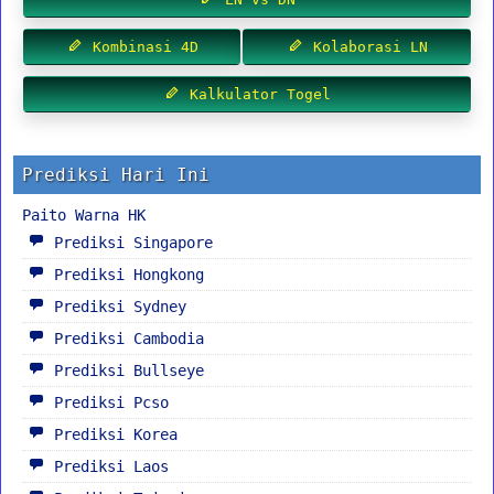
Kombinasi 4D
Kolaborasi LN
Kalkulator Togel
Prediksi Hari Ini
Paito Warna HK
Prediksi Singapore
Prediksi Hongkong
Prediksi Sydney
Prediksi Cambodia
Prediksi Bullseye
Prediksi Pcso
Prediksi Korea
Prediksi Laos