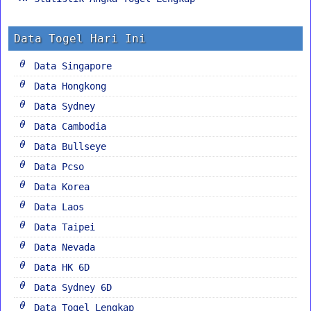
Data Togel Hari Ini
Data Singapore
Data Hongkong
Data Sydney
Data Cambodia
Data Bullseye
Data Pcso
Data Korea
Data Laos
Data Taipei
Data Nevada
Data HK 6D
Data Sydney 6D
Data Togel Lengkap