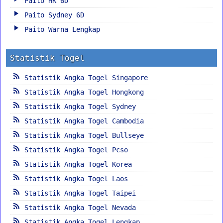
Paito HK 6D
Paito Sydney 6D
Paito Warna Lengkap
Statistik Togel
Statistik Angka Togel Singapore
Statistik Angka Togel Hongkong
Statistik Angka Togel Sydney
Statistik Angka Togel Cambodia
Statistik Angka Togel Bullseye
Statistik Angka Togel Pcso
Statistik Angka Togel Korea
Statistik Angka Togel Laos
Statistik Angka Togel Taipei
Statistik Angka Togel Nevada
Statistik Angka Togel Lengkap