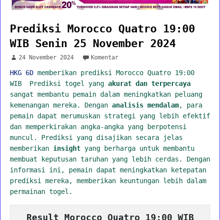
Prediksi Morocco Quatro 19:00
WIB Senin 25 November 2024
24 November 2024
Komentar
HKG 6D
memberikan prediksi Morocco Quatro 19:00
WIB Prediksi togel yang
akurat dan terpercaya
sangat membantu pemain dalam meningkatkan peluang
kemenangan mereka. Dengan
analisis mendalam
, para
pemain dapat merumuskan strategi yang lebih efektif
dan memperkirakan angka-angka yang berpotensi
muncul. Prediksi yang disajikan secara jelas
memberikan
insight
yang berharga untuk membantu
membuat keputusan taruhan yang lebih cerdas. Dengan
informasi ini, pemain dapat meningkatkan ketepatan
prediksi mereka, memberikan keuntungan lebih dalam
permainan togel.
Result Morocco Quatro 19:00 WIB