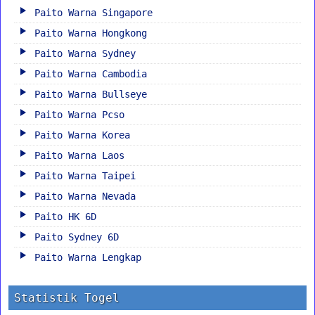
Paito Warna Singapore
Paito Warna Hongkong
Paito Warna Sydney
Paito Warna Cambodia
Paito Warna Bullseye
Paito Warna Pcso
Paito Warna Korea
Paito Warna Laos
Paito Warna Taipei
Paito Warna Nevada
Paito HK 6D
Paito Sydney 6D
Paito Warna Lengkap
Statistik Togel