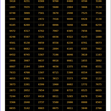
3418
4231
0369
9760
0460
4744
3106
1005
7835
4202
5680
2804
3666
3134
6740
3099
7581
3670
2040
7525
7516
9405
4089
2472
7416
9849
0428
2138
9185
6269
1210
0096
5648
6286
6259
9472
4317
6782
7967
0305
7856
9881
8248
5507
3325
6936
9322
4143
1889
4501
9130
0059
8558
8239
8701
0873
0931
0682
8992
2894
6105
0385
7092
8452
0745
5367
7196
8646
3619
1163
2998
3987
9637
0916
0981
1055
3892
8987
2164
1084
4036
1575
8706
6551
7933
4700
1507
6715
5309
0554
8651
4055
8391
1574
3613
5573
4709
1122
3073
2201
6399
1960
8602
1772
7675
2873
2052
7054
2200
8733
8525
6855
7244
4357
0410
8811
5265
8470
5346
3366
2848
2737
5580
2606
0980
8503
6655
3142
0983
0075
4011
3840
2766