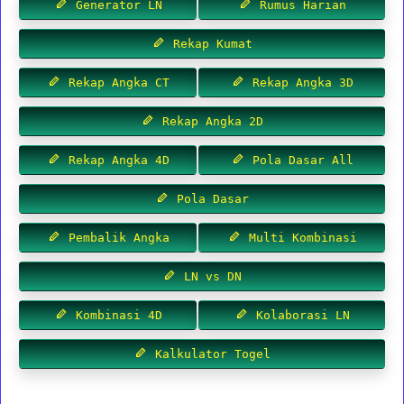
Generator LN
Rumus Harian
Rekap Kumat
Rekap Angka CT
Rekap Angka 3D
Rekap Angka 2D
Rekap Angka 4D
Pola Dasar All
Pola Dasar
Pembalik Angka
Multi Kombinasi
LN vs DN
Kombinasi 4D
Kolaborasi LN
Kalkulator Togel