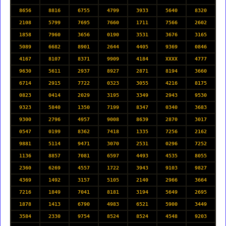
8656
8816
6755
4799
3933
5640
8320
2108
5799
7695
7660
1711
7566
2602
1858
7960
3656
0190
3531
3676
3165
5089
6682
8901
2644
4405
9369
0846
4167
8107
8371
9909
4184
XXXX
4777
9630
5611
2937
8927
2871
8194
3660
6714
2915
7722
0323
3055
4216
8175
0823
0414
2029
3195
3349
2943
9530
9323
5840
1350
7199
8347
0340
3683
9300
2796
4957
9008
8639
2870
3017
0547
0199
8362
7418
1335
7256
2162
9881
5114
9471
3070
2531
0296
7252
1136
8857
7081
6597
4493
4535
8055
2360
6269
4557
1722
3943
9103
9827
4369
1492
3157
5105
2140
2966
3664
7216
1849
7041
8181
3194
5649
2695
1878
1413
6790
4983
6521
5900
3449
3584
2330
9754
8524
8524
4548
9203