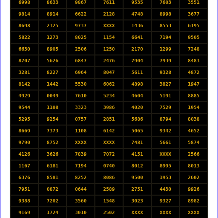
6998
8633
9867
7611
9535
7603
3551
9814
8914
6622
2128
4748
8998
3677
8698
2325
9737
XXXX
1436
8553
6195
5822
1273
8025
1154
6641
7194
9505
6630
8905
2506
1250
2170
1299
7248
8707
5626
6847
2476
7904
7939
8483
3281
8227
6964
8047
5611
9328
4872
8142
1442
5530
6062
4898
3827
1947
4929
0049
7610
5234
4604
5191
8885
9544
1108
3323
3986
4020
7529
1954
5295
9254
0757
2851
5686
8794
8038
8669
7373
1108
6142
5065
9342
4652
9790
8752
XXXX
XXXX
7481
5661
5874
4126
3626
7839
7072
4151
XXXX
2566
1167
6181
7194
0740
8012
8995
8013
6376
8581
8252
8086
9500
1953
2602
7951
0872
0644
2589
2751
4430
9926
9388
7202
3560
1548
3023
9327
8982
9169
1724
3010
2502
XXXX
XXXX
XXXX