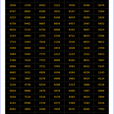
2858
2358
8583
5122
7650
9198
8470
0797
6085
6590
3932
8147
7947
5384
5253
6300
4188
6168
6034
XXXX
1018
6730
9461
9087
6034
6457
2447
6052
6919
5714
8750
6698
6343
4047
8324
3143
6494
1743
2536
9711
0035
5709
7733
2363
7618
1120
3510
6933
9622
3449
6989
6601
2854
1020
1926
2704
4484
5565
7775
2215
2233
2322
6913
5388
7419
7355
8099
0102
9651
7007
4848
4431
3731
3705
3501
8422
5145
6605
1431
XXXX
4240
4284
0259
1143
3365
3087
9270
4800
2002
0924
6114
3216
4738
9254
6298
2323
1086
9156
0929
9008
2670
5679
6486
1407
6086
1010
7124
5518
4170
4283
4614
7804
4143
0596
1739
4275
3399
7203
6316
0492
1005
2268
7050
9535
XXXX
7783