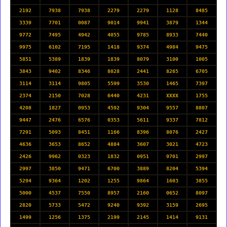
2192
7938
7938
2279
2279
1128
8485
3339
7701
0087
9014
9941
3879
1344
9772
7495
4942
4055
9785
8933
7440
9975
6102
7195
1418
9374
4984
9475
5851
5389
1839
1839
8079
3100
1005
3843
9402
8346
8028
2441
8265
6705
3114
3114
9805
5599
3530
1465
7397
2374
2150
7028
6440
4231
XXXX
1755
4208
1827
0953
4592
9304
9557
8807
9447
2476
6576
0353
5611
9337
7812
7291
5093
8451
1166
8396
8076
2427
4636
3653
8652
4884
3607
3021
4723
2426
9962
0323
1832
0951
9701
2997
2997
3850
9471
6700
3889
8204
5394
5294
9364
1202
1255
9864
1603
3855
5000
4537
7550
8957
2160
0652
8097
2820
5733
5472
9240
9392
3159
2695
1499
1256
1375
2199
2145
1414
9131