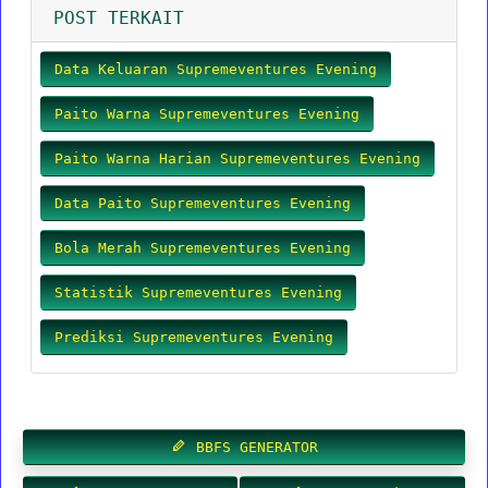
POST TERKAIT
Data Keluaran Supremeventures Evening
Paito Warna Supremeventures Evening
Paito Warna Harian Supremeventures Evening
Data Paito Supremeventures Evening
Bola Merah Supremeventures Evening
Statistik Supremeventures Evening
Prediksi Supremeventures Evening
BBFS GENERATOR