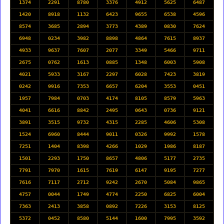
1374
2291
8780
3376
4912
5625
6487
1420
8918
1132
6423
9655
6538
4596
8574
3685
2894
3773
4389
0830
7624
6948
0234
3982
8898
4864
7615
8937
4933
9637
7607
2077
3349
5466
9711
2675
0762
1613
0885
1348
6003
5908
4021
5933
3167
2297
6028
7423
3819
0242
9916
7353
6657
6204
3553
0451
1957
7984
0703
4174
8105
8579
5963
4041
6616
8842
2495
0643
0736
9121
3891
3515
9732
4315
2285
4606
5308
1524
6960
8444
9011
0326
9992
1578
7251
1404
8398
4266
1029
1986
8187
1501
2293
1750
8657
4806
5177
2735
7791
7970
1615
7619
6147
9195
7277
7616
7117
2712
9242
2670
5084
9865
4757
0044
1749
4774
2250
6825
6004
7363
2413
3858
0892
7226
3153
8125
5372
0452
8580
5144
1600
7995
3592