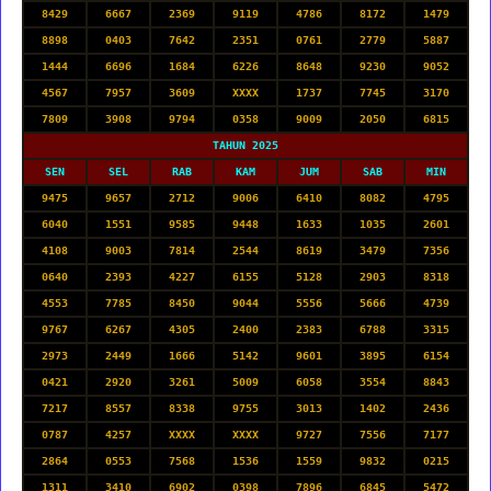
8429
6667
2369
9119
4786
8172
1479
8898
0403
7642
2351
0761
2779
5887
1444
6696
1684
6226
8648
9230
9052
4567
7957
3609
XXXX
1737
7745
3170
7809
3908
9794
0358
9009
2050
6815
TAHUN 2025
SEN
SEL
RAB
KAM
JUM
SAB
MIN
9475
9657
2712
9006
6410
8082
4795
6040
1551
9585
9448
1633
1035
2601
4108
9003
7814
2544
8619
3479
7356
0640
2393
4227
6155
5128
2903
8318
4553
7785
8450
9044
5556
5666
4739
9767
6267
4305
2400
2383
6788
3315
2973
2449
1666
5142
9601
3895
6154
0421
2920
3261
5009
6058
3554
8843
7217
8557
8338
9755
3013
1402
2436
0787
4257
XXXX
XXXX
9727
7556
7177
2864
0553
7568
1536
1559
9832
0215
1311
3410
6902
0398
7896
6845
5472