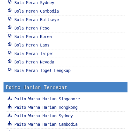
Bola Merah Sydney
Bola Merah Cambodia
Bola Merah Bullseye
Bola Merah Pcso
Bola Merah Korea
Bola Merah Laos
Bola Merah Taipei
Bola Merah Nevada
Bola Merah Togel Lengkap
Paito Harian Tercepat
Paito Warna Harian Singapore
Paito Warna Harian Hongkong
Paito Warna Harian Sydney
Paito Warna Harian Cambodia