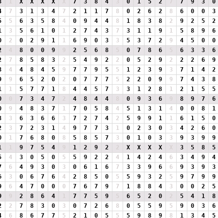
3
1
X
X
X
X
X
7
3
8
4
3
0
1
5
2
7
7
9
3
0
4
7
3
1
3
4
7
2
1
1
7
8
0
2
6
2
8
6
0
0
3
5
5
6
3
5
8
4
0
9
4
4
8
1
8
3
8
2
9
2
5
2
1
3
5
6
1
0
1
2
7
4
3
7
3
1
1
9
1
5
8
9
6
0
2
0
2
9
1
1
6
9
0
3
3
5
3
7
2
9
4
5
0
0
2
4
8
0
0
9
9
2
5
6
8
5
0
7
8
6
5
6
3
3
6
2
7
8
5
8
3
2
5
4
9
2
2
0
5
2
9
2
2
2
6
9
3
4
4
8
4
5
9
7
7
9
5
5
1
2
3
9
3
7
1
4
2
9
9
6
5
2
0
2
0
7
7
7
5
2
2
0
9
9
7
4
3
8
1
1
5
7
7
1
8
4
4
5
7
3
3
1
2
8
1
2
1
5
5
0
0
7
3
4
7
2
4
8
4
4
8
0
9
3
6
9
8
9
7
6
0
9
4
8
3
7
1
7
0
5
8
4
5
1
3
1
4
0
0
8
1
3
3
6
3
6
6
3
7
2
7
4
2
5
9
9
1
1
6
1
5
0
2
3
7
2
3
1
4
9
7
7
3
1
0
2
3
0
3
4
2
6
0
0
1
7
6
8
0
8
5
8
5
7
3
0
1
0
3
3
9
3
9
9
1
1
9
7
5
4
9
1
2
9
2
2
X
X
X
X
X
3
5
8
5
5
4
3
0
5
0
5
5
9
2
2
4
1
4
2
4
6
3
4
9
4
7
6
4
9
3
0
3
0
6
1
6
7
3
3
9
6
6
9
3
9
3
6
3
0
6
7
6
4
2
8
5
0
5
5
9
3
2
5
9
7
9
9
9
6
4
7
0
0
0
7
6
7
9
7
1
8
8
4
3
0
0
2
5
9
9
2
8
6
4
1
7
7
5
9
5
6
5
2
0
2
5
4
1
8
2
2
7
8
3
0
3
0
7
2
6
8
0
5
5
9
5
9
0
3
6
4
6
8
6
7
7
5
2
1
0
5
5
5
9
8
9
8
1
3
4
5