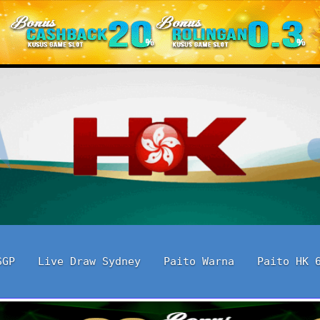
SGP
Live Draw Sydney
Paito Warna
Paito HK 