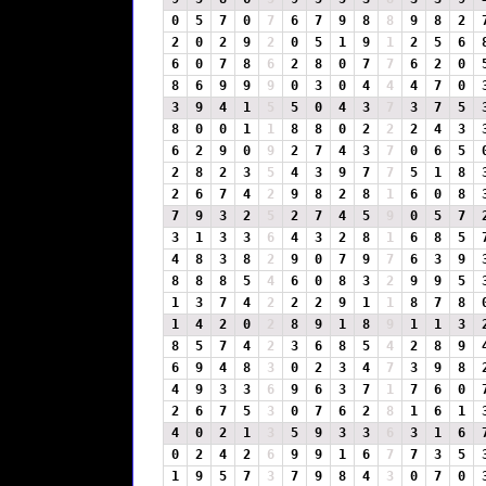
0
5
7
0
7
6
7
9
8
8
9
8
2
2
0
2
9
2
0
5
1
9
1
2
5
6
6
0
7
8
6
2
8
0
7
7
6
2
0
8
6
9
9
9
0
3
0
4
4
4
7
0
3
9
4
1
5
5
0
4
3
7
3
7
5
8
0
0
1
1
8
8
0
2
2
2
4
3
6
2
9
0
9
2
7
4
3
7
0
6
5
2
8
2
3
5
4
3
9
7
7
5
1
8
2
6
7
4
2
9
8
2
8
1
6
0
8
7
9
3
2
5
2
7
4
5
9
0
5
7
3
1
3
3
6
4
3
2
8
1
6
8
5
4
8
3
8
2
9
0
7
9
7
6
3
9
8
8
8
5
4
6
0
8
3
2
9
9
5
1
3
7
4
2
2
2
9
1
1
8
7
8
1
4
2
0
2
8
9
1
8
9
1
1
3
8
5
7
4
2
3
6
8
5
4
2
8
9
6
9
4
8
3
0
2
3
4
7
3
9
8
4
9
3
3
6
9
6
3
7
1
7
6
0
2
6
7
5
3
0
7
6
2
8
1
6
1
4
0
2
1
3
5
9
3
3
6
3
1
6
0
2
4
2
6
9
9
1
6
7
7
3
5
1
9
5
7
3
7
9
8
4
3
0
7
0