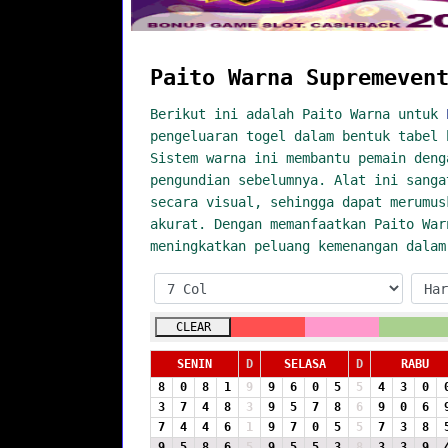
Paito Warna Supremeven
Berikut ini adalah Paito Warna untuk
pengeluaran togel dalam bentuk tabel 
Sistem warna ini membantu pemain deng
pengundian sebelumnya. Alat ini sanga
secara visual, sehingga dapat merumus
akurat. Dengan memanfaatkan Paito War
meningkatkan peluang kemenangan dalam
CLEAR
SENIN
D
SELASA
D
RABU
8
0
8
1
9
9
6
0
5
5
4
3
0
3
7
4
8
3
9
5
7
8
6
9
0
6
7
4
4
6
1
9
7
0
5
5
7
3
8
9
5
8
6
5
9
5
5
3
8
3
3
9