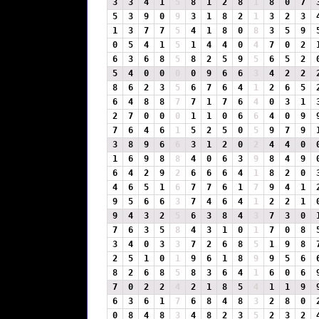
3
3
4
1
5
8
1
2
8
1
8
0
7
5
3
9
0
9
3
1
8
2
1
3
2
3
1
3
7
7
5
4
1
8
0
8
3
5
9
0
5
4
1
5
1
4
4
0
4
7
0
2
6
3
6
8
5
8
2
5
9
5
6
5
2
5
4
0
0
0
0
9
6
6
3
4
2
2
8
6
2
3
5
6
7
6
4
1
2
6
5
6
4
8
8
7
7
1
7
6
4
0
3
1
2
7
0
0
0
1
1
0
6
6
4
0
9
7
6
4
6
1
5
2
5
0
5
9
7
9
3
8
9
6
6
3
1
2
0
2
4
4
0
1
6
9
8
8
4
0
6
3
9
8
4
9
6
4
2
9
2
6
6
6
4
1
8
2
0
4
6
5
1
6
7
7
6
1
7
9
4
1
9
5
6
6
3
7
4
6
4
1
2
2
1
9
4
3
2
5
6
3
8
4
3
7
3
0
7
6
3
5
8
4
3
1
0
1
7
0
8
3
4
0
3
3
7
2
6
8
5
1
9
8
2
5
1
0
1
9
6
1
8
9
9
5
6
8
2
6
8
5
8
3
6
4
1
6
0
6
7
0
2
2
4
2
1
8
5
4
1
1
9
6
3
6
1
7
6
8
4
8
3
2
8
0
0
8
4
8
3
4
8
2
3
5
2
3
2