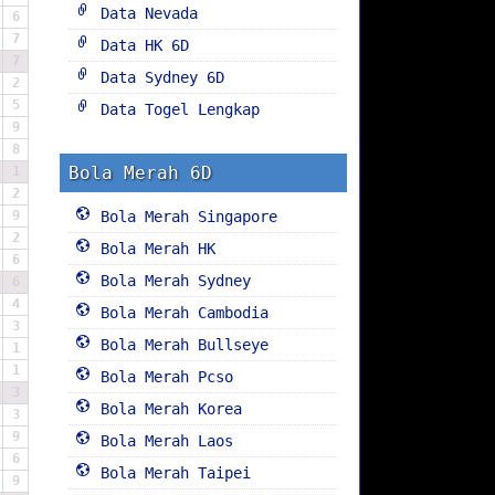
Data Nevada
6
7
Data HK 6D
7
Data Sydney 6D
2
5
Data Togel Lengkap
9
8
Bola Merah 6D
1
2
9
Bola Merah Singapore
2
Bola Merah HK
6
Bola Merah Sydney
6
4
Bola Merah Cambodia
3
Bola Merah Bullseye
1
1
Bola Merah Pcso
3
Bola Merah Korea
3
9
Bola Merah Laos
6
Bola Merah Taipei
9