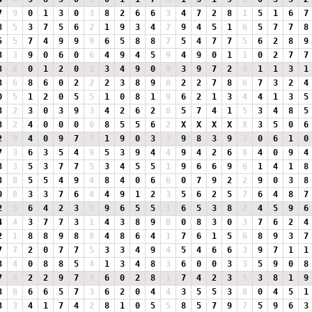
7
9
0
1
3
0
3
8
2
6
6
3
4
7
2
8
1
5
1
6
7
8
5
3
7
5
6
2
1
9
3
4
7
9
4
5
1
6
5
7
7
8
5
5
7
4
9
9
9
6
5
8
8
7
5
4
7
7
5
6
2
8
9
3
3
9
0
6
0
6
4
9
4
5
9
4
9
0
1
1
0
2
7
7
3
8
0
1
2
0
2
3
4
9
0
9
3
9
7
2
9
1
1
3
1
3
6
8
6
0
2
2
2
3
8
9
8
2
2
7
8
6
7
3
2
4
0
5
1
2
0
5
5
1
0
8
1
9
6
2
1
3
4
4
1
3
5
3
2
3
0
3
9
3
4
2
6
2
8
5
7
4
1
5
3
4
8
5
3
2
4
0
0
0
0
8
5
5
6
2
X
X
X
X
X
3
5
0
6
2
9
4
0
9
7
7
1
9
0
3
3
9
8
3
9
3
0
6
1
0
7
3
6
3
5
4
9
5
3
9
4
4
9
4
2
6
8
4
0
9
4
3
3
5
3
7
7
5
3
4
5
5
1
9
6
6
9
6
1
4
1
8
3
8
5
5
4
9
4
8
4
0
6
6
0
7
9
2
2
9
0
3
8
0
8
3
3
7
6
4
4
9
1
2
3
5
6
2
5
7
6
4
8
7
2
5
6
4
2
3
5
9
6
5
5
1
6
5
3
8
2
4
5
9
6
4
4
3
7
7
3
1
4
3
8
9
8
0
8
3
0
3
7
6
2
4
2
1
8
8
9
8
8
4
8
6
4
1
7
6
1
5
6
8
9
3
7
7
7
2
0
7
7
5
3
3
4
9
4
5
4
6
6
3
9
7
1
1
3
4
0
8
8
5
4
1
3
4
8
3
6
0
0
3
3
5
9
0
8
7
4
2
2
9
7
7
6
0
2
8
1
7
4
2
3
5
3
8
1
9
3
8
6
6
5
7
3
6
2
0
4
4
3
5
5
3
8
0
4
5
1
3
3
4
1
7
4
2
8
1
0
5
5
8
5
7
9
7
5
9
6
3