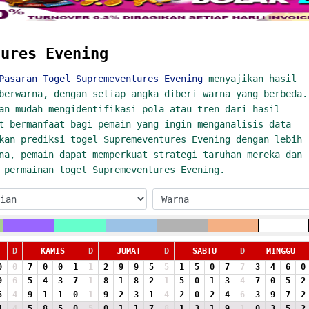
tures Evening
Pasaran Togel Supremeventures Evening
menyajikan hasil
berwarna, dengan setiap angka diberi warna yang berbeda.
an mudah mengidentifikasi pola atau tren dari hasil
t bermanfaat bagi pemain yang ingin menganalisis data
kan prediksi togel Supremeventures Evening dengan lebih
na, pemain dapat memperkuat strategi taruhan mereka dan
 permainan togel Supremeventures Evening.
D
KAMIS
D
JUMAT
D
SABTU
D
MINGGU
0
0
7
0
0
1
1
2
9
9
5
5
1
5
0
7
7
3
4
6
0
9
6
5
4
3
7
1
8
1
8
2
1
5
0
1
3
4
7
0
5
2
5
4
9
1
1
0
1
9
2
3
1
4
2
0
2
4
6
3
9
7
2
4
4
5
8
5
0
5
0
1
1
7
8
1
3
1
9
1
0
3
5
2