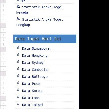
Taipei
3
3
Statistik Angka Togel
7
Nevada
6
Statistik Angka Togel
0
Lengkap
9
6
6
Data Togel Hari Ini
2
1
Data Singapore
4
9
Data Hongkong
5
Data Sydney
6
9
Data Cambodia
4
Data Bullseye
4
3
Data Pcso
9
Data Korea
7
Data Laos
9
9
Data Taipei
9